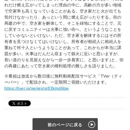
れだけ燃え広がってしまった理由の中に、高齢の方が多い地域
で空家率も高くなっていることがある。空き家だと火が出ても
気付けなかったり、あっという間に燃え広がったりする。街の
再建の中で、空き家を解体して、そこを緑地にすることで、元
に戻すコミュニティーは火事に強い街へ、というようなことを
していかないといけない。ただ、空き家を解体するにはその所
有者を見つけなくてはいけないし、所有者が相続人に相続人を
重ねて何十人というようなことがあって、これからが本当に課
題が多い。火事はだんだん収まって鎮火に近いと思いますが、
長い道のりを見据えながら一歩一歩着実に、と思います｣と、街
の再建にあたって空き家の権利処理の難しさを語りました。
※番組は放送から数日後に無料動画配信サービス「TVer（ティ
ーバー）
」で配信され、一定期間ご視聴いただけます。
https://tver.jp/series/sr83kmd6bw
前のページに戻る