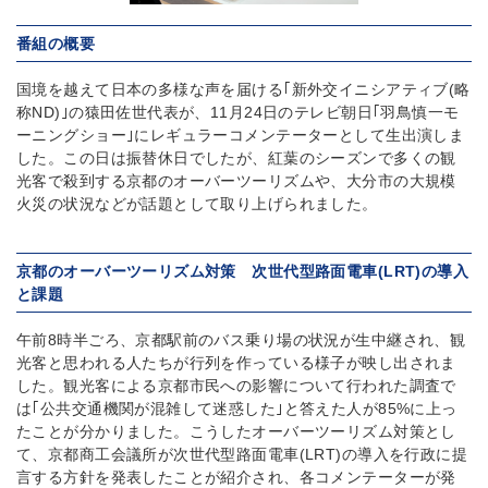
番組の概要
国境を越えて日本の多様な声を届ける｢新外交イニシアティブ(略
称ND)｣の猿田佐世代表が、11月24日のテレビ朝日｢羽鳥慎一モ
ーニングショー｣にレギュラーコメンテーターとして生出演しま
した。この日は振替休日でしたが、紅葉のシーズンで多くの観
光客で殺到する京都のオーバーツーリズムや、大分市の大規模
火災の状況などが話題として取り上げられました。
京都のオーバーツーリズム対策 次世代型路面電車(LRT)の導入
と課題
午前8時半ごろ、京都駅前のバス乗り場の状況が生中継され、観
光客と思われる人たちが行列を作っている様子が映し出されま
した。観光客による京都市民への影響について行われた調査で
は｢公共交通機関が混雑して迷惑した｣と答えた人が85%に上っ
たことが分かりました。こうしたオーバーツーリズム対策とし
て、京都商工会議所が次世代型路面電車(LRT)の導入を行政に提
言する方針を発表したことが紹介され、各コメンテーターが発