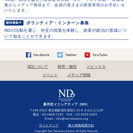
集からメディア発信まで、会員の皆さまの政策実現のお手伝いを
いたします。
ボランティア・インターン募集
随時募集中
NDの活動を通じ、外交の現場を体験し、政策や政治の形成につ
いて知ることができます。
Facebook
Twitter
YouTube
NDについて
研究・報告
トピックス
イベント
メディア情報
新外交イニシアティブ（ND）
〒160-0022 東京都新宿区新宿1-15-9 さわだビル5F
電話：03-3948-7255 FAX：03-3355-0445
Email：
サイトマップ
個人情報保護方針
Copyright© New Diplomacy Initiative. All Rights Reserved.