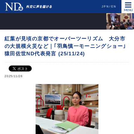
JPN
EN
紅葉が見頃の京都でオーバーツーリズム 大分市
の大規模火災など｜｢羽鳥慎一モーニングショー｣
猿田佐世ND代表発言 (25/11/24)
2025/11/26