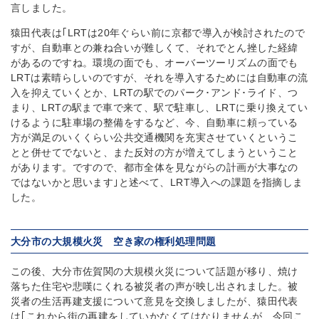
言しました。
猿田代表は｢LRTは20年ぐらい前に京都で導入が検討されたので
すが、自動車との兼ね合いが難しくて、それでとん挫した経緯
があるのですね。環境の面でも、オーバーツーリズムの面でも
LRTは素晴らしいのですが、それを導入するためには自動車の流
入を抑えていくとか、LRTの駅でのパーク･アンド･ライド、つ
まり、LRTの駅まで車で来て、駅で駐車し、LRTに乗り換えてい
けるように駐車場の整備をするなど、今、自動車に頼っている
方が満足のいくくらい公共交通機関を充実させていくというこ
とと併せてでないと、また反対の方が増えてしまうということ
があります。ですので、都市全体を見ながらの計画が大事なの
ではないかと思います｣と述べて、LRT導入への課題を指摘しま
した。
大分市の大規模火災 空き家の権利処理問題
この後、大分市佐賀関の大規模火災について話題が移り、焼け
落ちた住宅や悲嘆にくれる被災者の声が映し出されました。被
災者の生活再建支援について意見を交換しましたが、猿田代表
は｢これから街の再建をしていかなくてはなりませんが、今回こ