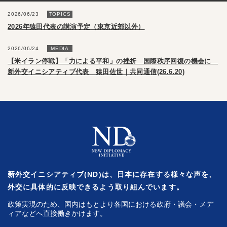
2026/06/23
TOPICS
2026年猿田代表の講演予定（東京近郊以外）
2026/06/24
MEDIA
【米イラン停戦】「力による平和」の挫折 国際秩序回復の機会に
新外交イニシアティブ代表 猿田佐世｜共同通信(26.6.20)
新外交イニシアティブ(ND)は、日本に存在する様々な声を、
外交に具体的に反映できるよう取り組んでいます。
政策実現のため、国内はもとより各国における政府・議会・メデ
ィアなどへ直接働きかけます。