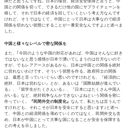
障だと思うんですね。日本の場合、経済安全保障と言うと、中
国との関係を切って、できるだけ他の国にサプライチェーンを
移して、それで日本の経済を回していくという考え方なんです
けれど、そうではなくて、中国にとって日本は大事なので経済
関係を切れない状態にすることが一番安全なんですよ｣と述べま
した。
中国と様々なレベルで密な関係を
また、｢今回のような中国の対応があれば、中国はそんなに好き
ではないなと思う感情が日本で湧いてしまうのは仕方ないので
すが、でもレアアースがあるから、日本は中国との関係を絶対
に切れないわけです。そういう状態を作る。政府同士の関係
は、最悪と言っていいぐらい悪いのですけれども、『経済的に
絶対、日本は切れない』とか、あるいは『国際結婚が進んでい
る』、『留学生がたくさんいる』、『日本にはたくさん中国人
がいる』など、絶対戦争なんかできないよねという関係を密に
作っていく。
『民間外交の制度化』
なんて、私たちは言うんで
すけれども、それこそが日本を安全にすると思います｣と述べ
て、中国との経済関係を薄めていくのではなく、民間外交も含
め、日本が中国にとって大事な国になることが安全を保障する
との考えを示しました。