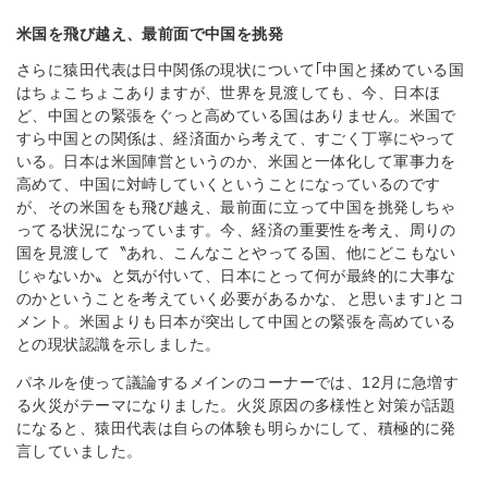
米国を飛び越え、最前面で中国を挑発
さらに猿田代表は日中関係の現状について｢中国と揉めている国
はちょこちょこありますが、世界を見渡しても、今、日本ほ
ど、中国との緊張をぐっと高めている国はありません。米国で
すら中国との関係は、経済面から考えて、すごく丁寧にやって
いる。日本は米国陣営というのか、米国と一体化して軍事力を
高めて、中国に対峙していくということになっているのです
が、その米国をも飛び越え、最前面に立って中国を挑発しちゃ
ってる状況になっています。今、経済の重要性を考え、周りの
国を見渡して〝あれ、こんなことやってる国、他にどこもない
じゃないか〟と気が付いて、日本にとって何が最終的に大事な
のかということを考えていく必要があるかな、と思います｣とコ
メント。米国よりも日本が突出して中国との緊張を高めている
との現状認識を示しました。
パネルを使って議論するメインのコーナーでは、12月に急増す
る火災がテーマになりました。火災原因の多様性と対策が話題
になると、猿田代表は自らの体験も明らかにして、積極的に発
言していました。