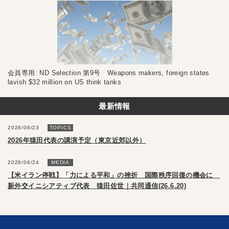
会員専用: ND Selection 第9号 Weapons makers, foreign states
lavish $32 million on US think tanks
最新情報
2026/06/23
TOPICS
2026年猿田代表の講演予定（東京近郊以外）
2026/06/24
MEDIA
【米イラン停戦】「力による平和」の挫折 国際秩序回復の機会に
新外交イニシアティブ代表 猿田佐世｜共同通信(26.6.20)