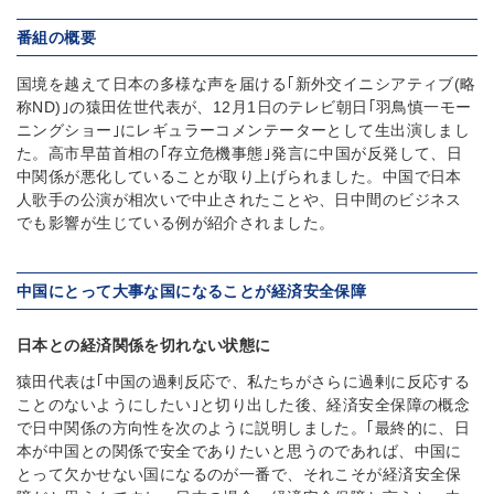
番組の概要
国境を越えて日本の多様な声を届ける｢新外交イニシアティブ(略
称ND)｣の猿田佐世代表が、12月1日のテレビ朝日｢羽鳥慎一モー
ニングショー｣にレギュラーコメンテーターとして生出演しまし
た。高市早苗首相の｢存立危機事態｣発言に中国が反発して、日
中関係が悪化していることが取り上げられました。中国で日本
人歌手の公演が相次いで中止されたことや、日中間のビジネス
でも影響が生じている例が紹介されました。
中国にとって大事な国になることが経済安全保障
日本との経済関係を切れない状態に
猿田代表は｢中国の過剰反応で、私たちがさらに過剰に反応する
ことのないようにしたい｣と切り出した後、経済安全保障の概念
で日中関係の方向性を次のように説明しました。｢最終的に、日
本が中国との関係で安全でありたいと思うのであれば、中国に
とって欠かせない国になるのが一番で、それこそが経済安全保