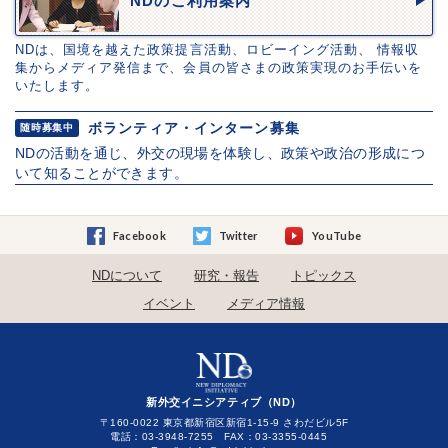
NDのご利用案内
NDは、国境を越えた政策提言活動、ロビーイング活動、 情報収
集からメディア発信まで、会員の皆さまの政策実現のお手伝いを
いたします。
ボランティア・インターン募集
随時募集中
NDの活動を通じ、外交の現場を体験し、政策や政治の形成につ
いて知ることができます。
Facebook
Twitter
YouTube
NDについて
研究・報告
トピックス
イベント
メディア情報
新外交イニシアティブ（ND）
〒160-0022 東京都新宿区新宿1-15-9 さわだビル5F
電話：03-3948-7255 FAX：03-3355-0445