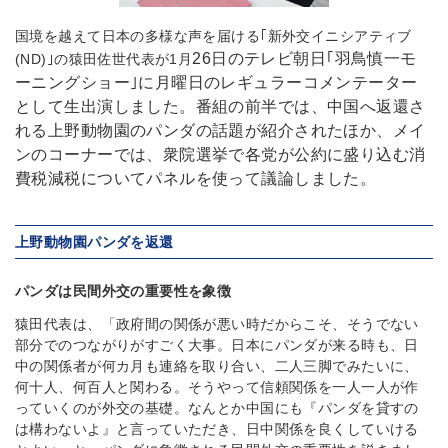
国境を越えて日本の多様な声を届ける｢新外交イニシアティブ
26日のテレビ朝日｢羽鳥慎一モ
(ND)｣の猿田佐世代表が1月
ーニングショー｣に月曜日のレギュラーコメンテーター
として生出演しました。番組の前半では、中国へ返還さ
れる上野動物園のパンダの話題が紹介されたほか、メイ
ンのコーナーでは、衆院選挙で各党が公約に盛り込む消
費税減税についてパネルを使って議論しました。
上野動物園パンダを返還
パンダは民間外交の重要性を象徴
猿田代表は、「政府間の関係が悪い時だからこそ、そうでない
部分でのつながりがすごく大事。日本にパンダが来る時も、日
中の関係者が何カ月も連絡を取り合い、二人三脚でみたいに、
何十人、何百人と関わる。そうやって信頼関係を一人一人が作
っていくのが外交の基礎。なんとか中国にも『パンダを貸すの
は構わないよ』と言っていただき、日中関係を良くしていける