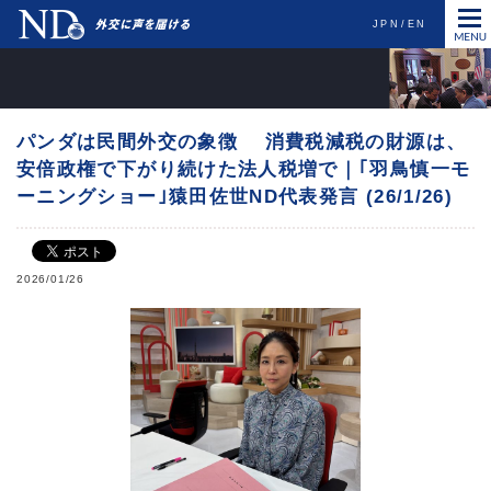
JPN
EN
パンダは民間外交の象徴 消費税減税の財源は、
安倍政権で下がり続けた法人税増で｜｢羽鳥慎一モ
ーニングショー｣猿田佐世ND代表発言 (26/1/26)
2026/01/26