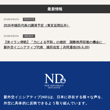
最新情報
2026/06/23
TOPICS
2026年猿田代表の講演予定（東京近郊以外）
2026/06/24
MEDIA
【米イラン停戦】「力による平和」の挫折 国際秩序回復の機会に
新外交イニシアティブ代表 猿田佐世｜共同通信(26.6.20)
新外交イニシアティブ(ND)は、日本に存在する様々な声を、
外交に具体的に反映できるよう取り組んでいます。