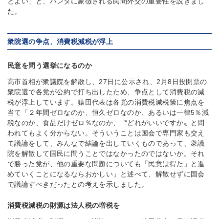
とよい」と、パンダに象徴される民間外交の重要性を説きまし
た。
衆院選の争点、消費税減税が浮上
民意を問う選挙になるのか
高市首相が衆議院を解散し、27日に公示され、2月8日投開票の
衆院選で各党が公約で打ち出したため、争点として消費税の減
税が浮上しています。猿田代表は各党の消費税減税策に焦点を
当て「２年間ゼロなのか、恒久ゼロなのか、あるいは一律5％減
税なのか、食品だけゼロ％なのか、〝どれがいいですか〟と問
われてもよく分からない。そういうことは国会で専門家も交え
て議論をして、みんなで結論を出していくものであって、衆議
院を解散して国民に問うことではなかったのではないか。それ
で勝った党が、他の重要な問題についても「民意は得た」と進
めていくことになるならおかしい」と述べて、解散せずに国会
で議論すべきだったとの考えを示しました。
消費税減税の財源は法人税の増税を