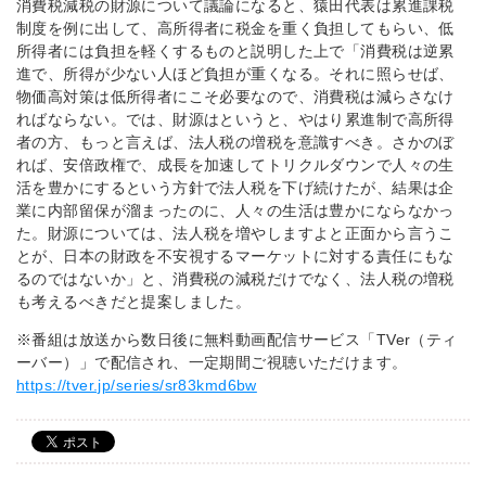
消費税減税の財源について議論になると、猿田代表は累進課税
制度を例に出して、高所得者に税金を重く負担してもらい、低
所得者には負担を軽くするものと説明した上で「消費税は逆累
進で、所得が少ない人ほど負担が重くなる。それに照らせば、
物価高対策は低所得者にこそ必要なので、消費税は減らさなけ
ればならない。では、財源はというと、やはり累進制で高所得
者の方、もっと言えば、法人税の増税を意識すべき。さかのぼ
れば、安倍政権で、成長を加速してトリクルダウンで人々の生
活を豊かにするという方針で法人税を下げ続けたが、結果は企
業に内部留保が溜まったのに、人々の生活は豊かにならなかっ
た。財源については、法人税を増やしますよと正面から言うこ
とが、日本の財政を不安視するマーケットに対する責任にもな
るのではないか」と、消費税の減税だけでなく、法人税の増税
も考えるべきだと提案しました。
※番組は放送から数日後に無料動画配信サービス「TVer（ティ
ーバー）
」で配信され、一定期間ご視聴いただけます。
https://tver.jp/series/sr83kmd6bw