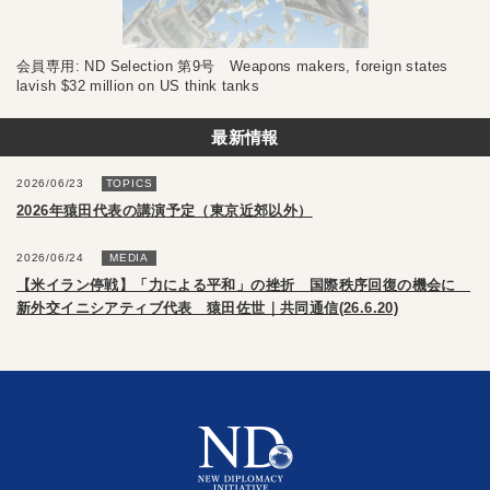
会員専用: ND Selection 第9号 Weapons makers, foreign states
lavish $32 million on US think tanks
最新情報
2026/06/23
TOPICS
2026年猿田代表の講演予定（東京近郊以外）
2026/06/24
MEDIA
【米イラン停戦】「力による平和」の挫折 国際秩序回復の機会に
新外交イニシアティブ代表 猿田佐世｜共同通信(26.6.20)