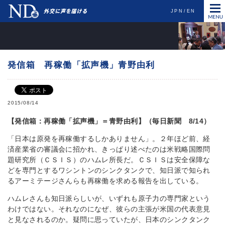
JPN
EN
発信箱 再稼働「拡声機」青野由利
2015/08/14
【発信箱：再稼働「拡声機」＝青野由利】（毎日新聞 8/14）
「日本は原発を再稼働するしかありません」。２年ほど前、経
済産業省の審議会に招かれ、きっぱり述べたのは米戦略国際問
題研究所（ＣＳＩＳ）のハムレ所長だ。ＣＳＩＳは安全保障な
どを専門とするワシントンのシンクタンクで、知日派で知られ
るアーミテージさんらも再稼働を求める報告を出している。
ハムレさんも知日派らしいが、いずれも原子力の専門家という
わけではない。それなのになぜ、彼らの主張が米国の代表意見
と見なされるのか。疑問に思っていたが、日本のシンクタンク