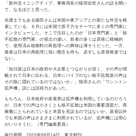
「新外交イニシアティブ」事務局長の猿田佐世さんの話を聞い
て、なるほどと思った。
弁護士でもある猿田さんは米国や東アジアとの新たな外交を模
索している。６月には米国で原子力をテーマに多くの専門家に
インタビューした。そこで注目したのが「日本専門家」と「核
不拡散の専門家」の視点の違い。前者の多くは原発に積極的
で、使用済み核燃料の再処理への興味は薄そうだった。一方、
後者は日本の再処理に強い懸念を持ち、必ずしも原発推進では
ない。
「知日派は日本の政府や大企業とつながりが深く、その声が増
幅されて日本に伝わる。日本にパイプのない核不拡散派の声は
その陰に隠れているのではないか」。猿田さんの「ワシントン
拡声機」説には説得力があった。
もちろん、日本政府や産業界は拡声機を利用しているのだろう
が、日本での声は小さくとも核不拡散は米国の重要課題だ。再
稼働にとらわれていると本質を見誤るのではないか。原発以外
でも米国の声はさまざまに利用されているが、拡声機には用心
がいりそうだ。（専門編集委員）
毎日新聞 2015年08月14日 東京朝刊