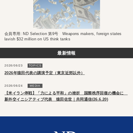
会員専用: ND Selection 第9号 Weapons makers, foreign states
lavish $32 million on US think tanks
最新情報
2026/06/23
TOPICS
2026年猿田代表の講演予定（東京近郊以外）
2026/06/24
MEDIA
【米イラン停戦】「力による平和」の挫折 国際秩序回復の機会に
新外交イニシアティブ代表 猿田佐世｜共同通信(26.6.20)