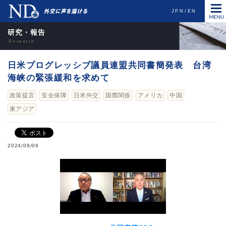
JPN
EN
研究・報告
日米プログレッシブ議員連盟共同書簡発表 台湾
海峡の緊張緩和を求めて
政策提言
安全保障
日米外交
国際関係
アメリカ
中国
東アジア
2024/08/09