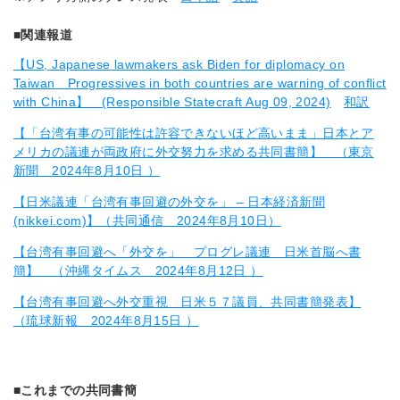
■関連報道
【US, Japanese lawmakers ask Biden for diplomacy on
Taiwan Progressives in both countries are warning of conflict
with China】 (Responsible Statecraft Aug 09, 2024)
和訳
【「台湾有事の可能性は許容できないほど高いまま」日本とア
メリカの議連が両政府に外交努力を求める共同書簡】 （東京
新聞 2024年8月10日 ）
【日米議連「台湾有事回避の外交を」 – 日本経済新聞
(nikkei.com)】（共同通信 2024年8月10日）
【台湾有事回避へ「外交を」 プログレ議連 日米首脳へ書
簡】 （沖縄タイムス 2024年8月12日 ）
【台湾有事回避へ外交重視 日米５７議員、共同書簡発表】
（琉球新報 2024年8月15日 ）
■これまでの共同書簡