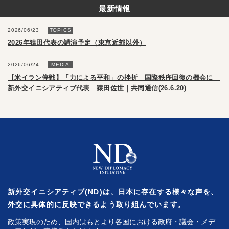
最新情報
2026/06/23
TOPICS
2026年猿田代表の講演予定（東京近郊以外）
2026/06/24
MEDIA
【米イラン停戦】「力による平和」の挫折 国際秩序回復の機会に
新外交イニシアティブ代表 猿田佐世｜共同通信(26.6.20)
新外交イニシアティブ(ND)は、日本に存在する様々な声を、
外交に具体的に反映できるよう取り組んでいます。
政策実現のため、国内はもとより各国における政府・議会・メデ