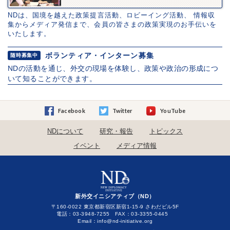
NDは、国境を越えた政策提言活動、ロビーイング活動、 情報収
集からメディア発信まで、会員の皆さまの政策実現のお手伝いを
いたします。
ボランティア・インターン募集
随時募集中
NDの活動を通じ、外交の現場を体験し、政策や政治の形成につ
いて知ることができます。
Facebook
Twitter
YouTube
NDについて
研究・報告
トピックス
イベント
メディア情報
新外交イニシアティブ（ND）
〒160-0022 東京都新宿区新宿1-15-9 さわだビル5F
電話：03-3948-7255 FAX：03-3355-0445
Email：