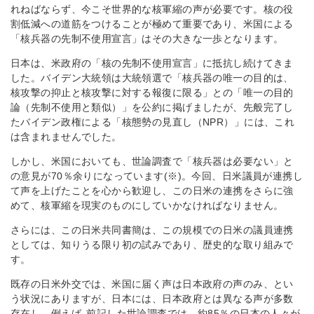
れねばならず、今こそ世界的な核軍縮の声が必要です。核の役
割低減への道筋をつけることが極めて重要であり、米国による
「核兵器の先制不使用宣言」はその大きな一歩となります。
日本は、米政府の「核の先制不使用宣言」に抵抗し続けてきま
した。バイデン大統領は大統領選で「核兵器の唯一の目的は、
核攻撃の抑止と核攻撃に対する報復に限る」との「唯一の目的
論（先制不使用と類似）」を公約に掲げましたが、先般完了し
たバイデン政権による「核態勢の見直し（NPR）」には、これ
は含まれませんでした。
しかし、米国においても、世論調査で「核兵器は必要ない」と
の意見が70％余りになっています(※)。今回、日米議員が連携し
て声を上げたことを心から歓迎し、この日米の連携をさらに強
めて、核軍縮を現実のものにしていかなければなりません。
さらには、この日米共同書簡は、この規模での日米の議員連携
としては、知りうる限り初の試みであり、歴史的な取り組みで
す。
既存の日米外交では、米国に届く声は日本政府の声のみ、とい
う状況にありますが、日本には、日本政府とは異なる声が多数
存在し、例えば､前記した世論調査では、約85％の日本の人々が