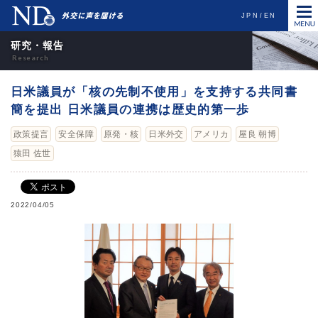
JPN
EN
研究・報告
日米議員が「核の先制不使用」を支持する共同書
簡を提出 日米議員の連携は歴史的第一歩
政策提言
安全保障
原発・核
日米外交
アメリカ
屋良 朝博
猿田 佐世
2022/04/05