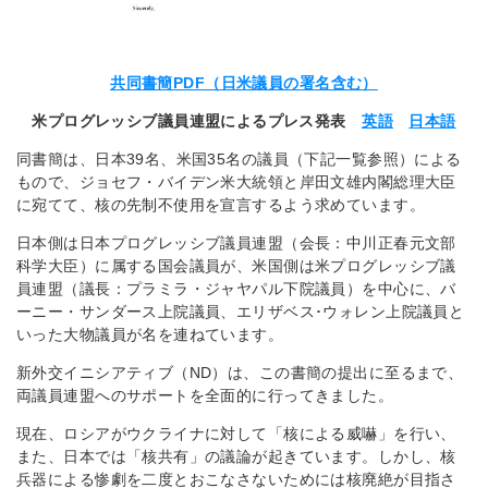
共同書簡PDF（日米議員の署名含む）
米プログレッシブ議員連盟によるプレス発表
英語
日本語
同書簡は、日本39名、米国35名の議員（下記一覧参照）による
もので、ジョセフ・バイデン米大統領と岸田文雄内閣総理大臣
に宛てて、核の先制不使用を宣言するよう求めています。
日本側は日本プログレッシブ議員連盟（会長：中川正春元文部
科学大臣）に属する国会議員が、米国側は米プログレッシブ議
員連盟（議長：プラミラ・ジャヤパル下院議員）を中心に、バ
ーニー・サンダース上院議員、エリザベス･ウォレン上院議員と
いった大物議員が名を連ねています。
新外交イニシアティブ（ND）は、この書簡の提出に至るまで、
両議員連盟へのサポートを全面的に行ってきました。
現在、ロシアがウクライナに対して「核による威嚇」を行い、
また、日本では「核共有」の議論が起きています。しかし、核
兵器による惨劇を二度とおこなさないためには核廃絶が目指さ