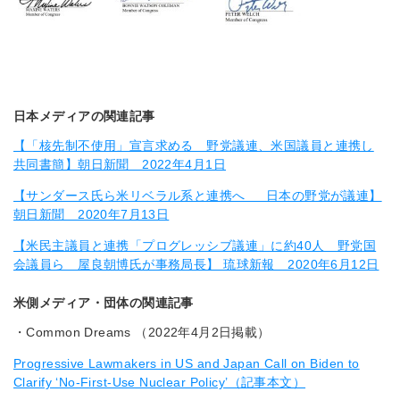
日本メディアの関連記事
【「核先制不使用」宣言求める 野党議連、米国議員と連携し
共同書簡】朝日新聞 2022年4月1日
【サンダース氏ら米リベラル系と連携へ 日本の野党が議連】
朝日新聞 2020年7月13日
【米民主議員と連携「プログレッシブ議連」に約40人 野党国
会議員ら 屋良朝博氏が事務局長】 琉球新報 2020年6月12日
米側メディア・団体の関連記事
・Common Dreams （2022年4月2日掲載）
Progressive Lawmakers in US and Japan Call on Biden to
Clarify ‘No-First-Use Nuclear Policy’（記事本文）