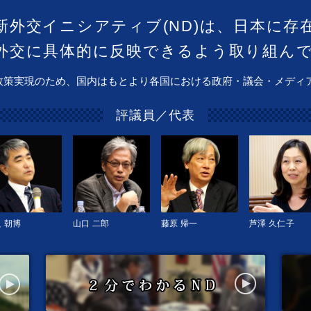
新外交イニシアティブ(ND)は、日本に存
外交に具体的に反映できるよう取り組ん
政策実現のため、国内はもとより各国における政府・議会・メディ
評議員／代表
 朝博
山口 二郎
藤原 帰一
芦澤 久仁子