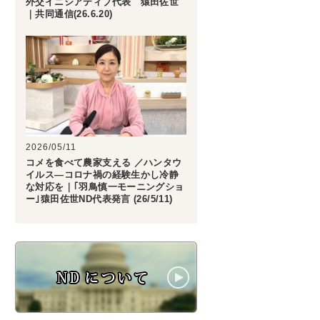
外交イニシアティブ代表 猿田佐世
｜共同通信(26.6.20)
2026/05/11
コメを食べて農家支える ／ハンタウ
イルス―コロナ禍の経験生かし冷静
な対応を｜｢羽鳥慎一モーニングショ
ー｣猿田佐世ND代表発言 (26/5/11)