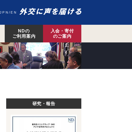
JPN
EN
NDの
入会・寄付
ご利用案内
のご案内
研究・報告