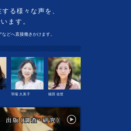
在する様々な声を、
でいます。
アなどへ直接働きかけます。
羽場 久美子
猿田 佐世