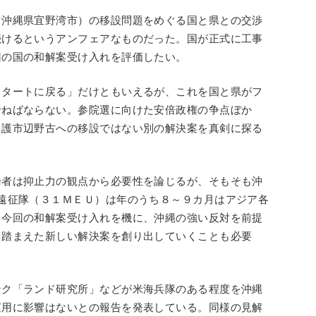
沖縄県宜野湾市）の移設問題をめぐる国と県との交渉
続けるというアンフェアなものだった。国が正式に工事
回の国の和解案受け入れを評価したい。
タートに戻る」だけともいえるが、これを国と県がフ
せねばならない。参院選に向けた安倍政権の争点ぼか
名護市辺野古への移設ではない別の解決案を真剣に探る
者は抑止力の観点から必要性を論じるが、そもそも沖
遠征隊（３１ＭＥＵ）は年のうち８～９カ月はアジア各
。今回の和解案受け入れを機に、沖縄の強い反対を前提
を踏まえた新しい解決案を創り出していくことも必要
ク「ランド研究所」などが米海兵隊のある程度を沖縄
運用に影響はないとの報告を発表している。同様の見解