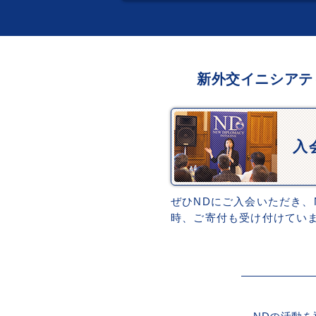
新外交イニシアテ
入
ぜひNDにご入会いただき、
時、ご寄付も受け付けてい