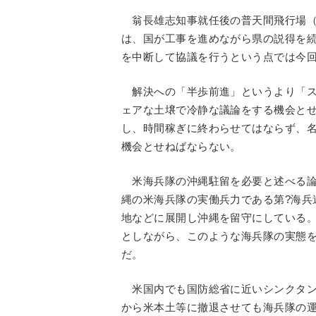
翁長雄志知事就任後の普天間飛行場（
は、国が工事を進めながら県の説得を
を中断して協議を行うという点では今
解決への「半歩前進」というより「ス
ェアな土壌で冷静な議論をする機会と
し、時間稼ぎに終わらせてはならず、
機会とせねばならない。
米海兵隊の沖縄駐留を必要と述べる論
縄の米海兵隊の実働兵力である第?海兵
地などに展開し沖縄を留守にしている
としながら、このような海兵隊の実態
だ。
米国内でも国防総省に近いシンクタン
から米本土等に撤退させても海兵隊の