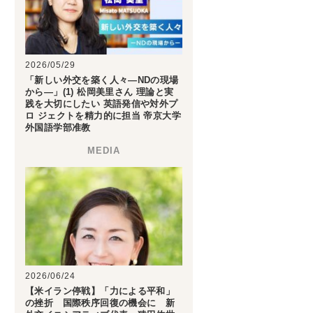
2026/05/29
「新しい外交を築く人々―NDの現場
から―」(1) 松岡美里さん 理論と実
践を大切にしたい 英語発信や対外プ
ロ ジェクトを精力的に担当 帝京大学
外国語学部准教
2026/06/24
【米イラン停戦】「力による平和」
の挫折 国際秩序回復の機会に 新