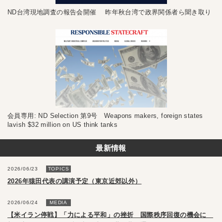
ND台湾現地調査の報告会開催 昨年秋台湾で政界関係者ら聞き取り
会員専用: ND Selection 第9号 Weapons makers, foreign states
lavish $32 million on US think tanks
最新情報
2026/06/23
TOPICS
2026年猿田代表の講演予定（東京近郊以外）
2026/06/24
MEDIA
【米イラン停戦】「力による平和」の挫折 国際秩序回復の機会に