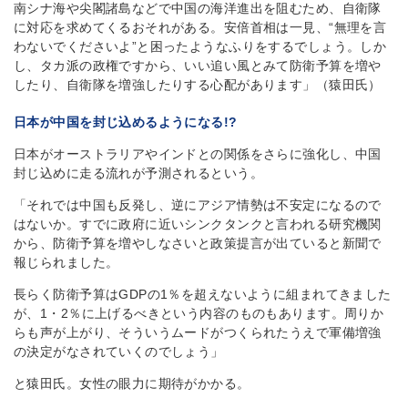
南シナ海や尖閣諸島などで中国の海洋進出を阻むため、自衛隊
に対応を求めてくるおそれがある。安倍首相は一見、“無理を言
わないでくださいよ”と困ったようなふりをするでしょう。しか
し、タカ派の政権ですから、いい追い風とみて防衛予算を増や
したり、自衛隊を増強したりする心配があります」（猿田氏）
日本が中国を封じ込めるようになる!?
日本がオーストラリアやインドとの関係をさらに強化し、中国
封じ込めに走る流れが予測されるという。
「それでは中国も反発し、逆にアジア情勢は不安定になるので
はないか。すでに政府に近いシンクタンクと言われる研究機関
から、防衛予算を増やしなさいと政策提言が出ていると新聞で
報じられました。
長らく防衛予算はGDPの1％を超えないように組まれてきました
が、1・2％に上げるべきという内容のものもあります。周りか
らも声が上がり、そういうムードがつくられたうえで軍備増強
の決定がなされていくのでしょう」
と猿田氏。女性の眼力に期待がかかる。