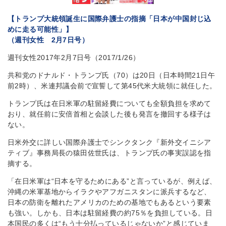
【トランプ大統領誕生に国際弁護士の指摘「日本が中国封じ込
めに走る可能性」】
（週刊女性 2月7日号）
週刊女性2017年2月7日号（2017/1/26）
共和党のドナルド・トランプ氏（70）は20日（日本時間21日午
前2時）、米連邦議会前で宣誓して第45代米大統領に就任した。
トランプ氏は在日米軍の駐留経費についても全額負担を求めて
おり、就任前に安倍首相と会談した後も発言を撤回する様子は
ない。
日米外交に詳しい国際弁護士でシンクタンク『新外交イニシア
ティブ』事務局長の猿田佐世氏は、トランプ氏の事実誤認を指
摘する。
「在日米軍は“日本を守るためにある”と言っているが、例えば、
沖縄の米軍基地からイラクやアフガニスタンに派兵するなど、
日本の防衛を離れたアメリカのための基地でもあるという要素
も強い。しかも、日本は駐留経費の約75％を負担している。日
本国民の多くは“もう十分払っているじゃないか”と感じていま