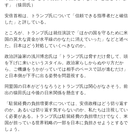
す」（猿田氏）
安倍首相は、トランプ氏について「信頼できる指導者だと確信
した」と評している。
ところが、トランプ氏は就任演説で「ほかの国を守るために米
国の莫大な資金が水平線のかなたに消えていった」などと述べ
た。日本はどう対処していくべきなのか。
政治評論家の浅川博忠氏は「トランプ氏は脅すだけ脅して、頭
を下げに来いというスタイル。政治家らしからぬやり方だか
ら、ご機嫌をうかがっていては相手のペースで話が進むだけ」
と日本側が下手に出る姿勢を問題視する。
同盟国の日本がどうなろうとトランプ氏は関心がなさそう。前
出の猿田氏は今後の日米関係を懸念する。
「駐留経費の負担増要求については、安倍政権はどう切り返す
のか、あるいは切り返す気すらないのか、私たちは注視してい
く必要がある。トランプ氏は駐留経費の負担増だけでなく、米
国が担っている世界戦略の一部を日本に負担させようとするで
しょう。