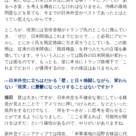
ば、私たちはこれを日米外交に関する各テーマについての「あ
るべき姿」を考える機会にしなければなりません。沖縄の基地
問題などを見ても、今までの日米外交がベストであったとはと
うてい思えないからです。
ところが、現実には安倍首相がトランプ氏のところに飛んでい
き、「ぜひ、日米関係はこれまでどおりで…」と必死にアピー
ルし、とにかく氏を既定路線に引き戻そうとしている。この姿
勢は、従来の日米関係に「既得権益」を持つ人たちの立場を象
徴しています。そういう人にとっては既存の日米関係が変わっ
ては困るのです。もっとも、逆に本当にトランプ政権下で「こ
れまでどおり」が通用するのか、その保証はありませんが。
―日米外交に立ちはだかる「壁」と日々格闘しながら、変わら
ない「現実」に憂鬱になったりすることはないですか？
猿田
壁は大きいですが、日米外交を不健全な形にしている構
造が見えたことで「アメリカに押しつけられた」などといった
批判をするだけでなく、「何をすべきか」に思考を巡らせるこ
とができるようになりました。「ここを変えれば、可能性が開
けるはずだ」という確信があるので、やりがいがありますね。
新外交イニシアティブでは現在、「米軍基地の辺野古移設に代