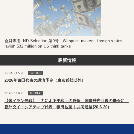
会員専用: ND Selection 第9号 Weapons makers, foreign states
lavish $32 million on US think tanks
最新情報
2026/06/23
TOPICS
2026年猿田代表の講演予定（東京近郊以外）
2026/06/24
MEDIA
【米イラン停戦】「力による平和」の挫折 国際秩序回復の機会に
新外交イニシアティブ代表 猿田佐世｜共同通信(26.6.20)