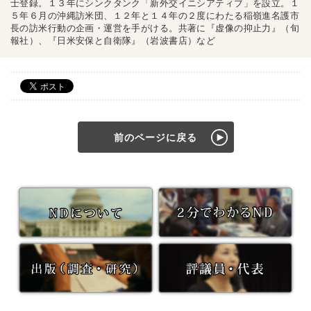
士登録。１３年にシンクタンク「新外交イニシアティブ」を設立。１
５年６月の沖縄訪米団、１２年と１４年の２度にわたる稲嶺進名護市
長の訪米行動の企画・運営を手がける。共著に『虚像の抑止力』（旬
報社）、『日米安保と自衛隊』（岩波書店）など
前のページに戻る