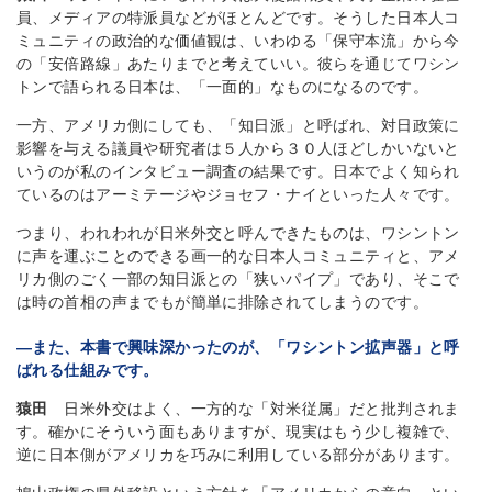
員、メディアの特派員などがほとんどです。そうした日本人コ
ミュニティの政治的な価値観は、いわゆる「保守本流」から今
の「安倍路線」あたりまでと考えていい。彼らを通じてワシン
トンで語られる日本は、「一面的」なものになるのです。
一方、アメリカ側にしても、「知日派」と呼ばれ、対日政策に
影響を与える議員や研究者は５人から３０人ほどしかいないと
いうのが私のインタビュー調査の結果です。日本でよく知られ
ているのはアーミテージやジョセフ・ナイといった人々です。
つまり、われわれが日米外交と呼んできたものは、ワシントン
に声を運ぶことのできる画一的な日本人コミュニティと、アメ
リカ側のごく一部の知日派との「狭いパイプ」であり、そこで
は時の首相の声までもが簡単に排除されてしまうのです。
―また、本書で興味深かったのが、「ワシントン拡声器」と呼
ばれる仕組みです。
猿田
日米外交はよく、一方的な「対米従属」だと批判されま
す。確かにそういう面もありますが、現実はもう少し複雑で、
逆に日本側がアメリカを巧みに利用している部分があります。