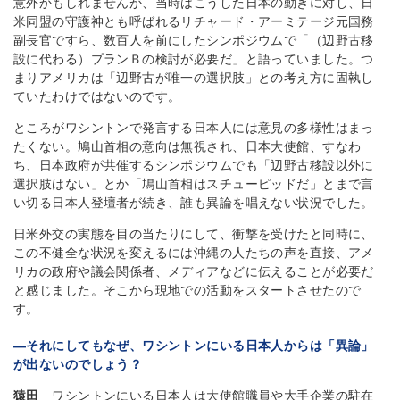
意外かもしれませんが、当時はこうした日本の動きに対し、日
米同盟の守護神とも呼ばれるリチャード・アーミテージ元国務
副長官ですら、数百人を前にしたシンポジウムで「（辺野古移
設に代わる）プランＢの検討が必要だ」と語っていました。つ
まりアメリカは「辺野古が唯一の選択肢」との考え方に固執し
ていたわけではないのです。
ところがワシントンで発言する日本人には意見の多様性はまっ
たくない。鳩山首相の意向は無視され、日本大使館、すなわ
ち、日本政府が共催するシンポジウムでも「辺野古移設以外に
選択肢はない」とか「鳩山首相はスチューピッドだ」とまで言
い切る日本人登壇者が続き、誰も異論を唱えない状況でした。
日米外交の実態を目の当たりにして、衝撃を受けたと同時に、
この不健全な状況を変えるには沖縄の人たちの声を直接、アメ
リカの政府や議会関係者、メディアなどに伝えることが必要だ
と感じました。そこから現地での活動をスタートさせたので
す。
―それにしてもなぜ、ワシントンにいる日本人からは「異論」
が出ないのでしょう？
猿田
ワシントンにいる日本人は大使館職員や大手企業の駐在