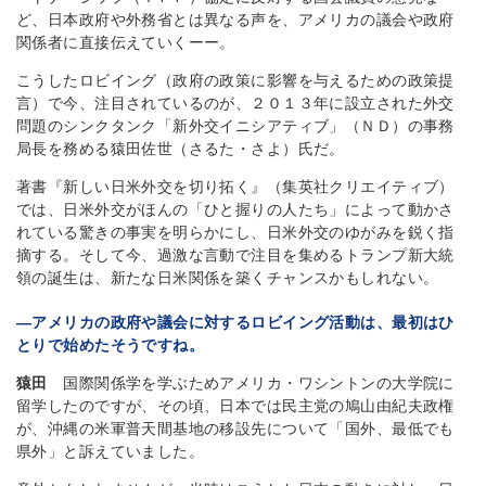
ど、日本政府や外務省とは異なる声を、アメリカの議会や政府
関係者に直接伝えていくーー。
こうしたロビイング（政府の政策に影響を与えるための政策提
言）で今、注目されているのが、２０１３年に設立された外交
問題のシンクタンク「新外交イニシアティブ」（ＮＤ）の事務
局長を務める猿田佐世（さるた・さよ）氏だ。
著書『新しい日米外交を切り拓く』（集英社クリエイティブ）
では、日米外交がほんの「ひと握りの人たち」によって動かさ
れている驚きの事実を明らかにし、日米外交のゆがみを鋭く指
摘する。そして今、過激な言動で注目を集めるトランプ新大統
領の誕生は、新たな日米関係を築くチャンスかもしれない。
―アメリカの政府や議会に対するロビイング活動は、最初はひ
とりで始めたそうですね。
猿田
国際関係学を学ぶためアメリカ・ワシントンの大学院に
留学したのですが、その頃、日本では民主党の鳩山由紀夫政権
が、沖縄の米軍普天間基地の移設先について「国外、最低でも
県外」と訴えていました。