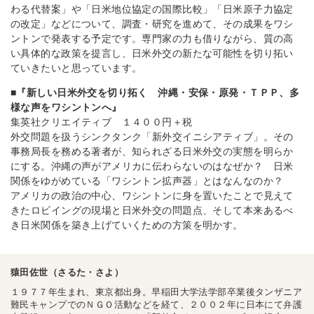
わる代替案」や「日米地位協定の国際比較」「日米原子力協定
の改定」などについて、調査・研究を進めて、その成果をワシ
ントンで発表する予定です。専門家の力も借りながら、質の高
い具体的な政策を提言し、日米外交の新たな可能性を切り拓い
ていきたいと思っています。
■『新しい日米外交を切り拓く 沖縄・安保・原発・ＴＰＰ、多
様な声をワシントンへ』
集英社クリエイティブ １４００円＋税
外交問題を扱うシンクタンク「新外交イニシアティブ」。その
事務局長を務める著者が、知られざる日米外交の実態を明らか
にする。沖縄の声がアメリカに伝わらないのはなぜか？ 日米
関係をゆがめている「ワシントン拡声器」とはなんなのか？
アメリカの政治の中心、ワシントンに身を置いたことで見えて
きたロビイングの現場と日米外交の問題点、そして本来あるべ
き日米関係を築き上げていくための方策を明かす。
猿田佐世（さるた・さよ）
１９７７年生まれ、東京都出身。早稲田大学法学部卒業後タンザニア
難民キャンプでのＮＧＯ活動などを経て、２００２年に日本にて弁護