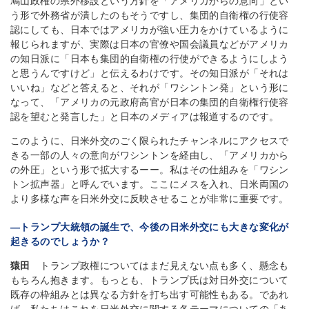
鳩山政権の県外移設という方針を「アメリカからの意向」とい
う形で外務省が潰したのもそうですし、集団的自衛権の行使容
認にしても、日本ではアメリカが強い圧力をかけているように
報じられますが、実際は日本の官僚や国会議員などがアメリカ
の知日派に「日本も集団的自衛権の行使ができるようにしよう
と思うんですけど」と伝えるわけです。その知日派が「それは
いいね」などと答えると、それが「ワシントン発」という形に
なって、「アメリカの元政府高官が日本の集団的自衛権行使容
認を望むと発言した」と日本のメディアは報道するのです。
このように、日米外交のごく限られたチャンネルにアクセスで
きる一部の人々の意向がワシントンを経由し、「アメリカから
の外圧」という形で拡大するーー。私はその仕組みを「ワシン
トン拡声器」と呼んでいます。ここにメスを入れ、日米両国の
より多様な声を日米外交に反映させることが非常に重要です。
―トランプ大統領の誕生で、今後の日米外交にも大きな変化が
起きるのでしょうか？
猿田
トランプ政権についてはまだ見えない点も多く、懸念も
もちろん抱きます。もっとも、トランプ氏は対日外交について
既存の枠組みとは異なる方針を打ち出す可能性もある。であれ