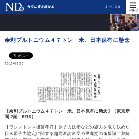
JPN
EN
余剰プルトニウム４７トン 米、日本保有に懸念
2017/09/16
【余剰プルトニウム４７トン 米、日本保有に懸念】（東京新
聞 2面 9/16）
【ワシントン＝後藤孝好】原子力技術などの協力を取り決めた
日米原子力協定に関する超党派訪米団の民進党の逢坂誠二衆院