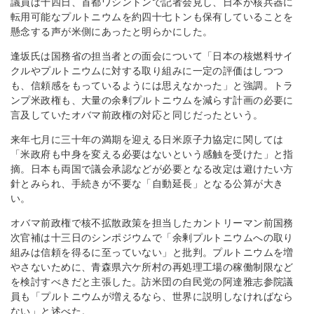
議員は十四日、首都ワシントンで記者会見し、日本が核兵器に
転用可能なプルトニウムを約四十七トンも保有していることを
懸念する声が米側にあったと明らかにした。
逢坂氏は国務省の担当者との面会について「日本の核燃料サイ
クルやプルトニウムに対する取り組みに一定の評価はしつつ
も、信頼感をもっているようには思えなかった」と強調。トラ
ンプ米政権も、大量の余剰プルトニウムを減らす計画の必要に
言及していたオバマ前政権の対応と同じだったという。
来年七月に三十年の満期を迎える日米原子力協定に関しては
「米政府も中身を変える必要はないという感触を受けた」と指
摘。日本も両国で議会承認などが必要となる改定は避けたい方
針とみられ、手続きが不要な「自動延長」となる公算が大き
い。
オバマ前政権で核不拡散政策を担当したカントリーマン前国務
次官補は十三日のシンポジウムで「余剰プルトニウムへの取り
組みは信頼を得るに至っていない」と批判。プルトニウムを増
やさないために、青森県六ケ所村の再処理工場の稼働制限など
を検討すべきだと主張した。訪米団の自民党の阿達雅志参院議
員も「プルトニウムが増えるなら、世界に説明しなければなら
ない」と述べた。