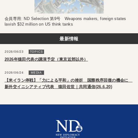
会員専用: ND Selection 第9号 Weapons makers, foreign states
lavish $32 million on US think tanks
最新情報
2026/06/23
TOPICS
2026年猿田代表の講演予定（東京近郊以外）
2026/06/24
MEDIA
【米イラン停戦】「力による平和」の挫折 国際秩序回復の機会に
新外交イニシアティブ代表 猿田佐世｜共同通信(26.6.20)