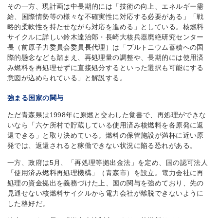
その一方、現計画は中長期的には「技術の向上、エネルギー需
給、国際情勢等の様々な不確実性に対応する必要がある」「戦
略的柔軟性を持たせながら対応を進める」としている。核燃料
サイクルに詳しい鈴木達治郎・長崎大核兵器廃絶研究センター
長（前原子力委員会委員長代理）は「プルトニウム蓄積への国
際的懸念なども踏まえ、再処理量の調整や、長期的には使用済
み燃料を再処理せずに直接処分するといった選択も可能にする
意図が込められている」と解説する。
強まる国家の関与
ただ青森県は1998年に原燃と交わした覚書で、再処理ができな
いなら「六ケ所村で貯蔵している使用済み核燃料を各原発に返
還できる」と取り決めている。燃料の保管施設が満杯に近い原
発では、返還されると稼働できない状況に陥る恐れがある。
一方、政府は5月、「再処理等拠出金法」を定め、国の認可法人
「使用済み燃料再処理機構」（青森市）を設立。電力会社に再
処理の資金拠出を義務づけた上、国の関与を強めており、先の
見通せない核燃料サイクルから電力会社が離脱できないように
した格好だ。