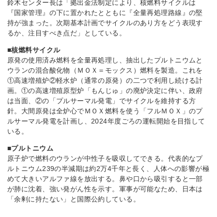
鈴木センター長は「拠出金法制定により、核燃料サイクルは
『国家管理』の下に置かれたとともに『全量再処理路線』の堅
持が強まった。次期基本計画でサイクルのあり方をどう表現す
るか、注目すべき点だ」としている。
■核燃料サイクル
原発の使用済み燃料を全量再処理し、抽出したプルトニウムと
ウランの混合酸化物（ＭＯＸ＝モックス）燃料を製造。これを
①高速増殖炉②軽水炉（通常の原発）の二つで利用し続ける計
画。①の高速増殖原型炉「もんじゅ」の廃炉決定に伴い、政府
は当面、②の「プルサーマル発電」でサイクルを維持する方
針。大間原発は全炉心でＭＯＸ燃料を使う「フルＭＯＸ」のプ
ルサーマル発電を計画し、2024年度ごろの運転開始を目指して
いる。
■プルトニウム
原子炉で燃料のウランが中性子を吸収してできる。代表的なプ
ルトニウム239の半減期は約2万4千年と長く、人体への影響が極
めて大きいアルファ線を放出する。鼻や口から吸引すると一部
が肺に沈着、強い発がん性を示す。軍事が可能なため、日本は
「余剰に持たない」と国際公約している。