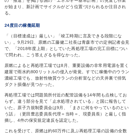
の「推進」を掲げる国の「エネルギー基本計画」の見直し作業
が始まり、新計画でサイクルがどう位置づけられるか注目され
る。
24度目の稼働延期
「（目標達成は）厳しい」「竣工時期に言及できる段階にな
い」。9月29日、原燃の工藤健二社長は青森市での定例記者会見
で、「2018年度上期」としていた再処理工場の完工目標につい
て問われ、こう答えざるを得なかった。
原燃によると再処理工場では8月、重要設備の非常用電源を置く
建屋で雨水約800リットルの侵入が発覚。すでに稼働中のウラン
濃縮工場でも、放射性物質ウランの分析室などの天井裏で排気
ダクト損傷が見つかった。
再処理工場では問題箇所付近の配管設備を14年間も点検してお
らず、違う部分を見て「止水処理されている」と国に報告して
いた。原子力規制委員会は9月、「まさに何をやっているのとい
う話」（更田豊志委員長代理＝当時＝、現委員長）と厳しく指
摘し、4件の保安規定違反を認定した。
これを受けて、原燃は約60万件に及ぶ再処理工場の設備の全数