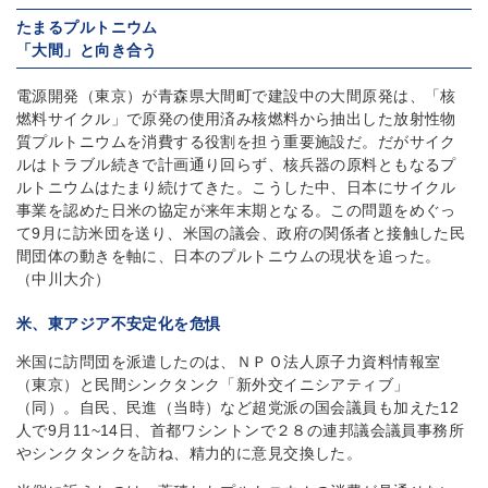
たまるプルトニウム
「大間」と向き合う
電源開発（東京）が青森県大間町で建設中の大間原発は、「核
燃料サイクル」で原発の使用済み核燃料から抽出した放射性物
質プルトニウムを消費する役割を担う重要施設だ。だがサイク
ルはトラブル続きで計画通り回らず、核兵器の原料ともなるプ
ルトニウムはたまり続けてきた。こうした中、日本にサイクル
事業を認めた日米の協定が来年末期となる。この問題をめぐっ
て9月に訪米団を送り、米国の議会、政府の関係者と接触した民
間団体の動きを軸に、日本のプルトニウムの現状を追った。
（中川大介）
米、東アジア不安定化を危惧
米国に訪問団を派遣したのは、ＮＰＯ法人原子力資料情報室
（東京）と民間シンクタンク「新外交イニシアティブ」
（同）。自民、民進（当時）など超党派の国会議員も加えた12
人で9月11~14日、首都ワシントンで２８の連邦議会議員事務所
やシンクタンクを訪ね、精力的に意見交換した。