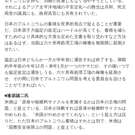
ルトニウムを持ち、消費の見通しもなく増やそうとしている。
それによるアジア太平洋地域の不安定化への懸念は共和、民主
両党の議員にも、政府高官にも共有されていた。
日本のプルトニウムの蓄積を世界的視点で捉えることが重要
だ。日米原子力協定の改定はハードルが高くても、蓄積を減ら
すためのより具体的な方策を定めた文書を取り交わすなど方法
はあるはず。当面は六ケ所再処理工場の稼働を無期限に延期さ
せたい。
協定は日米どちらか一方が半年前に通告すれば終了する。満期
約半年前の今年12月～来年1月が一つのヤマだが、その後いつで
も協定改定は通告しうる。六ケ所再処理工場の稼働を延期さ
せ、その間に日米でプルトニウム問題を考える委員会を設ける
ことができればいい。
■逢坂誠二氏
米側は「原発や核燃料サイクルを実施するかは日本の主権の問
題」と捉えている。日本が決断すれば原発や核燃料サイクルは
やめられる。「米国がやめさせてくれない」という捉え方は誤
りだ。ただ日本のプルトニウム蓄積はそれとは別で、米側は
「国際安全保障上の問題」と捉えている。