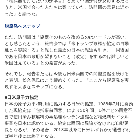
『核兵器を持ちたいのが本音』と見て中国が何か反応するだろ
うと、米国で会った人たちは案じていた。訪問団の意見に近か
った」と語った。
脱原発へステップ
ただ、訪問団は「協定そのものを改めるのはハードルが高い」
とも感じたという。報告会では「米トランプ政権が協定の自動
延長を容認する」と報じた最近の日本の報道も引き、「同盟国
である日本の政府が望まないこと（改定）をするのは難しいと
米国は見ている」との発言があった。
それでも、報告者たちは今後も日米両国での問題提起を続ける
と表明。松久保氏はこう締めくくった。「ここから脱原発を実
現する大きなステップになる」
■日米原子力協定
日本の原子力平和利用に協力する日米の協定。1988年7月に発効
した現協定は「包括事前同意」により30年間、1件ごとの同意不
要で使用済み核燃料の再処理やウラン濃縮など核燃料サイクル
事業を日本に認めている。協定は両国に異論がなければ自動延
長となるが、その場合、2018年以降に日米いずれかが通告すれ
ば半年後には終了となる。