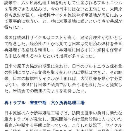
訪米中、六ケ所再処理工場を動かして生産されるプルトニウム
を消費できる見込みは、今の日本にはないと主張した。大間原
発も反対が強く、核燃料サイクル施設や米軍基地が周辺にあっ
て軍事的に危うい、と。特に米軍基地に近いという点で共感が
得られた。
米国は核燃料サイクルはコストが高く、経済合理性がないとし
て断念した。経済性の面から見ても日本は使用済み燃料を全量
再処理する路線を転換し、（再処理に回さずに）燃料を保管す
る手法を考えるべきだという指摘が多々あった。
日米で原子力協定の期限に合わせ、日本のプルトニウム保有量
の抑制につながる文書を取り交わせれば意味は大きい。その結
果、日本の核燃料サイクルが止まれば、大間原発を動かす必要
はない。米側には日米の議員で話し合う場を設けたいと提案し
た。米議会での機運の高まりを期待したい。
再トラブル 審査中断 六ケ所再処理工場
日本原燃の六ケ所再処理工場では、訪問団渡米の前月に新たな
重大トラブルが発覚し、運転開始へ向け最終段階に入っていた
審査が中断する事態に陥っている。こうした状況下、サイクル