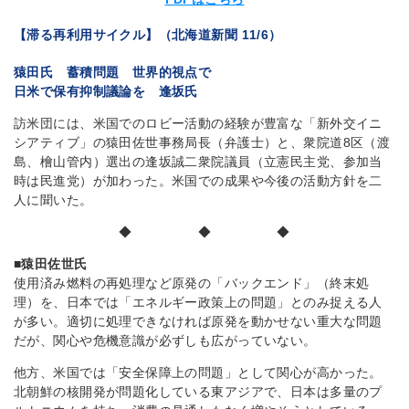
【滞る再利用サイクル】（北海道新聞 11/6）
猿田氏 蓄積問題 世界的視点で
日米で保有抑制議論を 逢坂氏
訪米団には、米国でのロビー活動の経験が豊富な「新外交イニ
シアティブ」の猿田佐世事務局長（弁護士）と、衆院道8区（渡
島、檜山管内）選出の逢坂誠二衆院議員（立憲民主党、参加当
時は民進党）が加わった。米国での成果や今後の活動方針を二
人に聞いた。
◆ ◆ ◆
■猿田佐世氏
使用済み燃料の再処理など原発の「バックエンド」（終末処
理）を、日本では「エネルギー政策上の問題」とのみ捉える人
が多い。適切に処理できなければ原発を動かせない重大な問題
だが、関心や危機意識が必ずしも広がっていない。
他方、米国では「安全保障上の問題」として関心が高かった。
北朝鮮の核開発が問題化している東アジアで、日本は多量のプ