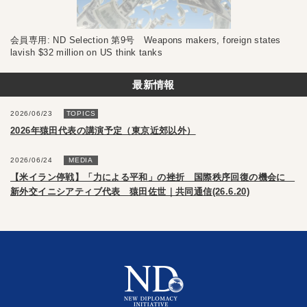
会員専用: ND Selection 第9号 Weapons makers, foreign states
lavish $32 million on US think tanks
最新情報
2026/06/23
TOPICS
2026年猿田代表の講演予定（東京近郊以外）
2026/06/24
MEDIA
【米イラン停戦】「力による平和」の挫折 国際秩序回復の機会に
新外交イニシアティブ代表 猿田佐世｜共同通信(26.6.20)