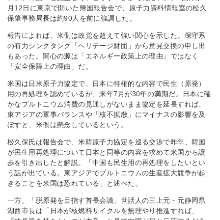
月12日に東京で開いた帰国報告会で、原子力資料情報室の松久
保肇事務局長は約90人を前に強調した。
報告によれば、米側は政党を超えて強い関心を示した。保守系
の有力シンクタンク「ヘリテージ財団」から意見交換の申し出
もあった。関心の源は「エネルギー政策上の理由」ではなく
「安全保障上の理由」だ。
米国は日米原子力協定で、日本に特権的な内容で民生（原発）
用の再処理を認めているが、来年7月が30年の満期だ。日本に確
かなプルトニウム消費の見通しがないまま協定を延長すれば、
東アジアの軍事バランスや「核不拡散」にマイナスの影響を及
ぼすと、米側は懸念しているという。
松久保氏は報告会で、米韓原子力協定を巡る交渉で昨年、韓国
が民生用再処理について日本と同等の内容を求めて米国から譲
歩を引き出したと解説。「中国も民生用の再処理をしたいとい
う話が出ている。東アジアでプルトニウムの生産拡大競争が起
きることを米国は恐れている」と述べた。
一方、「脱原発を目指す首長会議」世話人の三上元・元静岡県
湖西市長は「日本が核燃料サイクルを無理やり推進すれば、