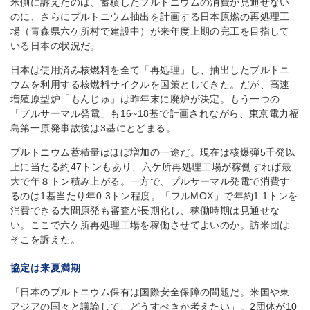
米側に訴えたのは、蓄積したプルトニウムの消費が見通せない
のに、さらにプルトニウム抽出を計画する日本原燃の再処理工
場（青森県六ケ所村で建設中）が来年度上期の完工を目指して
いる日本の状況だ。
日本は使用済み核燃料を全て「再処理」し、抽出したプルトニ
ウムを利用する核燃料サイクルを国策としてきた。だが、高速
増殖原型炉「もんじゅ」は昨年末に廃炉が決定。もう一つの
「プルサーマル発電」も16~18基で計画されながら、東京電力福
島第一原発事故後は3基にとどまる。
プルトニウム蓄積量はほぼ増加の一途だ。現在は核爆弾5千発以
上に当たる約47トンもあり、六ケ所再処理工場が稼働すれば最
大で年８トン積み上がる。一方で、プルサーマル発電で消費す
るのは1基当たり年0.3トン程度。「フルMOX」で年約1.1トンを
消費できる大間原発も審査が長期化し、稼働時期は見通せな
い。ここで六ケ所再処理工場を稼働させてよいのか。訪米団は
そこを訴えた。
協定は来夏満期
「日本のプルトニウム保有は国際安全保障の問題だ。米国や東
アジアの国々と議論して、どうすべきか考えたい」。2団体が10