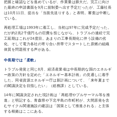
把握と確認などを進めているが、作業量は膨大だ。完工に向け
た最終の申請書面を9月に規制委へ出す予定だったが、工藤社長
は10月11日、提出を「当面先送りする」と表明。審査は中断し
ている。
再処理工場は1993年に着工し、当初は97年に完成予定だった。
だが約2兆2千億円もの巨費を投じながら、トラブルの連続で完
工延期はこれが24度目。あまりの工事長期化に伴う設備の劣
化、そして電力各社の寄り合い所帯でスタートした原燃の組織
体質を問題視する声がある。
中長期では「柔軟」
トラブル発覚と同じ8月、経済産業省は中長期的な国のエネルギ
ー政策の方針を定めた「エネルギー基本計画」の見通しに着手
した。同省資源エネルギー庁は新計画について、「来年夏まで
の閣議決定を目指したい」（総務課）としている。
14年に閣議決定された現計画は「再処理やプルサーマル等を推
進」と明記する。青森県や下北半島の市町村が、大間原発を含
むサイクル関連施設の建設は「国策として推進される」と主張
する根拠はここにある。