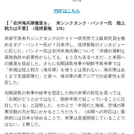
PDFはこちら
【「在沖海兵隊撤退を」 米シンクタンク・バンドー氏 陸上
戦力は不要】（琉球新報 1/8）
米保守系有力シンクタンクのケイトー研究所で上級研究員を務
めるダグ・バンドー氏が７日来沖し、琉球新報のインタビュー
に応じた。バンドー氏は在沖米海兵隊について「沖縄の過剰な
基地負担や必要性からしても、もう立ち去るべきだ」と本国へ
の撤退を提起した。さらに尖閣諸島有事や朝鮮半島有事では
「米国は陸上戦力（海兵隊）を使うとは思わない。海兵隊はあ
くまで支援部隊だ」と述べ、海兵隊の東アジアでの必要性も否
定した。
尖閣諸島の有事や紛争を想定した時の米軍の対応を巡っては
「尖閣がどうとかではなく、朝鮮半島で起こっていることに注
目している」と説明した。その上で「中国だと海域、空域の軍
事活動の方が気にかかるところだろう。（尖閣への対応は）最
終的には日本が決めることで、米軍は直接関係していることで
はない」と断じた。