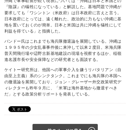
沖縄で軍事駐留が続く現状については「沖縄は日本と米国との
『陰謀』の犠牲になっている」と解説した。基地問題で沖縄が
要求しても「ワシントン（米政府）は日本政府に言えと言う。
日本政府にとっては、遠く離れた、政治的に力もない沖縄に基
地を置いておくのが簡単。日本と米国は共に沖縄を犠牲にして
利益を得ている」と指摘した。
バンドー氏はこれまでも海兵隊撤退論を展開している。沖縄は
１９９５年の少女乱暴事件後に来沖して以来２度目。米海兵隊
普天間飛行場や辺野古新基地建設の現場を視察するほか、稲嶺
進名護市長や安全保障などの研究者とも面談する。
ケイトー研究所は、他国への軍事介入を嫌うリバタリアン（自
由至上主義）系のシンクタンク。これまでにも海兵隊の本国へ
の撤退論を展開しており、ジョン・グレーザー外交政策研究デ
ィレクターも昨年９月に、「米軍は海外基地から撤退すべき
だ」とする政策分析リポートを発表している。