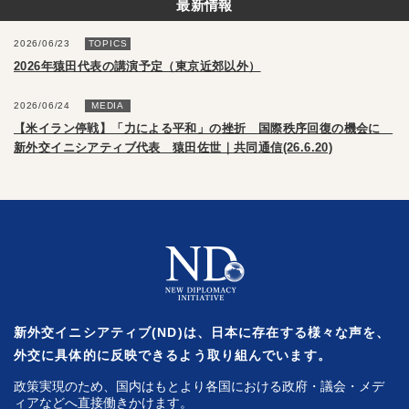
最新情報
2026/06/23
TOPICS
2026年猿田代表の講演予定（東京近郊以外）
2026/06/24
MEDIA
【米イラン停戦】「力による平和」の挫折 国際秩序回復の機会に
新外交イニシアティブ代表 猿田佐世｜共同通信(26.6.20)
新外交イニシアティブ(ND)は、日本に存在する様々な声を、
外交に具体的に反映できるよう取り組んでいます。
政策実現のため、国内はもとより各国における政府・議会・メデ
ィアなどへ直接働きかけます。