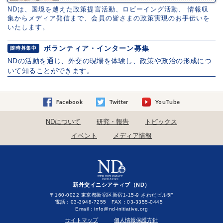
NDは、国境を越えた政策提言活動、ロビーイング活動、 情報収
集からメディア発信まで、会員の皆さまの政策実現のお手伝いを
いたします。
ボランティア・インターン募集
随時募集中
NDの活動を通じ、外交の現場を体験し、政策や政治の形成につ
いて知ることができます。
Facebook
Twitter
YouTube
NDについて
研究・報告
トピックス
イベント
メディア情報
新外交イニシアティブ（ND）
〒160-0022 東京都新宿区新宿1-15-9 さわだビル5F
電話：03-3948-7255 FAX：03-3355-0445
Email：
サイトマップ
個人情報保護方針