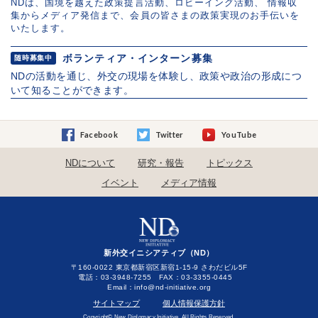
NDは、国境を越えた政策提言活動、ロビーイング活動、 情報収
集からメディア発信まで、会員の皆さまの政策実現のお手伝いを
いたします。
ボランティア・インターン募集
随時募集中
NDの活動を通じ、外交の現場を体験し、政策や政治の形成につ
いて知ることができます。
Facebook
Twitter
YouTube
NDについて
研究・報告
トピックス
イベント
メディア情報
新外交イニシアティブ（ND）
〒160-0022 東京都新宿区新宿1-15-9 さわだビル5F
電話：03-3948-7255 FAX：03-3355-0445
Email：
サイトマップ
個人情報保護方針
Copyright© New Diplomacy Initiative. All Rights Reserved.