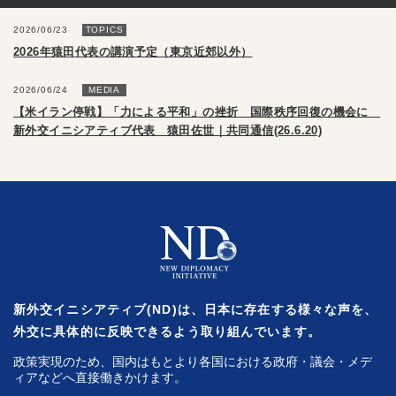
2026/06/23
TOPICS
2026年猿田代表の講演予定（東京近郊以外）
2026/06/24
MEDIA
【米イラン停戦】「力による平和」の挫折 国際秩序回復の機会に
新外交イニシアティブ代表 猿田佐世｜共同通信(26.6.20)
新外交イニシアティブ(ND)は、日本に存在する様々な声を、
外交に具体的に反映できるよう取り組んでいます。
政策実現のため、国内はもとより各国における政府・議会・メデ
ィアなどへ直接働きかけます。