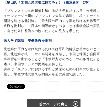
【鳩山氏「米朝会談実現に協力を」】（東京新聞 2/9）
【プリンストン＝赤川肇】鳩山由紀夫元首相は八日、米東部ニ
ュージャージー州のプリンストン大学で講演し、核・ミサイル
開発を続ける北朝鮮に「最大限の圧力」を唱え続ける安倍晋三
政権を批判し、「日本の指導者がすべきことは米朝会談の実現
に向けた条件整備への協力だ」との見方を示した。
米大学で講演 安倍政権を批判
北朝鮮に圧力をかけ続けるだけでは平和的解決は望めないと主
張。北朝鮮が核・ミサイル開発を凍結し、米国と韓国が合同軍
事演習を中止することが「米朝双方がのめる一つの条件だ」と
述べ、中国やロシアの提案を支持した。
講演は「東アジアにおける平和と繁栄のための日本の役割」と
題し、学生や地元住民ら約百人を前に英語で話した。
前のページに戻る