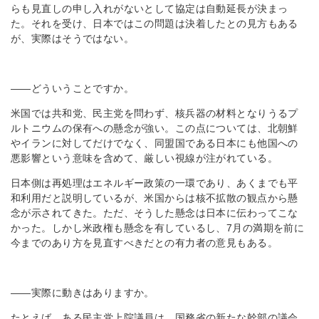
らも見直しの申し入れがないとして協定は自動延長が決まっ
た。それを受け、日本ではこの問題は決着したとの見方もある
が、実際はそうではない。
――どういうことですか。
米国では共和党、民主党を問わず、核兵器の材料となりうるプ
ルトニウムの保有への懸念が強い。この点については、北朝鮮
やイランに対してだけでなく、同盟国である日本にも他国への
悪影響という意味を含めて、厳しい視線が注がれている。
日本側は再処理はエネルギー政策の一環であり、あくまでも平
和利用だと説明しているが、米国からは核不拡散の観点から懸
念が示されてきた。ただ、そうした懸念は日本に伝わってこな
かった。しかし米政権も懸念を有しているし、7月の満期を前に
今までのあり方を見直すべきだとの有力者の意見もある。
――実際に動きはありますか。
たとえば、ある民主党上院議員は、国務省の新たな幹部の議会