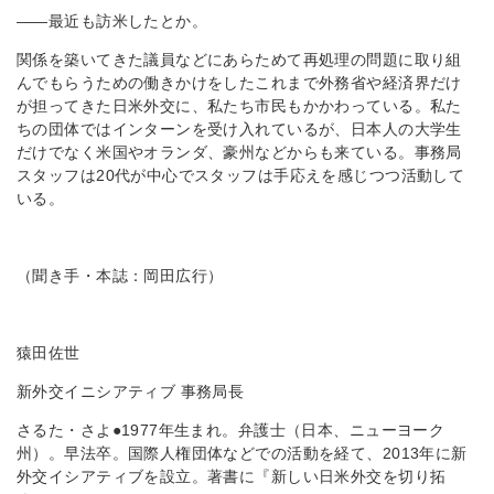
――最近も訪米したとか。
関係を築いてきた議員などにあらためて再処理の問題に取り組
んでもらうための働きかけをしたこれまで外務省や経済界だけ
が担ってきた日米外交に、私たち市民もかかわっている。私た
ちの団体ではインターンを受け入れているが、日本人の大学生
だけでなく米国やオランダ、豪州などからも来ている。事務局
スタッフは20代が中心でスタッフは手応えを感じつつ活動して
いる。
（聞き手・本誌：岡田広行）
猿田佐世
新外交イニシアティブ 事務局長
さるた・さよ●1977年生まれ。弁護士（日本、ニューヨーク
州）。早法卒。国際人権団体などでの活動を経て、2013年に新
外交イシアティブを設立。著書に『新しい日米外交を切り拓