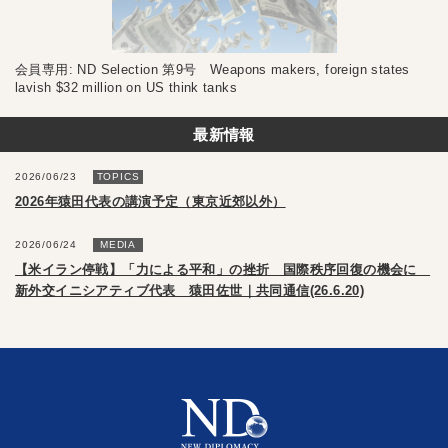
会員専用: ND Selection 第9号 Weapons makers, foreign states
lavish $32 million on US think tanks
最新情報
2026/06/23
TOPICS
2026年猿田代表の講演予定（東京近郊以外）
2026/06/24
MEDIA
【米イラン停戦】「力による平和」の挫折 国際秩序回復の機会に
新外交イニシアティブ代表 猿田佐世｜共同通信(26.6.20)