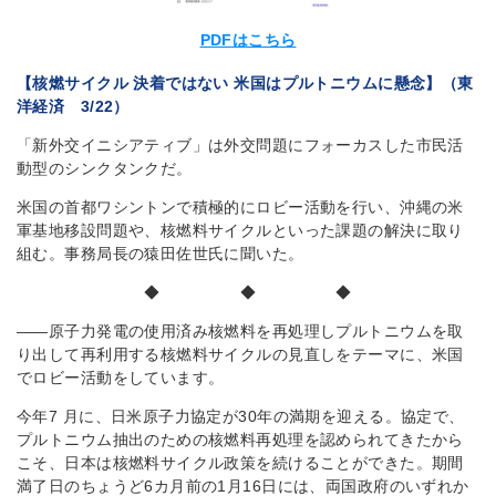
PDFはこちら
【核燃サイクル 決着ではない 米国はプルトニウムに懸念】（東
洋経済 3/22）
「新外交イニシアティブ」は外交問題にフォーカスした市民活
動型のシンクタンクだ。
米国の首都ワシントンで積極的にロビー活動を行い、沖縄の米
軍基地移設問題や、核燃料サイクルといった課題の解決に取り
組む。事務局長の猿田佐世氏に聞いた。
◆ ◆ ◆
――原子力発電の使用済み核燃料を再処理しプルトニウムを取
り出して再利用する核燃料サイクルの見直しをテーマに、米国
でロビー活動をしています。
今年7 月に、日米原子力協定が30年の満期を迎える。協定で、
プルトニウム抽出のための核燃料再処理を認められてきたから
こそ、日本は核燃料サイクル政策を続けることができた。期間
満了日のちょうど6カ月前の1月16日には、両国政府のいずれか