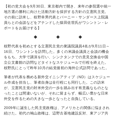
【初の党大会を9月30日、東京都内で開き、来年の参院選や統一
地方選の勝利に向けた活動方針を採択する方針の立憲民主党。
その前に訪米し、枝野幸男代表とバーニー・サンダース上院議
員らとの会談などをアテンドした猿田佐世氏がワシントン・レ
ポートをお届けする】
◆ ◆ ◆
枝野代表を初めとする立憲民主党の衆議院議員4名が9月11日～
16日、ワシントンを訪問した。多くの米議会議員と会談の機会
をもち、大学で講演を行い、シンクタンクでの意見交換会や国
立公文書館の訪問などタイトなスケジュールで行程を終えた。
枝野氏にとって昨年10月の結党後初の海外公式訪問であった。
筆者が代表を務める新外交イニシアティブ（ND）はスケジュー
ル作成を担当し、筆者自身は全行程にも同行した。この訪米
が、立憲民主党の対米外交の一歩を踏み出す有意義なものとな
ったことは間違いないが、それに留まらず、幅広い豊かな日米
外交を作るための大きな一歩となったと自負している。
2009年に誕生した民主党政権は、アメリカとの関係に悩まされ
続けた。初代の鳩山政権は、辺野古基地建設反対、東アジア共