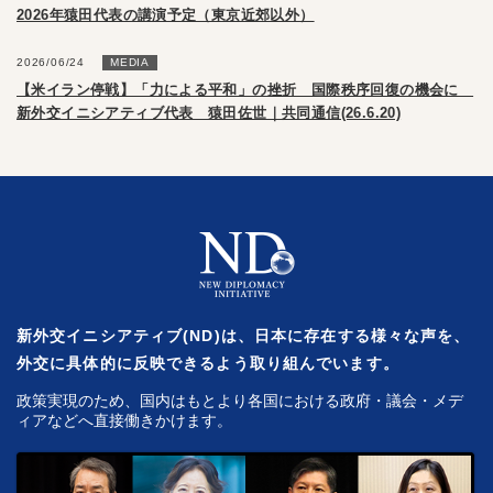
2026年猿田代表の講演予定（東京近郊以外）
2026/06/24
MEDIA
【米イラン停戦】「力による平和」の挫折 国際秩序回復の機会に
新外交イニシアティブ代表 猿田佐世｜共同通信(26.6.20)
新外交イニシアティブ(ND)は、日本に存在する様々な声を、
外交に具体的に反映できるよう取り組んでいます。
政策実現のため、国内はもとより各国における政府・議会・メデ
ィアなどへ直接働きかけます。