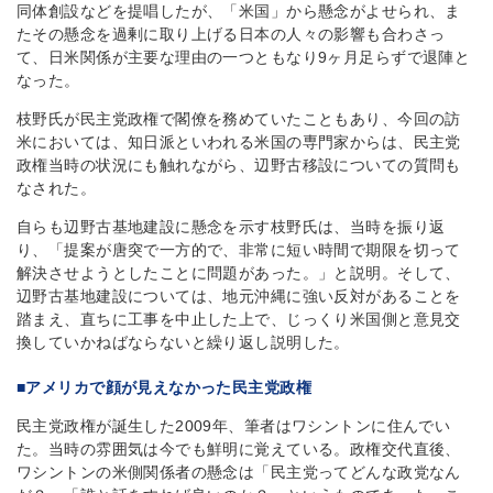
同体創設などを提唱したが、「米国」から懸念がよせられ、ま
たその懸念を過剰に取り上げる日本の人々の影響も合わさっ
て、日米関係が主要な理由の一つともなり9ヶ月足らずで退陣と
なった。
枝野氏が民主党政権で閣僚を務めていたこともあり、今回の訪
米においては、知日派といわれる米国の専門家からは、民主党
政権当時の状況にも触れながら、辺野古移設についての質問も
なされた。
自らも辺野古基地建設に懸念を示す枝野氏は、当時を振り返
り、「提案が唐突で一方的で、非常に短い時間で期限を切って
解決させようとしたことに問題があった。」と説明。そして、
辺野古基地建設については、地元沖縄に強い反対があることを
踏まえ、直ちに工事を中止した上で、じっくり米国側と意見交
換していかねばならないと繰り返し説明した。
■アメリカで顔が見えなかった民主党政権
民主党政権が誕生した2009年、筆者はワシントンに住んでい
た。当時の雰囲気は今でも鮮明に覚えている。政権交代直後、
ワシントンの米側関係者の懸念は「民主党ってどんな政党なん