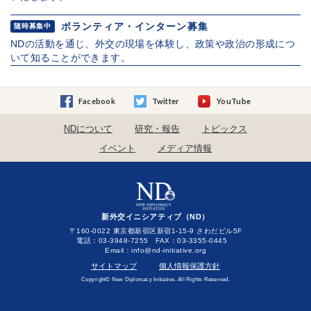
ボランティア・インターン募集
随時募集中
NDの活動を通じ、外交の現場を体験し、政策や政治の形成につ
いて知ることができます。
Facebook
Twitter
YouTube
NDについて
研究・報告
トピックス
イベント
メディア情報
新外交イニシアティブ（ND）
〒160-0022 東京都新宿区新宿1-15-9 さわだビル5F
電話：03-3948-7255 FAX：03-3355-0445
Email：
サイトマップ
個人情報保護方針
Copyright© New Diplomacy Initiative. All Rights Reserved.