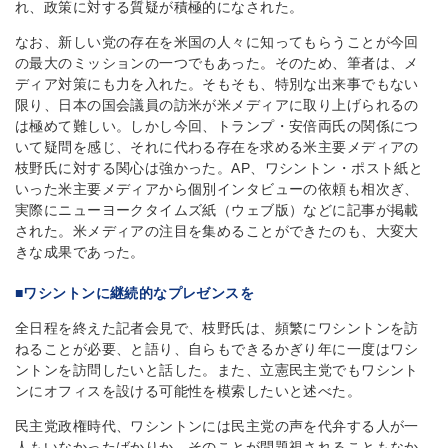
れ、政策に対する質疑が積極的になされた。
なお、新しい党の存在を米国の人々に知ってもらうことが今回
の最大のミッションの一つでもあった。そのため、筆者は、メ
ディア対策にも力を入れた。そもそも、特別な出来事でもない
限り、日本の国会議員の訪米が米メディアに取り上げられるの
は極めて難しい。しかし今回、トランプ・安倍両氏の関係につ
いて疑問を感じ、それに代わる存在を求める米主要メディアの
枝野氏に対する関心は強かった。AP、ワシントン・ポスト紙と
いった米主要メディアから個別インタビューの依頼も相次ぎ、
実際にニューヨークタイムズ紙（ウェブ版）などに記事が掲載
された。米メディアの注目を集めることができたのも、大変大
きな成果であった。
■ワシントンに継続的なプレゼンスを
全日程を終えた記者会見で、枝野氏は、頻繁にワシントンを訪
ねることが必要、と語り、自らもできるかぎり年に一度はワシ
ントンを訪問したいと話した。また、立憲民主党でもワシント
ンにオフィスを設ける可能性を模索したいと述べた。
民主党政権時代、ワシントンには民主党の声を代弁する人が一
人もいなかったばかりか、そのことが問題視されることもなか