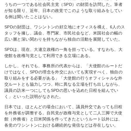
うちの一つである社会民主党（SPD）の財団を訪問した。筆者
が知る限り、近年、日本の政党でこのような取り組みをしてい
る例は聞いたことはない。
SPDの財団は、ワシントンの好立地にオフィスを構え、6人のス
タッフを擁し、議会、専門家、市民社会など、米国社会の幅の
広い層と深い関わりを持ちながら独自の活動を展開していた。
SPDは、現在、大連立政権の一角を担っている。すなわち、大
使館を政権与党として利用できる立場にある。
しかし、それでも、事務所の代表からは、「大使館のルートだ
けではなく、SPDの理念を外交においても実現すべく、独自の
取り組みをする必要がある」「大使館の行うオフィシャルな外
交ルートとも協力しつつ、時に異なる立場を打ち出しながら、
議員の訪米一つにしてもSPDの思いを込めた日程を組んでい
く」といった説明がなされた。
日本では、ほとんどの場合において、議員外交であっても日程
を外務省が調整する。自民党が政権与党として二人三脚で大使
館（外務省）と日米関係を作ってきたというルート以外には、
各党のワシントンにおける継続的な発信などは存在しない。