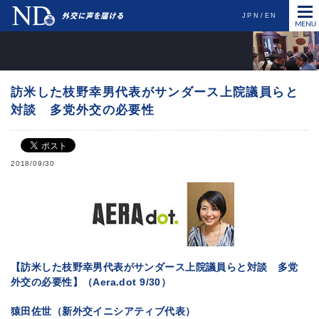
JPN
EN
訪米した枝野幸男代表がサンダース上院議員らと
対談 多党外交の必要性
2018/09/30
【訪米した枝野幸男代表がサンダース上院議員らと対談 多党
外交の必要性】（Aera.dot 9/30）
猿田佐世（新外交イニシアティブ代表）