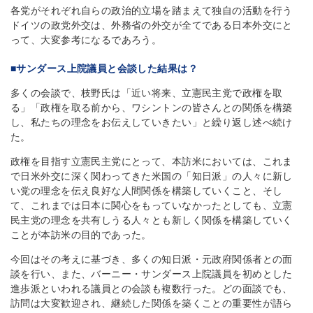
各党がそれぞれ自らの政治的立場を踏まえて独自の活動を行う
ドイツの政党外交は、外務省の外交が全てである日本外交にと
って、大変参考になるであろう。
■サンダース上院議員と会談した結果は？
多くの会談で、枝野氏は「近い将来、立憲民主党で政権を取
る」「政権を取る前から、ワシントンの皆さんとの関係を構築
し、私たちの理念をお伝えしていきたい」と繰り返し述べ続け
た。
政権を目指す立憲民主党にとって、本訪米においては、これま
で日米外交に深く関わってきた米国の「知日派」の人々に新し
い党の理念を伝え良好な人間関係を構築していくこと、そし
て、これまでは日本に関心をもっていなかったとしても、立憲
民主党の理念を共有しうる人々とも新しく関係を構築していく
ことが本訪米の目的であった。
今回はその考えに基づき、多くの知日派・元政府関係者との面
談を行い、また、バーニー・サンダース上院議員を初めとした
進歩派といわれる議員との会談も複数行った。どの面談でも、
訪問は大変歓迎され、継続した関係を築くことの重要性が語ら