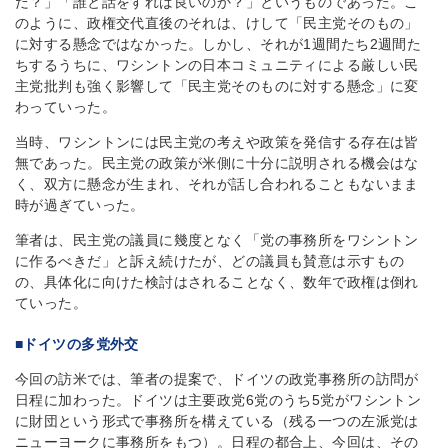
だ？」「誰と話をすれば良いのか？」というものであった。こ
のように、政権交代直後のそれは、けして「民主党そのもの」
に対する懸念ではなかった。しかし、それが1週間たち2週間た
ちするうちに、ワシントンの日本コミュニティによる厳しい民
主党批判も強く影響して「民主党そのものに対する懸念」に変
わっていった。
当時、ワシントンには民主党の考えや政策を発信する存在は皆
無であった。民主党の政策が米側に十分に説明される機会はな
く、双方に懸念が生まれ、それが話し合われることもないまま
時が過ぎていった。
筆者は、民主党の議員に幾度となく「党の事務所をワシントン
に作るべきだ」と訴え続けたが、どの議員も賛意は示すもの
の、具体化に向けた検討はされることなく、数年で政権は倒れ
ていった。
■ドイツの多党外交
今回の訪米では、筆者の提案で、ドイツの政党事務所の訪問が
日程に加わった。ドイツは主要政党6党のうち5党がワシントン
に財団という形式で事務所を構えている（残る一つの左派党は
ニューヨークに事務所をもつ）。日程の都合上、今回は、その