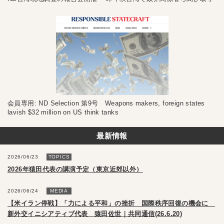
会員専用: ND Selection 第9号 Weapons makers, foreign states
lavish $32 million on US think tanks
最新情報
2026/06/23
TOPICS
2026年猿田代表の講演予定（東京近郊以外）
2026/06/24
MEDIA
【米イラン停戦】「力による平和」の挫折 国際秩序回復の機会に
新外交イニシアティブ代表 猿田佐世｜共同通信(26.6.20)