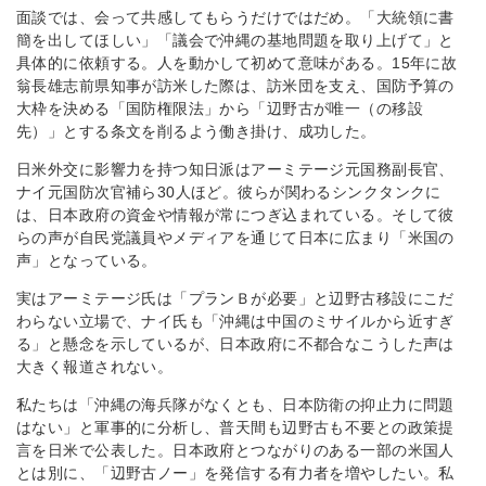
面談では、会って共感してもらうだけではだめ。「大統領に書
簡を出してほしい」「議会で沖縄の基地問題を取り上げて」と
具体的に依頼する。人を動かして初めて意味がある。15年に故
翁長雄志前県知事が訪米した際は、訪米団を支え、国防予算の
大枠を決める「国防権限法」から「辺野古が唯一（の移設
先）」とする条文を削るよう働き掛け、成功した。
日米外交に影響力を持つ知日派はアーミテージ元国務副長官、
ナイ元国防次官補ら30人ほど。彼らが関わるシンクタンクに
は、日本政府の資金や情報が常につぎ込まれている。そして彼
らの声が自民党議員やメディアを通じて日本に広まり「米国の
声」となっている。
実はアーミテージ氏は「プランＢが必要」と辺野古移設にこだ
わらない立場で、ナイ氏も「沖縄は中国のミサイルから近すぎ
る」と懸念を示しているが、日本政府に不都合なこうした声は
大きく報道されない。
私たちは「沖縄の海兵隊がなくとも、日本防衛の抑止力に問題
はない」と軍事的に分析し、普天間も辺野古も不要との政策提
言を日米で公表した。日本政府とつながりのある一部の米国人
とは別に、「辺野古ノー」を発信する有力者を増やしたい。私