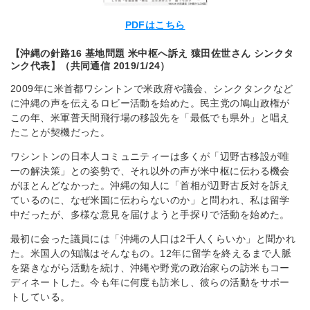
PDFはこちら
【沖縄の針路16 基地問題 米中枢へ訴え 猿田佐世さん シンクタ
ンク代表】（共同通信 2019/1/24）
2009年に米首都ワシントンで米政府や議会、シンクタンクなど
に沖縄の声を伝えるロビー活動を始めた。民主党の鳩山政権が
この年、米軍普天間飛行場の移設先を「最低でも県外」と唱え
たことが契機だった。
ワシントンの日本人コミュニティーは多くが「辺野古移設が唯
一の解決策」との姿勢で、それ以外の声が米中枢に伝わる機会
がほとんどなかった。沖縄の知人に「首相が辺野古反対を訴え
ているのに、なぜ米国に伝わらないのか」と問われ、私は留学
中だったが、多様な意見を届けようと手探りで活動を始めた。
最初に会った議員には「沖縄の人口は2千人くらいか」と聞かれ
た。米国人の知識はそんなもの。12年に留学を終えるまで人脈
を築きながら活動を続け、沖縄や野党の政治家らの訪米もコー
ディネートした。今も年に何度も訪米し、彼らの活動をサポー
トしている。