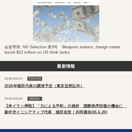
会員専用: ND Selection 第9号 Weapons makers, foreign states
lavish $32 million on US think tanks
最新情報
2026/06/23
TOPICS
2026年猿田代表の講演予定（東京近郊以外）
2026/06/24
MEDIA
【米イラン停戦】「力による平和」の挫折 国際秩序回復の機会に
新外交イニシアティブ代表 猿田佐世｜共同通信(26.6.20)