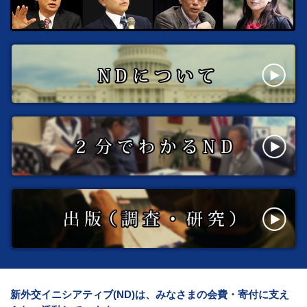
新外交イニシアティブ(ND)は、みなさまの会費・寄付に支え