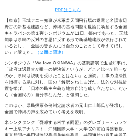
PDFはこちら
【東京】玉城デニー知事が米軍普天間飛行場の返還と名護市辺
野古の新基地建設など、沖縄の基地問題を世論に喚起する全国
キャラバンの第１弾シンポジウムが11日、都内であった。玉城
知事は県民の反対の意思に反する形で新基地建設が強行されて
いるとし、「全国の皆さんには自分のこととして考えてほし
い」と訴えた。
（２面に関連）
シンポジウム「We love OKINAWA」の基調講演で玉城知事は、
「政府は辺野古が唯一の解決策というが、どこと比べて唯一な
のか、県民は説明を受けたことはない」と強調。工事の違法性
を指摘する県に対し、国の「解釈をねじ曲げた」法的な対抗措
置を挙げ、「日本の民主主義も地方自治も成り立たない。だか
ら（全国民の）自分事なんだ」と強調した。
このほか、県民投票条例制定請求者の元山仁士郎氏が登壇し、
全国で沖縄の声を広めていく考えを表明。
米シンクタンク「憂慮する科学者同盟」のグレゴリー・カラツ
キー上級アナリスト、沖縄国際大学・大学院の前泊博盛教授、
東京新聞の半田滋論説委員兼編集委員、共同通信の豊田祐基子