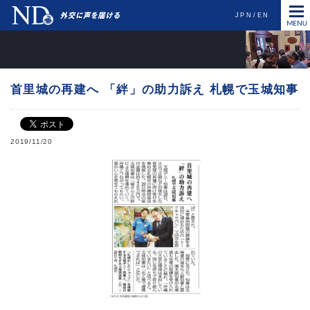
JPN
EN
首里城の再建へ 「絆」の助力訴え 札幌で玉城知事
2019/11/20