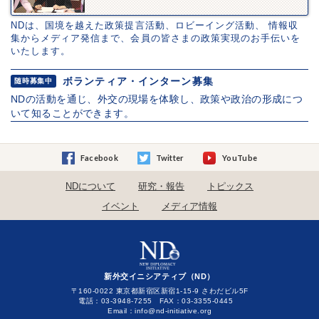
NDは、国境を越えた政策提言活動、ロビーイング活動、 情報収
集からメディア発信まで、会員の皆さまの政策実現のお手伝いを
いたします。
ボランティア・インターン募集
随時募集中
NDの活動を通じ、外交の現場を体験し、政策や政治の形成につ
いて知ることができます。
Facebook
Twitter
YouTube
NDについて
研究・報告
トピックス
イベント
メディア情報
新外交イニシアティブ（ND）
〒160-0022 東京都新宿区新宿1-15-9 さわだビル5F
電話：03-3948-7255 FAX：03-3355-0445
Email：