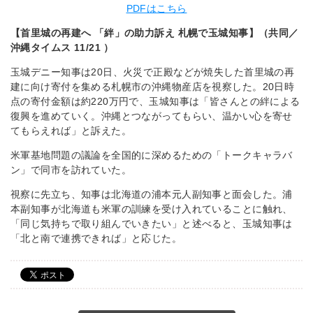
PDFはこちら
【首里城の再建へ 「絆」の助力訴え 札幌で玉城知事】（共同／
沖縄タイムス 11/21 ）
玉城デニー知事は20日、火災で正殿などが焼失した首里城の再
建に向け寄付を集める札幌市の沖縄物産店を視察した。20日時
点の寄付金額は約220万円で、玉城知事は「皆さんとの絆による
復興を進めていく。沖縄とつながってもらい、温かい心を寄せ
てもらえれば」と訴えた。
米軍基地問題の議論を全国的に深めるための「トークキャラバ
ン」で同市を訪れていた。
視察に先立ち、知事は北海道の浦本元人副知事と面会した。浦
本副知事が北海道も米軍の訓練を受け入れていることに触れ、
「同じ気持ちで取り組んでいきたい」と述べると、玉城知事は
「北と南で連携できれば」と応じた。