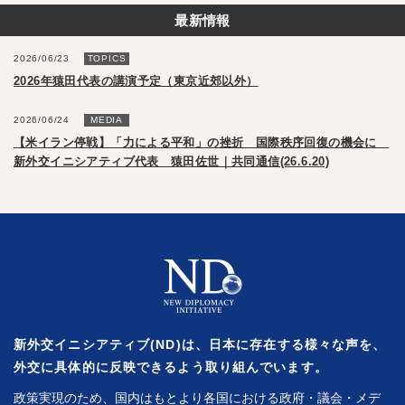
最新情報
2026/06/23
TOPICS
2026年猿田代表の講演予定（東京近郊以外）
2026/06/24
MEDIA
【米イラン停戦】「力による平和」の挫折 国際秩序回復の機会に
新外交イニシアティブ代表 猿田佐世｜共同通信(26.6.20)
新外交イニシアティブ(ND)は、日本に存在する様々な声を、
外交に具体的に反映できるよう取り組んでいます。
政策実現のため、国内はもとより各国における政府・議会・メデ