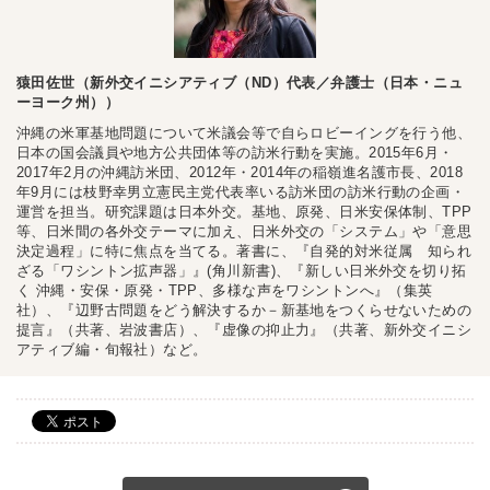
猿田佐世（新外交イニシアティブ（ND）代表／弁護士（日本・ニュ
ーヨーク州））
沖縄の米軍基地問題について米議会等で自らロビーイングを行う他、
日本の国会議員や地方公共団体等の訪米行動を実施。2015年6月・
2017年2月の沖縄訪米団、2012年・2014年の稲嶺進名護市長、2018
年9月には枝野幸男立憲民主党代表率いる訪米団の訪米行動の企画・
運営を担当。研究課題は日本外交。基地、原発、日米安保体制、TPP
等、日米間の各外交テーマに加え、日米外交の「システム」や「意思
決定過程」に特に焦点を当てる。著書に、『自発的対米従属 知られ
ざる「ワシントン拡声器」』(角川新書)、『新しい日米外交を切り拓
く 沖縄・安保・原発・TPP、多様な声をワシントンへ』（集英
社）、『辺野古問題をどう解決するか－新基地をつくらせないための
提言』（共著、岩波書店）、『虚像の抑止力』（共著、新外交イニシ
アティブ編・旬報社）など。