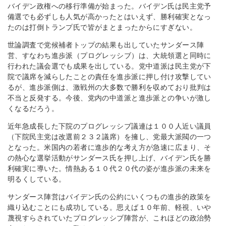
バイデン政権への移行準備が始まった。バイデン氏は民主党予
備選でも必ずしも人気が高かったとはいえず、勝利確実となっ
たのは打倒トランプ氏で皆がまとまったからにすぎない。
世論調査で党候補者トップの結果も出していたサンダース陣
営、すなわち進歩派（プログレッシブ）は、大統領選と同時に
行われた議会選でも成果を出している。党中道派は民主党が下
院で議席を減らしたことの責任を進歩派に押し付け攻撃してい
るが、進歩派側は、激戦州の大多数で勝利を収めており批判は
不当と反発する。今後、党内の中道派と進歩派との争いが激し
くなるだろう。
近年急成長した下院のプログレッシブ議連は１００人近い議員
（下院民主党は改選前２３２議席）を擁し、党最大派閥の一つ
となった。米国内の若者に進歩的な考え方が急速に広まり、そ
の熱心な選挙活動がサンダース氏を押し上げ、バイデン氏を勝
利確実に導いた。情熱ある１０代２０代の姿が進歩派の未来を
明るくしている。
サンダース陣営はバイデン氏の公約にいくつもの進歩的政策を
織り込むことにも成功している。思えば１０年前、軽視、いや
蔑視すらされていたプログレッシブ陣営が、これほどの政治勢