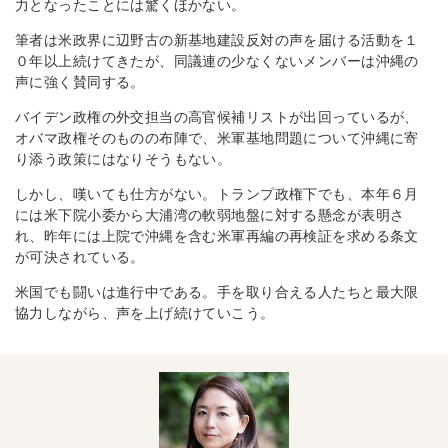
力となったことには驚くほかない。
筆者は米政界に辺野古の新基地建設反対の声を届ける活動を１
０年以上続けてきたが、同議連の少なくないメンバーは沖縄の
声に強く賛同する。
バイデン政権の外交担当の高官候補リストが出回っているが、
オバマ政権そのものの布陣で、米軍基地問題について沖縄に寄
り添う政策にはなりそうもない。
しかし、嘆いても仕方がない。トランプ政権下でも、本年６月
には米下院小委から大浦湾の軟弱地盤に対する懸念が表明さ
れ、昨年には上院で沖縄を含む米軍再編の再検証を求める条文
が可決されている。
米国でも闘いは進行中である。手を取り合える人たちと最大限
協力しながら、声を上げ続けていこう。