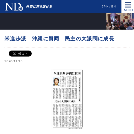
JPN
EN
米進歩派 沖縄に賛同 民主の大派閥に成長
2020/11/16