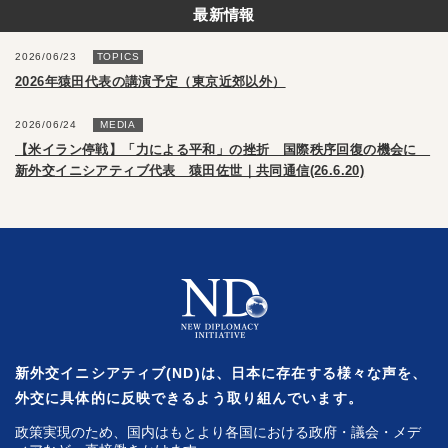
最新情報
2026/06/23
TOPICS
2026年猿田代表の講演予定（東京近郊以外）
2026/06/24
MEDIA
【米イラン停戦】「力による平和」の挫折 国際秩序回復の機会に
新外交イニシアティブ代表 猿田佐世｜共同通信(26.6.20)
新外交イニシアティブ(ND)は、日本に存在する様々な声を、
外交に具体的に反映できるよう取り組んでいます。
政策実現のため、国内はもとより各国における政府・議会・メデ