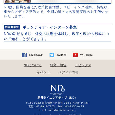
NDは、国境を越えた政策提言活動、ロビーイング活動、 情報収
集からメディア発信まで、会員の皆さまの政策実現のお手伝いを
いたします。
ボランティア・インターン募集
随時募集中
NDの活動を通じ、外交の現場を体験し、政策や政治の形成につ
いて知ることができます。
Facebook
Twitter
YouTube
NDについて
研究・報告
トピックス
イベント
メディア情報
新外交イニシアティブ（ND）
〒160-0022 東京都新宿区新宿1-15-9 さわだビル5F
電話：03-3948-7255 FAX：03-3355-0445
Email：