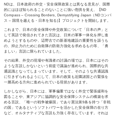
NDは、日本政府の外交・安全保障政策とは異なる意見が、国際
的にはほぼ知られることのないことに強い危惧を覚え、【ND
Compass – Crossing Borders, Demystifying Japan（NDコンパ
ス – 国境を越える・日本を知る)】プロジェクトを開始します。
これまで、日本の安全保障や外交政策について「日本の声」と
して英語で発信されてきた言説は、日米の軍事一体化を押し進
めようとするものや、辺野古での新基地建設の重要性を謳うも
の、抑止力のために自衛隊の防衛力強化を求めるもの等、「勇
ましい」言説に限られていました。
その結果、外交の現場や有識者の討議の場では、日本にはその
ような言説しかないという前提で議論が進められ、国際的な共
通認識となってしまっています。そして、そのような共通認識
に引きずられるようにして、日本の政策も近隣諸国との緊張を
一層高める方向に進められている現状があります。
しかしながら、日本には、軍事偏重ではなく外交で緊張緩和を
図ることや、東アジアに協調的な安全保障システムの構築を求
める言説、「唯一の戦争被爆国」であり憲法第9条を持つ「非戦
の国」であるというソフトパワーを活かした安全保障の在り方
など、オルタナティブな言説も力強く存在しています。それは