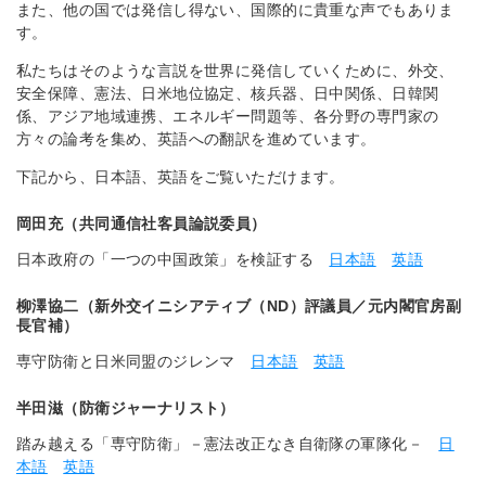
また、他の国では発信し得ない、国際的に貴重な声でもありま
す。
私たちはそのような言説を世界に発信していくために、外交、
安全保障、憲法、日米地位協定、核兵器、日中関係、日韓関
係、アジア地域連携、エネルギー問題等、各分野の専門家の
方々の論考を集め、英語への翻訳を進めています。
下記から、日本語、英語をご覧いただけます。
岡田充（共同通信社客員論説委員）
日本政府の「一つの中国政策」を検証する
日本語
英語
柳澤協二（新外交イニシアティブ（ND）評議員／元内閣官房副
長官補）
専守防衛と日米同盟のジレンマ
日本語
英語
半田滋（防衛ジャーナリスト）
踏み越える「専守防衛」－憲法改正なき自衛隊の軍隊化－
日
本語
英語