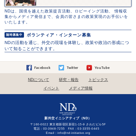
NDは、国境を越えた政策提言活動、ロビーイング活動、 情報収
集からメディア発信まで、会員の皆さまの政策実現のお手伝いを
いたします。
ボランティア・インターン募集
随時募集中
NDの活動を通じ、外交の現場を体験し、政策や政治の形成につ
いて知ることができます。
Facebook
Twitter
YouTube
NDについて
研究・報告
トピックス
イベント
メディア情報
新外交イニシアティブ（ND）
〒160-0022 東京都新宿区新宿1-15-9 さわだビル5F
電話：03-3948-7255 FAX：03-3355-0445
Email：