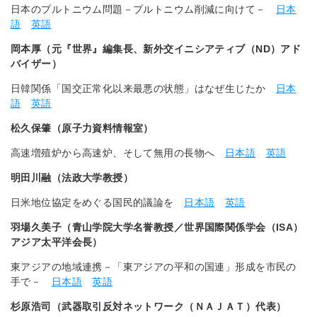
日本のプルトニウム問題－プルトニウム削減に向けて－
日本
語
英語
岡本厚（元『世界』編集長、新外交イニシアティブ（ND）アド
バイザー）
日韓関係「国交正常化以来最悪の状態」はなぜ生じたか
日本
語
英語
松久保肇（原子力資料情報室）
高速増殖炉から高速炉、そして無用の長物へ
日本語
英語
明田川融（法政大学教授）
日米地位協定をめぐる国民的議論を
日本語
英語
羽場久美子（青山学院大学名誉教授／世界国際関係学会（ISA）
アジア太平洋会長）
東アジアの地域連携－「東アジアの平和の国連」形成を市民の
手で－
日本語
英語
杉原浩司（武器取引反対ネットワーク（ＮＡＪＡＴ）代表）