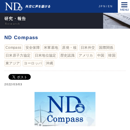
JPN
EN
研究・報告
ND Compass
Compass
安全保障
米軍基地
原発・核
日米外交
国際関係
日米原子力協定
日米地位協定
歴史認識
アメリカ
中国
韓国
東アジア
ヨーロッパ
沖縄
2022/03/03