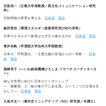
石坂浩一（立教大学准教授／異文化コミュニケーション研究
科）
日韓関係の背景を考える
日本語
英語
飯田哲也（環境エネルギー政策研究所(ISEP)所長）
日本のエネルギー政策はなぜ立ち後れるのか
日本語
英語
青井未帆（学習院大学法科大学院教授）
日本の「平和憲法」－立憲主義の見地からの一考察－
日本
語
英語
黒崎宮子（へいわ創造機構ひろしま リサーチコーディネータ
ー）
核なき世界に向けた日本のリーダーシップ
―「被爆国」と「核の傘の下にある国」という二つの立場を生
かして―
日本語
英語
久保木太一（新外交イニシアティブ（ND）研究員／弁護士）