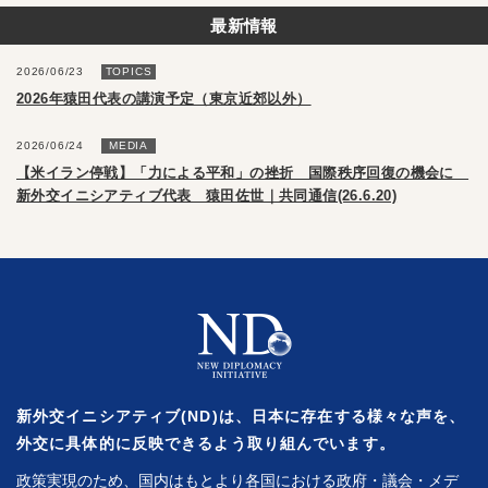
最新情報
2026/06/23
TOPICS
2026年猿田代表の講演予定（東京近郊以外）
2026/06/24
MEDIA
【米イラン停戦】「力による平和」の挫折 国際秩序回復の機会に
新外交イニシアティブ代表 猿田佐世｜共同通信(26.6.20)
新外交イニシアティブ(ND)は、日本に存在する様々な声を、
外交に具体的に反映できるよう取り組んでいます。
政策実現のため、国内はもとより各国における政府・議会・メデ