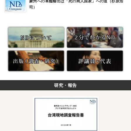
豪州への軍艦輸出は「死の商人国家」への道（杉原浩
司）
研究・報告