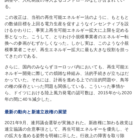
調整や、入札制度の導入よるコントロールなどが含まれてい
る。
この改正は、当初の再生可能エネルギー法のように、もともと
の数値目標を上回る電力生産を促すようなインセンティブを設
けるかわりに、事実上再生可能エネルギー拡大に上限を定める
形となった。こうして、とりわけ小規模事業者のエネルギー転
換への参画がむずかしくなった。しかし実は、このような小規
模事業者こそが、再生エネルギー拡大に最も大きな役割を担っ
てきたのである。
さらに、国内のみならずヨーロッパ内においても、再生可能エ
ネルギー開発に際しての煩雑な枠組み、法的手続きが立ちはだ
かっていた。それには、計画を進める上での法的問題や、鳥等
の種の保存といった問題も関係している。こういった事情か
ら、ドイツにおける陸上風力発電の認可数は、2015年から2020
年の間に40％減少した。
最新の動向と新連立政権の展望
2021年9月、連邦議会選挙が実施された。新政権に加わる政党は
連立協議の合意事項として、再生可能エネルギーを優先し、そ
の拡大を進める姿勢を明確に示した。行政上の障害を取り除