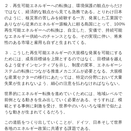
２．再生可能エネルギーへの転換は、環境保護の観点からだけ
ではなく、経済的な観点から見ても急務である。とりわけ日本
のように、核災害の苦しみを経験する一方、発展した工業国で
ありながら従来のエネルギー源輸入に頼る島国にとって、100%
再生可能エネルギーへの転換は、自立した、安価で、持続可能
なエネルギー供給へのチャンスとなる。その実現に伴い、将来
性のある市場と雇用も自ずと生まれてくる。
３．こうした再生可能エネルギーの大規模な発展を可能にする
ためには、成長目標値を上限とするのではなく、目標値を越え
るよう促すインセンティブを示し、制度の変革、エネルギーシ
ステムの転換につながる推進メカニズムが必要となる。大規模
な産業セクターの移行にあたっては、特定の分野において大量
失業が生まれないよう、細心の注意を払わなければならない。
世界的にエネルギー転換を進めていくためには、地域レベルで
前例となる動きを生み出していく必要がある。そうすれば、模
範とする事例に刺激を受け、世界中のいろいろな場所で似たよ
うな動きが生まれてくるだろう。
この道筋をつくり出していくことが、ドイツ、日本そして世界
各地のエネルギー政策に共通する課題である。