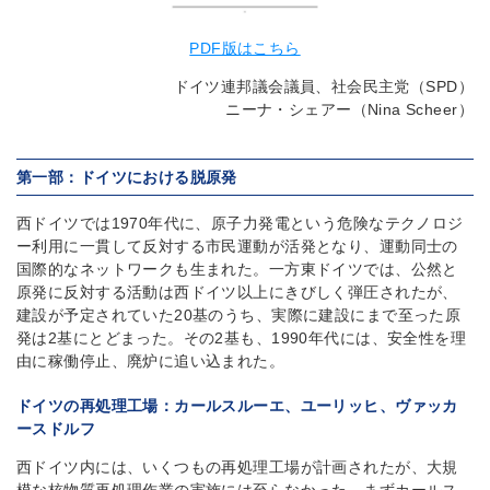
PDF版はこちら
ドイツ連邦議会議員、社会民主党（SPD）
ニーナ・シェアー（Nina Scheer）
第一部：ドイツにおける脱原発
西ドイツでは1970年代に、原子力発電という危険なテクノロジ
ー利用に一貫して反対する市民運動が活発となり、運動同士の
国際的なネットワークも生まれた。一方東ドイツでは、公然と
原発に反対する活動は西ドイツ以上にきびしく弾圧されたが、
建設が予定されていた20基のうち、実際に建設にまで至った原
発は2基にとどまった。その2基も、1990年代には、安全性を理
由に稼働停止、廃炉に追い込まれた。
ドイツの再処理工場：カールスルーエ、ユーリッヒ、ヴァッカ
ースドルフ
西ドイツ内には、いくつもの再処理工場が計画されたが、大規