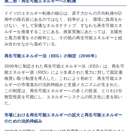
第二部：再生可能エネルギーへの転換
ドイツのエネルギー転換の核心は、原子力からの方向転換や計
画中の脱石炭にあるのではなく、効率がよく、環境に負荷をか
けない、そして安価なオルタナティブ、すなわち再生可能エネ
ルギーを推進することにある。政策実施にあたっては、太陽光
と風力発電をその根幹とし、その他の再生可能エネルギーと組
み合わせながら進めている。
再生可能エネルギー法（EEG）の制定（2000年）
2000年に制定された再生可能エネルギー法（EEG）は、再生可
能エネルギー源（RES）により生産された電力に対して固定価
格買い取り制度を導入した。これにより初めて、再生可能エネ
ルギーの市場進出の法的枠組みと支援メカニズムが生まれた。
この制度は、再生可能エネルギーへの多くの投資、とりわけ分
散型投資を可能にし、エネルギーシステムの民主化に道を拓い
た。
市場における再生可能エネルギーの拡大と再生可能エネルギー
のための法的枠組み