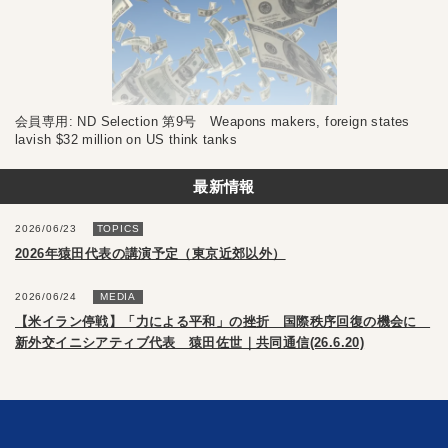
会員専用: ND Selection 第9号 Weapons makers, foreign states
lavish $32 million on US think tanks
最新情報
2026/06/23
TOPICS
2026年猿田代表の講演予定（東京近郊以外）
2026/06/24
MEDIA
【米イラン停戦】「力による平和」の挫折 国際秩序回復の機会に
新外交イニシアティブ代表 猿田佐世｜共同通信(26.6.20)