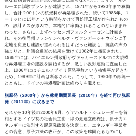
模な核物質再処理作業の実施には至らなかった。まずカールス
ルーエに試験プラントが建設され、1971年から1990年まで稼働
し、合計２00トンの核燃料が再処理された。続いて1983年、ユ
ーリッヒに13年という時間をかけて再処理工場が作られたもの
の、設計ミスが原因で、本格的に稼働されることのないまま終
わった。さらに、まずヘッセン州フォルクマーセンに計画さ
れ、その後同州フランケンベルク・ヴァンガーシャウゼンに予
定地を変更し建設が進められるはずだった施設も、抗議の声の
強まりと、州議会選挙の結果を受けて1982年に撤回された。
1985年には、バイエルン州政府がヴァッカースドルフに大規模
な再処理工場の建設を開始するが、激しい反対運動に直面した
上、1986年にはチェルノブイリ原発事故という核惨事が起きた
ため、1989年に計画は断念された。こうして、1990年の再統一
とともに、ドイツの再処理計画は終わりを迎えた。
脱原発（2000年）から稼働期間延長（2010年）を経て再び脱原
発（2011年）に戻るまで
それから10年後の2000年6月、ゲアハルト・シュレーダーを首
相とするドイツ初の社会民主党・緑の党連立政権は、原子力エ
ネルギーに決別する脱原発政策を決定した。エネルギー事業者
との合意、原子力法の改正が、この政策を確固たるものにし