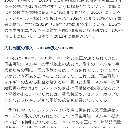
2000年の段階で、2010年には総発電量に占める再生可能エネル
ギーの割合を12％に増やすという目標をたてていたが、実際に
はその数字を大幅に超える17%にまで伸びた。2010年にアンゲ
ラ・メルケル首相の下で掲げられた2020年にまで30%という数
値目標も、すでに2019年現在で43%にまで達している。EEG型
の再生可能エネルギーに対する固定価格買い取り制度は、100か
国以上に広がり、日本でも2012年に採用された。
入札制度の導入 2014年及び2017年
EEGには2004年、2009年、2012年と改正が加えられてきた。
再生可能エネルギーの予想以上の成功は、従来のエネルギー事
業者たちの間に、電力体制からはじき出されてしまうのではな
いかという不安を広げることになった。これには、再生可能エ
ネルギーの占める割合が増える中、風力と太陽エネルギーの供
給変動を考えれば、システムの前提の再構築が必須になるとい
う背景がある。そのためには、蓄電装置や、セクターカップリ
ングなどフレキシブルな手段の統合も必要となってくる。
「予測しやすい」システムをという声に押されて発電量調整メ
カニズムが取り入れられたが、これは再生可能エネルギー拡大
のスピード抑制につながった。2014年の改正には、年間発電量