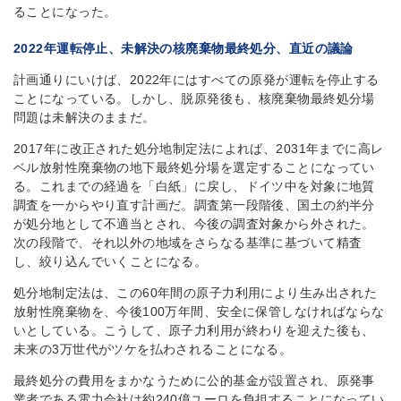
ることになった。
2022
年運転停止、未解決の核廃棄物最終処分、直近の議論
計画通りにいけば、2022年にはすべての原発が運転を停止する
ことになっている。しかし、脱原発後も、核廃棄物最終処分場
問題は未解決のままだ。
2017年に改正された処分地制定法によれば、2031年までに高レ
ベル放射性廃棄物の地下最終処分場を選定することになってい
る。これまでの経過を「白紙」に戻し、ドイツ中を対象に地質
調査を一からやり直す計画だ。調査第一段階後、国土の約半分
が処分地として不適当とされ、今後の調査対象から外された。
次の段階で、それ以外の地域をさらなる基準に基づいて精査
し、絞り込んでいくことになる。
処分地制定法は、この60年間の原子力利用により生み出された
放射性廃棄物を、今後100万年間、安全に保管しなければならな
いとしている。こうして、原子力利用が終わりを迎えた後も、
未来の3万世代がツケを払わされることになる。
最終処分の費用をまかなうために公的基金が設置され、原発事
業者である電力会社は約240億ユーロを負担することになってい