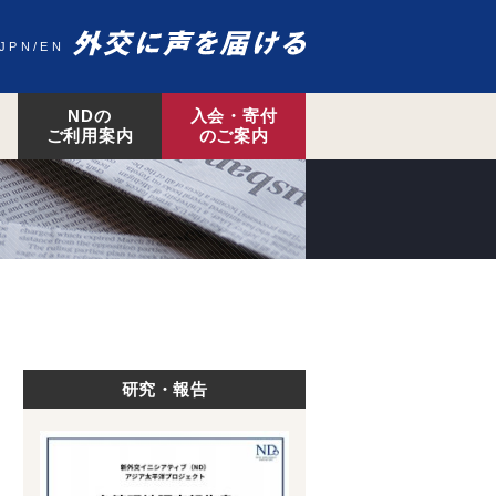
JPN
EN
NDの
入会・寄付
ご利用案内
のご案内
研究・報告