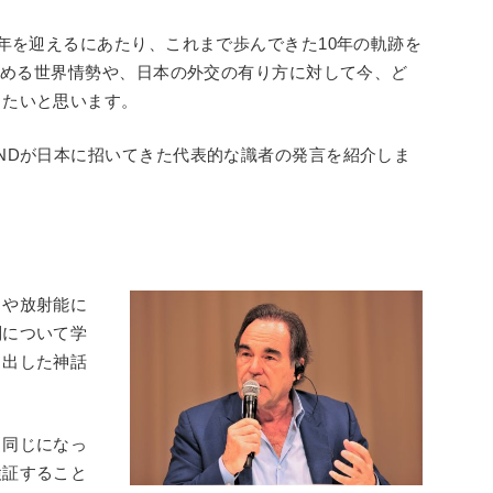
0年を迎えるにあたり、これまで歩んできた10年の軌跡を
を極める世界情勢や、日本の外交の有り方に対して今、ど
したいと思います。
NDが日本に招いてきた代表的な識者の発言を紹介しま
）
」や放射能に
別について学
り出した神話
と同じになっ
検証すること