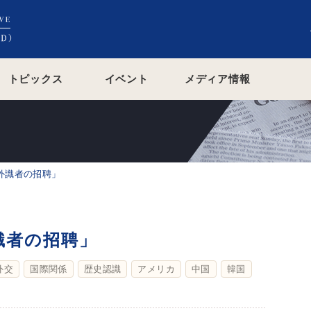
トピックス
イベント
メディア情報
海外識者の招聘」
外識者の招聘」
外交
国際関係
歴史認識
アメリカ
中国
韓国