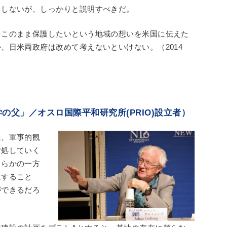
としないが、しっかりと説明すべきだ。
をこのまま保護したいという地域の想いを米国に伝えた
、日米両政府は改めて考えないといけない。（2014
の父」／オスロ国際平和研究所(PRIO)設立者）
は、軍事的観
対処していく
ちらかの一方
にすること
ができるだろ