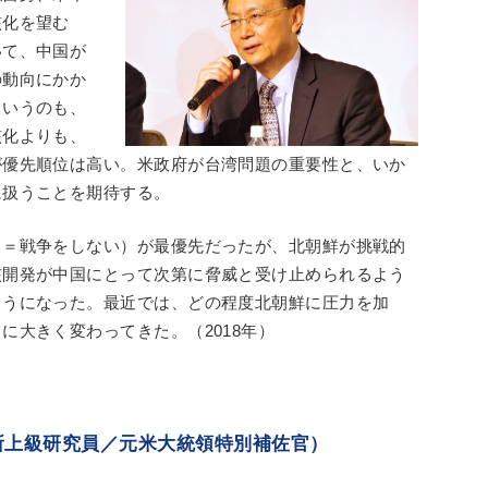
核化を望む
いて、中国が
の動向にかか
というのも、
核化よりも、
が優先順位は高い。米政府が台湾問題の重要性と、いか
に扱うことを期待する。
（＝戦争をしない）が最優先だったが、北朝鮮が挑戦的
核開発が中国にとって次第に脅威と受け止められるよう
ようになった。最近では、どの程度北朝鮮に圧力を加
に大きく変わってきた。（2018年）
所上級研究員／元米大統領特別補佐官）