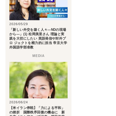
2026/05/29
「新しい外交を築く人々―NDの現場
から―」(1) 松岡美里さん 理論と実
践を大切にしたい 英語発信や対外プ
ロ ジェクトを精力的に担当 帝京大学
外国語学部准教
2026/06/24
【米イラン停戦】「力による平和」
の挫折 国際秩序回復の機会に 新