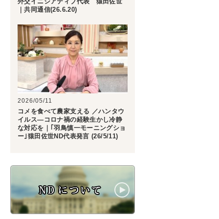
外交イニシアティブ代表 猿田佐世
｜共同通信(26.6.20)
2026/05/11
コメを食べて農家支える ／ハンタウ
イルス―コロナ禍の経験生かし冷静
な対応を｜｢羽鳥慎一モーニングショ
ー｣猿田佐世ND代表発言 (26/5/11)