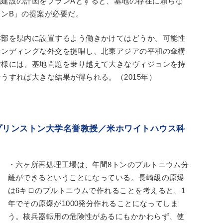
建設の計画をプランAとすると、基地の存在に頼らな
ンB」の提案が必要だ。
本部を県内に設置するよう働きかけてはどうか。可能性
センディングな外交を提唱し、北東アジアの平和の傘構
皆様には、基地問題を乗り越えて大きなヴィジョンを持
うすれば大きな結果が得られる。（2015年）
プリンストン大学名誉教授／米ホワイトハウス科
）
・六ヶ所再処理工場は、年間8トンのプルトニウム分
離ができるということになっている。長崎級の原爆
は6キロのプルトニウムで作れることを考えると、1
年でその原爆が1000発分作れることになってしま
う。核兵器転用の危険性があるにもかかわらず、使