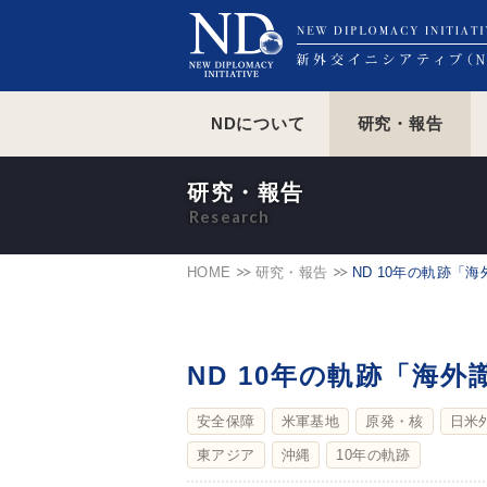
NDについて
研究・報告
研究・報告
HOME
研究・報告
ND 10年の軌跡「
ND 10年の軌跡「海
安全保障
米軍基地
原発・核
日米
東アジア
沖縄
10年の軌跡