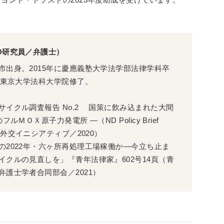
D研究員／弁護士）
市出身。2015年に慶應義塾大学法学部法律学科卒
7年東京大学法科大学院修了。
サイクル調査報告 No.2 国策に飲み込まれた大間
フルＭＯＸ原子力発電所 ―（ND Policy Brief
（新外交イニシアティブ／2020）
の2022年・六ヶ所再処理工場稼働か―今立ち止ま
イクルの見直しを」『青年法律家』602号14頁（青
弁護士学者合同部会／2021）