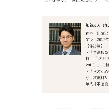
加部歩人（N
神奈川県藤沢
業後、201
【雑誌等】
・「青森核燃
町 ― 世界初の
Vol.7）」
・「何のため
り、核燃料サ
年法律家協会