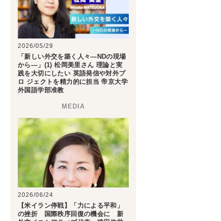
2026/05/29
「新しい外交を築く人々―NDの現場
から―」(1) 松岡美里さん 理論と実
践を大切にしたい 英語発信や対外プ
ロ ジェクトを精力的に担当 帝京大学
外国語学部准教
2026/06/24
【米イラン停戦】「力による平和」
の挫折 国際秩序回復の機会に 新