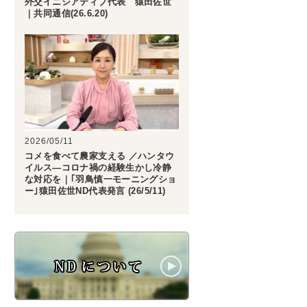
外交イニシアティブ代表 猿田佐世
｜共同通信(26.6.20)
2026/05/11
コメを食べて農家支える ／ハンタウ
イルス―コロナ禍の経験生かし冷静
な対応を｜｢羽鳥慎一モーニングショ
ー｣猿田佐世ND代表発言 (26/5/11)