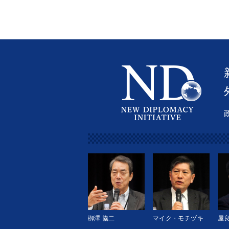
栁澤 協二
マイク・モチヅキ
屋良