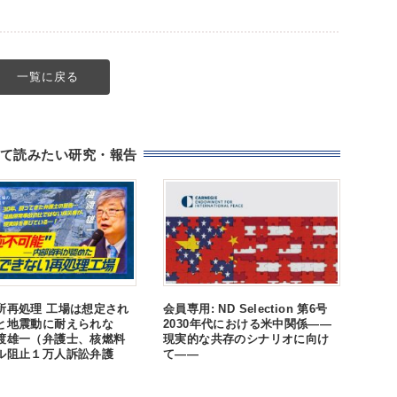
一覧に戻る
て読みたい研究・報告
所再処理 工場は想定され
会員専用: ND Selection 第6号
と地震動に耐えられな
2030年代における米中関係――
渡雄一（弁護士、核燃料
現実的な共存のシナリオに向け
ル阻止１万人訴訟弁護
て――