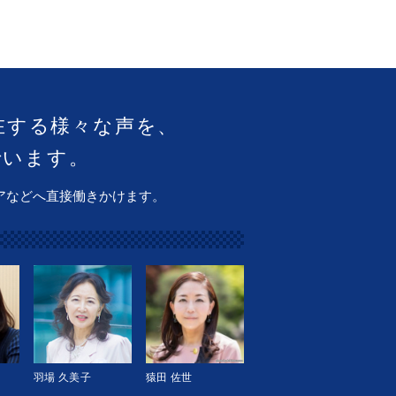
在する様々な声を、
でいます。
アなどへ直接働きかけます。
羽場 久美子
猿田 佐世