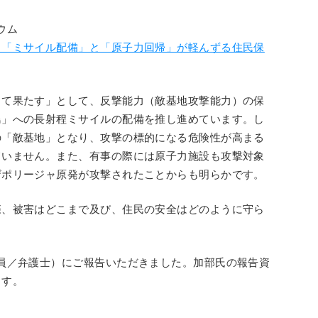
ウム
－「ミサイル配備」と「原子力回帰」が軽んずる住民保
して果たす」として、反撃能力（敵基地攻撃能力）の保
島」への長射程ミサイルの配備を推し進めています。し
の「敵基地」となり、攻撃の標的になる危険性が高まる
ていません。また、有事の際には原子力施設も攻撃対象
ザポリージャ原発が攻撃されたことからも明らかです。
際、被害はどこまで及び、住民の安全はどのように守ら
員／弁護士）にご報告いただきました。加部氏の報告資
ます。