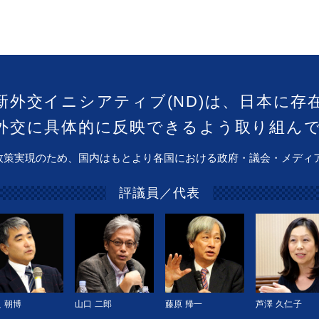
新外交イニシアティブ(ND)は、日本に存
外交に具体的に反映できるよう取り組ん
政策実現のため、国内はもとより各国における政府・議会・メディ
評議員／代表
 朝博
山口 二郎
藤原 帰一
芦澤 久仁子