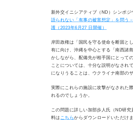
新外交イニシアティブ（ND）シンポジ
語られない「有事の被害想定」を問う
護（2023年6月27 日開催）
岸田政権は「国民を守る使命を断固と
有に向け、沖縄を中心とする「南西諸
かしながら、配備先が相手国にとって
ことについては、十分な説明がなされ
になりうることは、ウクライナ南部の
実際にこれらの施設に攻撃がなされた
れるのでしょうか。
この問題に詳しい加部歩人氏（ND研究
料は
こちら
からダウンロードいただけ