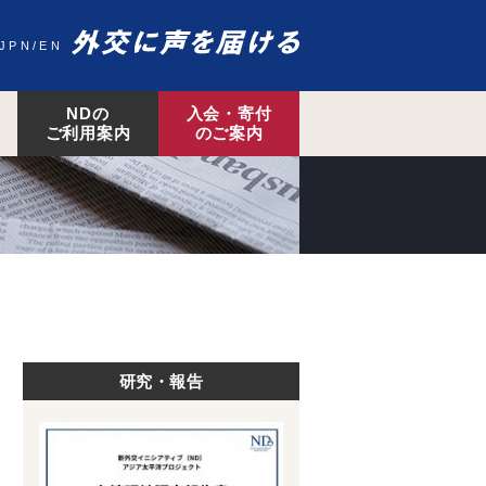
JPN
EN
NDの
入会・寄付
ご利用案内
のご案内
研究・報告