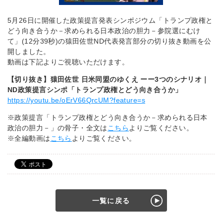
5月26日に開催した政策提言発表シンポジウム「トランプ政権と
どう向き合うか－求められる日本政治の胆力－参院選にむけ
て」(12分39秒)の猿田佐世ND代表発言部分の切り抜き動画を公
開しました。
動画は下記よりご視聴いただけます。
【切り抜き】猿田佐世 日米同盟のゆくえ ーー3つのシナリオ｜
ND政策提言シンポ「トランプ政権とどう向き合うか」
https://youtu.be/oErV66QrcUM?feature=s
※政策提言「トランプ政権とどう向き合うか－求められる日本
政治の胆力－」の骨子・全文は
こちら
よりご覧ください。
※全編動画は
こちら
よりご覧ください。
一覧に戻る