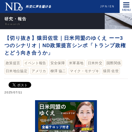
JPN
EN
研究・報告
【切り抜き】猿田佐世｜日米同盟のゆくえ ーー3
つのシナリオ｜ND政策提言シンポ「トランプ政権
とどう向き合うか」
政策提言
イベント報告
安全保障
米軍基地
日米外交
国際関係
日米地位協定
アメリカ
柳澤 協二
マイク・モチヅキ
猿田 佐世
2025/07/11