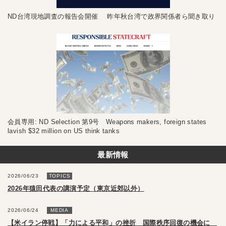
ND台湾現地調査の報告会開催 昨年秋台湾で政界関係者ら聞き取り
会員専用: ND Selection 第9号 Weapons makers, foreign states
lavish $32 million on US think tanks
最新情報
2026/06/23
TOPICS
2026年猿田代表の講演予定（東京近郊以外）
2026/06/24
MEDIA
【米イラン停戦】「力による平和」の挫折 国際秩序回復の機会に