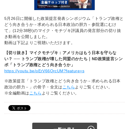
5月26日に開催した政策提言発表シンポジウム「トランプ政権と
どう向き合うか－求められる日本政治の胆力－参院選にむけ
て」(12分38秒)のマイク・モチヅキ評議員の発言部分の切り抜
き動画を公開しました。
動画は下記よりご視聴いただけます。
【切り抜き】マイクモチヅキ：アメリカはもう日本を守らな
い？ ── トランプ政権が壊した同盟のかたち｜ND政策提言シン
ポ「トランプ政権とどう向き合うか」
https://youtu.be/oErV66QrcUM?feature=s
※政策提言「トランプ政権とどう向き合うか－求められる日本
政治の胆力－」の骨子・全文は
こちら
よりご覧ください。
※全編動画は
こちら
よりご覧ください。