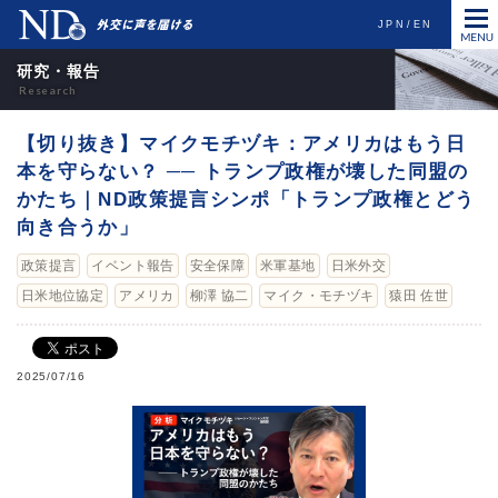
JPN
EN
研究・報告
【切り抜き】マイクモチヅキ：アメリカはもう日
本を守らない？ ── トランプ政権が壊した同盟の
かたち｜ND政策提言シンポ「トランプ政権とどう
向き合うか」
政策提言
イベント報告
安全保障
米軍基地
日米外交
日米地位協定
アメリカ
柳澤 協二
マイク・モチヅキ
猿田 佐世
2025/07/16