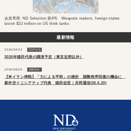
会員専用: ND Selection 第9号 Weapons makers, foreign states
lavish $32 million on US think tanks
最新情報
2026/06/23
TOPICS
2026年猿田代表の講演予定（東京近郊以外）
2026/06/24
MEDIA
【米イラン停戦】「力による平和」の挫折 国際秩序回復の機会に
新外交イニシアティブ代表 猿田佐世｜共同通信(26.6.20)