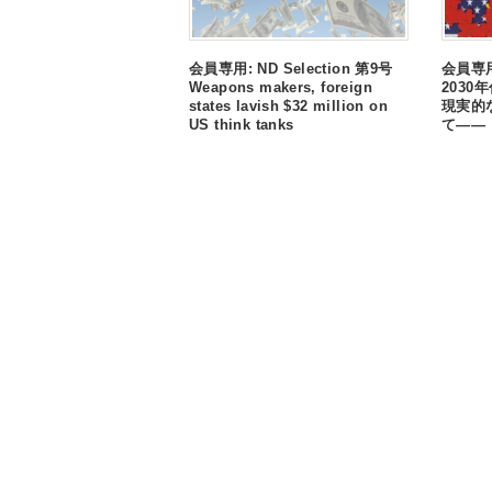
会員専用: ND Selection 第9号
会員専用:
Weapons makers, foreign
203
states lavish $32 million on
現実的
US think tanks
て――