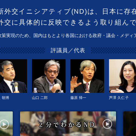
新外交イニシアティブ(ND)は、日本に存
外交に具体的に反映できるよう取り組ん
政策実現のため、国内はもとより各国における政府・議会・メディ
評議員／代表
 朝博
山口 二郎
藤原 帰一
芦澤 久仁子