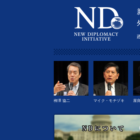
栁澤 協二
マイク・モチヅキ
屋良