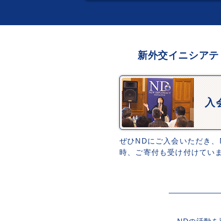
新外交イニシアテ
入
ぜひNDにご入会いただき、
時、ご寄付も受け付けてい