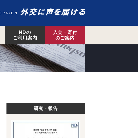
JPN
EN
NDの
入会・寄付
ご利用案内
のご案内
研究・報告