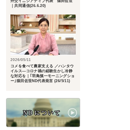
外交イニシアティブ代表 猿田佐世
｜共同通信(26.6.20)
2026/05/11
コメを食べて農家支える ／ハンタウ
イルス―コロナ禍の経験生かし冷静
な対応を｜｢羽鳥慎一モーニングショ
ー｣猿田佐世ND代表発言 (26/5/11)