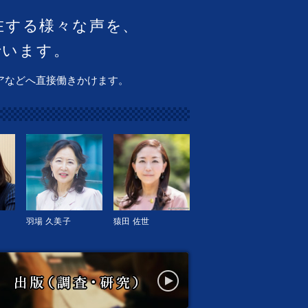
在する様々な声を、
でいます。
アなどへ直接働きかけます。
羽場 久美子
猿田 佐世