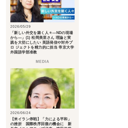
2026/05/29
「新しい外交を築く人々―NDの現場
から―」(1) 松岡美里さん 理論と実
践を大切にしたい 英語発信や対外プ
ロ ジェクトを精力的に担当 帝京大学
外国語学部准教
2026/06/24
【米イラン停戦】「力による平和」
の挫折 国際秩序回復の機会に 新