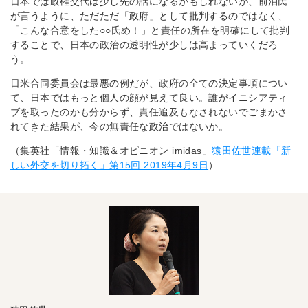
日本では政権交代は少し先の話になるかもしれないが、前泊氏
が言うように、ただただ「政府」として批判するのではなく、
「こんな合意をした○○氏め！」と責任の所在を明確にして批判
することで、日本の政治の透明性が少しは高まっていくだろ
う。
日米合同委員会は最悪の例だが、政府の全ての決定事項につい
て、日本ではもっと個人の顔が見えて良い。誰がイニシアティ
ブを取ったのかも分からず、責任追及もなされないでごまかさ
れてきた結果が、今の無責任な政治ではないか。
（集英社「情報・知識＆オピニオン imidas」
猿田佐世連載「新
しい外交を切り拓く」第15回 2019年4月9日
）