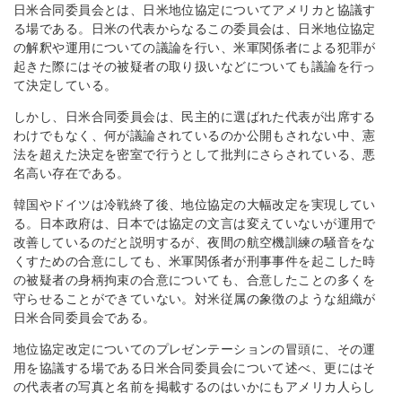
日米合同委員会とは、日米地位協定についてアメリカと協議す
る場である。日米の代表からなるこの委員会は、日米地位協定
の解釈や運用についての議論を行い、米軍関係者による犯罪が
起きた際にはその被疑者の取り扱いなどについても議論を行っ
て決定している。
しかし、日米合同委員会は、民主的に選ばれた代表が出席する
わけでもなく、何が議論されているのか公開もされない中、憲
法を超えた決定を密室で行うとして批判にさらされている、悪
名高い存在である。
韓国やドイツは冷戦終了後、地位協定の大幅改定を実現してい
る。日本政府は、日本では協定の文言は変えていないが運用で
改善しているのだと説明するが、夜間の航空機訓練の騒音をな
くすための合意にしても、米軍関係者が刑事事件を起こした時
の被疑者の身柄拘束の合意についても、合意したことの多くを
守らせることができていない。対米従属の象徴のような組織が
日米合同委員会である。
地位協定改定についてのプレゼンテーションの冒頭に、その運
用を協議する場である日米合同委員会について述べ、更にはそ
の代表者の写真と名前を掲載するのはいかにもアメリカ人らし