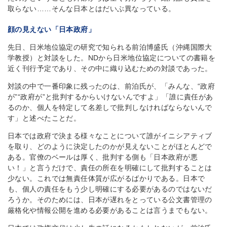
取らない……そんな日本とはだいぶ異なっている。
顔の見えない「日本政府」
先日、日米地位協定の研究で知られる前泊博盛氏（沖縄国際大
学教授）と対談をした。NDから日米地位協定についての書籍を
近く刊行予定であり、その中に織り込むための対談であった。
対談の中で一番印象に残ったのは、前泊氏が、「みんな、“政府
が”“政府が”と批判するからいけないんですよ」「誰に責任があ
るのか、個人を特定して名差しで批判しなければならないんで
す」と述べたことだ。
日本では政府で決まる様々なことについて誰がイニシアティブ
を取り、どのように決定したのかが見えないことがほとんどで
ある。官僚のベールは厚く、批判する側も「日本政府が悪
い！」と言うだけで、責任の所在を明確にして批判することは
少ない。これでは無責任体質が広がるばかりである。日本で
も、個人の責任をもう少し明確にする必要があるのではないだ
ろうか。そのためには、日本が遅れをとっている公文書管理の
厳格化や情報公開を進める必要があることは言うまでもない。