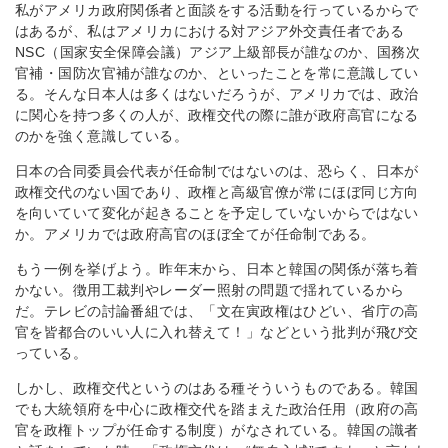
私がアメリカ政府関係者と面談をする活動を行っているからで
はあるが、私はアメリカにおける対アジア外交責任者である
NSC（国家安全保障会議）アジア上級部長が誰なのか、国務次
官補・国防次官補が誰なのか、といったことを常に意識してい
る。そんな日本人は多くはないだろうが、アメリカでは、政治
に関心を持つ多くの人が、政権交代の際に誰が政府高官になる
のかを強く意識している。
日本の合同委員会代表が任命制ではないのは、恐らく、日本が
政権交代のない国であり、政権と高級官僚が常にほぼ同じ方向
を向いていて変化が起きることを予定していないからではない
か。アメリカでは政府高官のほぼ全てが任命制である。
もう一例を挙げよう。昨年末から、日本と韓国の関係が落ち着
かない。徴用工裁判やレーダー照射の問題で揺れているから
だ。テレビの討論番組では、「文在寅政権はひどい、省庁の高
官を皆都合のいい人に入れ替えて！」などという批判が飛び交
っている。
しかし、政権交代というのはある種そういうものである。韓国
でも大統領府を中心に政権交代を踏まえた政治任用（政府の高
官を政権トップが任命する制度）がなされている。韓国の識者