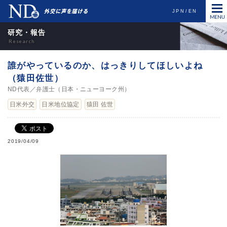
JPN
EN
研究・報告
誰がやっているのか、はっきりしてほしいよね
（猿田佐世）
ND代表／弁護士（日本・ニューヨーク州）
日米外交
日米地位協定
猿田 佐世
2019/04/09