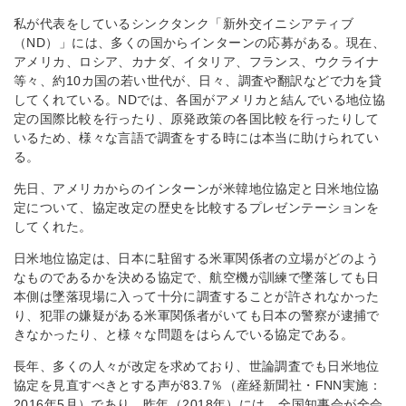
私が代表をしているシンクタンク「新外交イニシアティブ
（ND）」には、多くの国からインターンの応募がある。現在、
アメリカ、ロシア、カナダ、イタリア、フランス、ウクライナ
等々、約10カ国の若い世代が、日々、調査や翻訳などで力を貸
してくれている。NDでは、各国がアメリカと結んでいる地位協
定の国際比較を行ったり、原発政策の各国比較を行ったりして
いるため、様々な言語で調査をする時には本当に助けられてい
る。
先日、アメリカからのインターンが米韓地位協定と日米地位協
定について、協定改定の歴史を比較するプレゼンテーションを
してくれた。
日米地位協定は、日本に駐留する米軍関係者の立場がどのよう
なものであるかを決める協定で、航空機が訓練で墜落しても日
本側は墜落現場に入って十分に調査することが許されなかった
り、犯罪の嫌疑がある米軍関係者がいても日本の警察が逮捕で
きなかったり、と様々な問題をはらんでいる協定である。
長年、多くの人々が改定を求めており、世論調査でも日米地位
協定を見直すべきとする声が83.7％（産経新聞社・FNN実施：
2016年5月）であり、昨年（2018年）には、全国知事会が全会