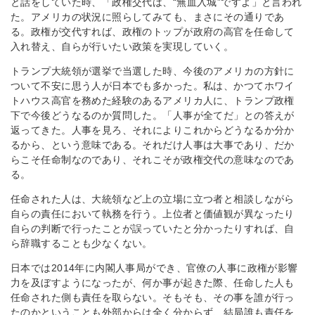
と話をしていた時、「政権交代は、“無血入城”ですよ」と言われ
た。アメリカの状況に照らしてみても、まさにその通りであ
る。政権が交代すれば、政権のトップが政府の高官を任命して
入れ替え、自らが行いたい政策を実現していく。
トランプ大統領が選挙で当選した時、今後のアメリカの方針に
ついて不安に思う人が日本でも多かった。私は、かつてホワイ
トハウス高官を務めた経験のあるアメリカ人に、トランプ政権
下で今後どうなるのか質問した。「人事が全てだ」との答えが
返ってきた。人事を見ろ、それによりこれからどうなるか分か
るから、という意味である。それだけ人事は大事であり、だか
らこそ任命制なのであり、それこそが政権交代の意味なのであ
る。
任命された人は、大統領など上の立場に立つ者と相談しながら
自らの責任において執務を行う。上位者と価値観が異なったり
自らの判断で行ったことが誤っていたと分かったりすれば、自
ら辞職することも少なくない。
日本では2014年に内閣人事局ができ、官僚の人事に政権が影響
力を及ぼすようになったが、何か事が起きた際、任命した人も
任命された側も責任を取らない。そもそも、その事を誰が行っ
たのかということも外部からは全く分からず、結局誰も責任を