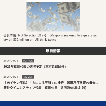
会員専用: ND Selection 第9号 Weapons makers, foreign states
lavish $32 million on US think tanks
最新情報
2026/06/23
TOPICS
2026年猿田代表の講演予定（東京近郊以外）
2026/06/24
MEDIA
【米イラン停戦】「力による平和」の挫折 国際秩序回復の機会に
新外交イニシアティブ代表 猿田佐世｜共同通信(26.6.20)