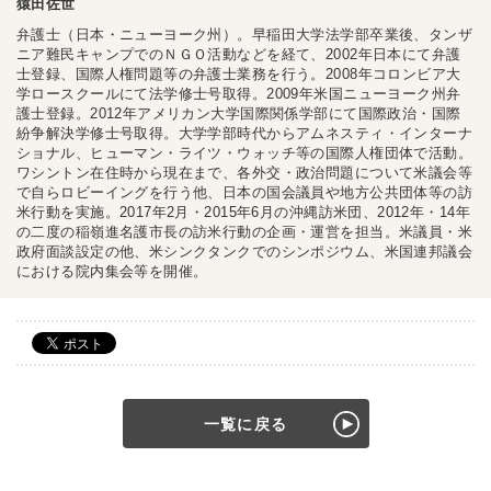
猿田佐世
弁護士（日本・ニューヨーク州）。早稲田大学法学部卒業後、タンザ
ニア難民キャンプでのＮＧＯ活動などを経て、2002年日本にて弁護
士登録、国際人権問題等の弁護士業務を行う。2008年コロンビア大
学ロースクールにて法学修士号取得。2009年米国ニューヨーク州弁
護士登録。2012年アメリカン大学国際関係学部にて国際政治・国際
紛争解決学修士号取得。大学学部時代からアムネスティ・インターナ
ショナル、ヒューマン・ライツ・ウォッチ等の国際人権団体で活動。
ワシントン在住時から現在まで、各外交・政治問題について米議会等
で自らロビーイングを行う他、日本の国会議員や地方公共団体等の訪
米行動を実施。2017年2月・2015年6月の沖縄訪米団、2012年・14年
の二度の稲嶺進名護市長の訪米行動の企画・運営を担当。米議員・米
政府面談設定の他、米シンクタンクでのシンポジウム、米国連邦議会
における院内集会等を開催。
一覧に戻る