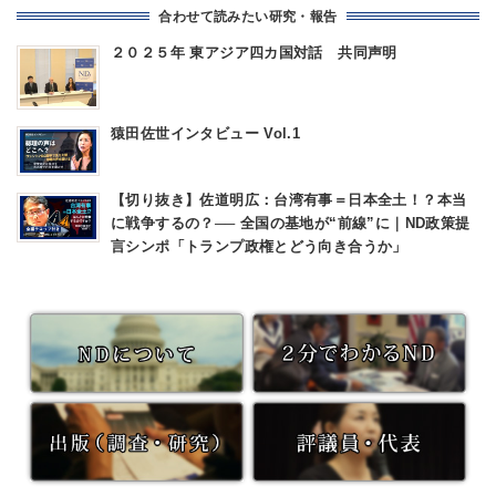
合わせて読みたい研究・報告
２０２５年 東アジア四カ国対話 共同声明
猿田佐世インタビュー Vol.1
【切り抜き】佐道明広：台湾有事＝日本全土！？本当
に戦争するの？── 全国の基地が“前線”に｜ND政策提
言シンポ「トランプ政権とどう向き合うか」