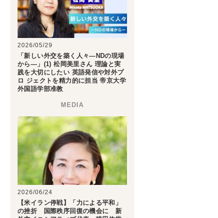
2026/05/29
「新しい外交を築く人々―NDの現場
から―」(1) 松岡美里さん 理論と実
践を大切にしたい 英語発信や対外プ
ロ ジェクトを精力的に担当 帝京大学
外国語学部准教
2026/06/24
【米イラン停戦】「力による平和」
の挫折 国際秩序回復の機会に 新