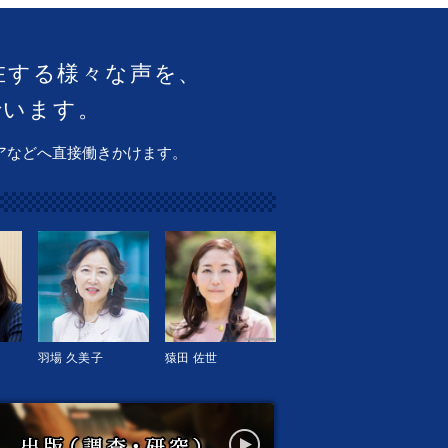
在する様々な声を、
でいます。
アなどへ直接働きかけます。
羽場 久美子
猿田 佐世