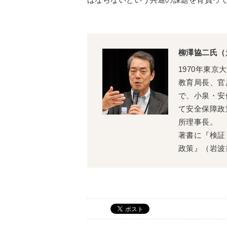
柳澤協二氏（
1970年東
教育局長、官房
で、小泉・安
て安全保障政
所理事長。
著書に『検証
政策』（岩波