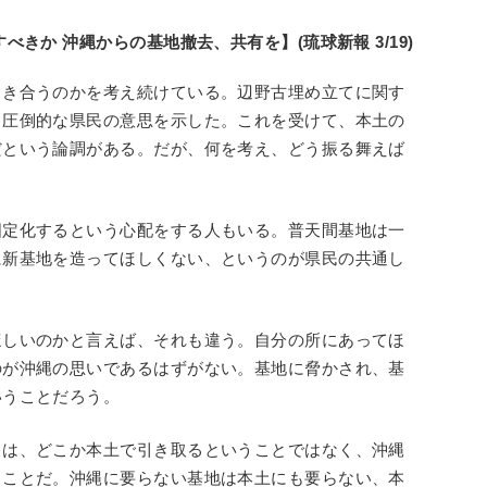
きか 沖縄からの基地撤去、共有を】(琉球新報 3/19)
向き合うのかを考え続けている。辺野古埋め立てに関す
る圧倒的な県民の意思を示した。これを受けて、本土の
だという論調がある。だが、何を考え、どう振る舞えば
固定化するという心配をする人もいる。普天間基地は一
に新基地を造ってほしくない、というのが県民の共通し
ほしいのかと言えば、それも違う。自分の所にあってほ
のが沖縄の思いであるはずがない。基地に脅かされ、基
いうことだろう。
とは、どこか本土で引き取るということではなく、沖縄
ることだ。沖縄に要らない基地は本土にも要らない、本