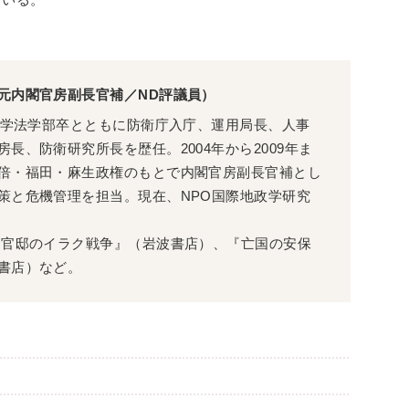
元内閣官房副長官補／ND評議員）
京大学法学部卒とともに防衛庁入庁、運用局長、人事
長、防衛研究所長を歴任。2004年から2009年ま
倍・福田・麻生政権のもとで内閣官房副長官補とし
策と危機管理を担当。現在、NPO国際地政学研究
 官邸のイラク戦争』（岩波書店）、『亡国の安保
書店）など。