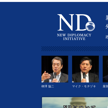
栁澤 協二
マイク・モチヅキ
屋良