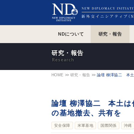
NDについて
研究・報告
研究・報告
HOME
研究・報告
論壇 柳澤協二 本
論壇 柳澤協二 本土は
の基地撤去、共有を
安全保障
米軍基地
国際関係
沖縄