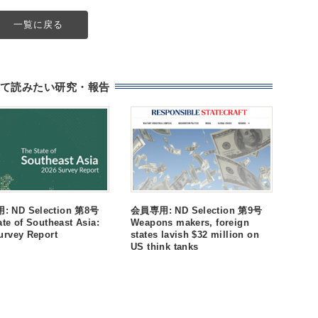
一覧に戻る
て読みたい研究・報告
 ND Selection 第8号
会員専用: ND Selection 第9号
ate of Southeast Asia:
Weapons makers, foreign
urvey Report
states lavish $32 million on
US think tanks