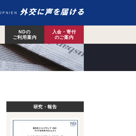
JPN
EN
NDの
入会・寄付
ご利用案内
のご案内
研究・報告