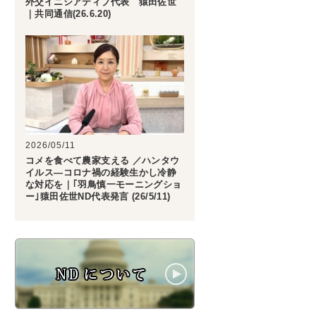
外交イニシアティブ代表 猿田佐世
｜共同通信(26.6.20)
2026/05/11
コメを食べて農家支える ／ハンタウ
イルス―コロナ禍の経験生かし冷静
な対応を｜｢羽鳥慎一モーニングショ
ー｣猿田佐世ND代表発言 (26/5/11)