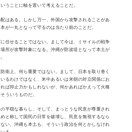
ということに軸を置いて考えることだ。
心配はある。しかし万一、外国から攻撃されることがあ
日本が一丸となって守るのは当たり前のことだ。
軍に任せることではない。まして今は、ミサイルの戦争
な場所が攻撃対象になる。沖縄が防波堤となって本土が
い。
、防衛上、何ら重要ではない。まして、日本を取り巻く
ているわけではなく、米中あるいは米朝の対立関係にお
ければ抑止力かもしれないが、何かあればかえって火種
来そういうものだ。
民の平穏な暮らし、そして、まっとうな民意が尊重され
ためと称して国民の日常を破壊し、民意を無視するなら
はない。沖縄も本土も、そういう政治を何とかしなけれ
ている。