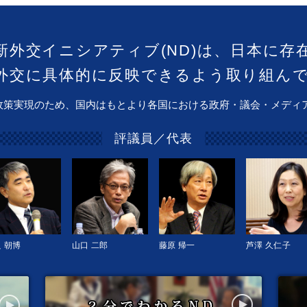
新外交イニシアティブ(ND)は、日本に存
外交に具体的に反映できるよう取り組ん
政策実現のため、国内はもとより各国における政府・議会・メディ
評議員／代表
 朝博
山口 二郎
藤原 帰一
芦澤 久仁子