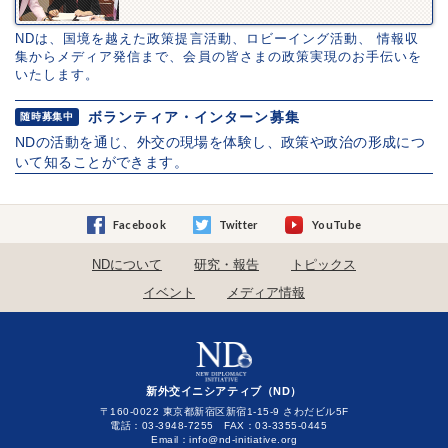
NDは、国境を越えた政策提言活動、ロビーイング活動、 情報収
集からメディア発信まで、会員の皆さまの政策実現のお手伝いを
いたします。
ボランティア・インターン募集
随時募集中
NDの活動を通じ、外交の現場を体験し、政策や政治の形成につ
いて知ることができます。
Facebook
Twitter
YouTube
NDについて
研究・報告
トピックス
イベント
メディア情報
新外交イニシアティブ（ND）
〒160-0022 東京都新宿区新宿1-15-9 さわだビル5F
電話：03-3948-7255 FAX：03-3355-0445
Email：