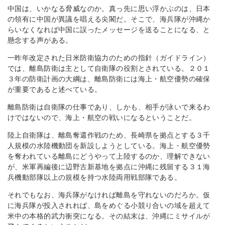
中国は、いかなる脅威なのか。真っ先に思い浮かぶのは、日本
の領有に中国が異議を唱える尖閣だ。そこで、海兵隊が沖縄か
らいなくなれば中国に誤ったメッセージを送ることになる、と
懸念する声がある。
一昨年改定された日米防衛協力のための指針（ガイドライン）
では、離島防衛は主として自衛隊の役割とされている。２０１
３年の防衛計画の大綱は、離島防衛には海上・航空優勢の確保
が重要であると述べている。
離島防衛は自衛隊の仕事であり、しかも、相手が泳いで来るわ
けではないので、海上・航空の戦いになるということだ。
陸上自衛隊は、離島奪還作戦のため、長崎県を拠点とする３千
人規模の水陸機動団を新設しようとしている。海上・航空優勢
を奪われている離島にどうやって上陸するのか、理解できない
が、米軍再編後に辺野古新基地を拠点に沖縄に残留する３１海
兵機動部隊以上の規模を持つ水陸両用戦部隊である。
それでもなお、海兵隊がなければ離島を守れないのだろか。仮
に海兵隊が投入されれば、島をめぐる小競り合いの域を超えて
米中の本格的武力衝突になる。その結末は、沖縄にミサイルが