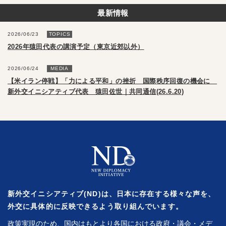
最新情報
2026/06/23
TOPICS
2026年猿田代表の講演予定（東京近郊以外）
2026/06/24
MEDIA
【米イラン停戦】「力による平和」の挫折 国際秩序回復の機会に
新外交イニシアティブ代表 猿田佐世｜共同通信(26.6.20)
新外交イニシアティブ(ND)は、日本に存在する様々な声を、
外交に具体的に反映できるよう取り組んでいます。
政策実現のため、国内はもとより各国における政府・議会・メデ