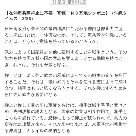
【在沖海兵隊抑止に不要 寄稿 ＮＤ基地シンポ上】（沖縄タ
イムス 2/26）
日米両政府が普天間の県内移設にこだわる理由は抑止力であ
る。抑止力とは、一体何なのか。そして、海兵隊が沖縄にいる
ことは、どういう意味を持っているのだろうか。
武力によって国家意志を他に強制することを戦争という。その
能力を持つ国が我が国の意志を変えようとする動機を持つと
き、我々は、それを脅威と呼ぶ。
抑止とは、より強い武力の示威によってその戦争の企てを抑圧
することだ。それは、強い武力とそれを使う意志によって成り
立つ。相手はもっと強くなろうとする。それを抑止するためさ
らに強い武力が必要になる。
抑止と称して目の前に軍隊をおけば、相手は戦争準備と受けと
め、先制攻撃の誘因となる。国家の対立は相互作用で、相手も
こちらを恐れている。恐怖によって抑止が破られれば、兵力の
所在地に攻撃が来る。それが米中であれば、米軍基地が密集す
る沖縄は、ミサイルの標的となる。