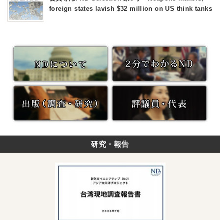
foreign states lavish $32 million on US think tanks
研究・報告