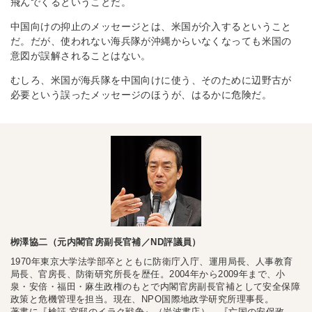
飛んでくるということだ。
中国向けの抑止のメッセージとは、米国が介入するということ
だ。だが、使われない海兵隊が沖縄からいなくなっても米国の
意図が誤解されることはない。
むしろ、米国が海兵隊を中国向けに使う、そのために辺野古が
必要という誤ったメッセージのほうが、はるかに危険だ。
栁澤協二（元内閣官房副長官補／ND評議員）
1970年東京大学法学部卒とともに防衛庁入庁、運用局長、人事教育
局長、官房長、防衛研究所長を歴任。2004年から2009年まで、小
泉・安倍・福田・麻生政権のもとで内閣官房副長官補として安全保障
政策と危機管理を担当。現在、NPO国際地政学研究所理事長。
著書に『検証 官邸のイラク戦争』（岩波書店）、『亡国の安保政