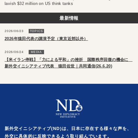
lavish $32 million on US think tanks
最新情報
2026/06/23
TOPICS
2026年猿田代表の講演予定（東京近郊以外）
2026/06/24
MEDIA
【米イラン停戦】「力による平和」の挫折 国際秩序回復の機会に
新外交イニシアティブ代表 猿田佐世｜共同通信(26.6.20)
新外交イニシアティブ(ND)は、日本に存在する様々な声を、
外交に具体的に反映できるよう取り組んでいます。