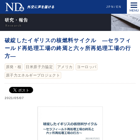
JPN
EN
研究・報告
破綻したイギリスの核燃料サイクル —セラフィ
ールド再処理工場の終焉と六ヶ所再処理工場の行
方―
原発・核
日米原子力協定
アメリカ
ヨーロッパ
原子力エネルギープロジェクト
2021/05/07