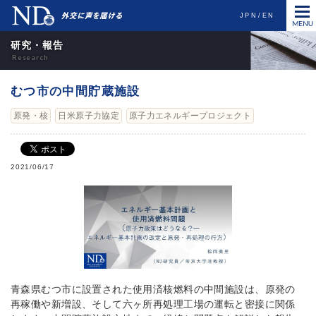
JPN
EN
研究・報告
むつ市の中間貯蔵施設
原発・核
日米原子力協定
原子力エネルギープロジェクト
2021/06/17
青森県むつ市に設置された使用済核燃料の中間施設は、原発の
再稼働や新増設、そして六ヶ所再処理工場の運転と密接に関係