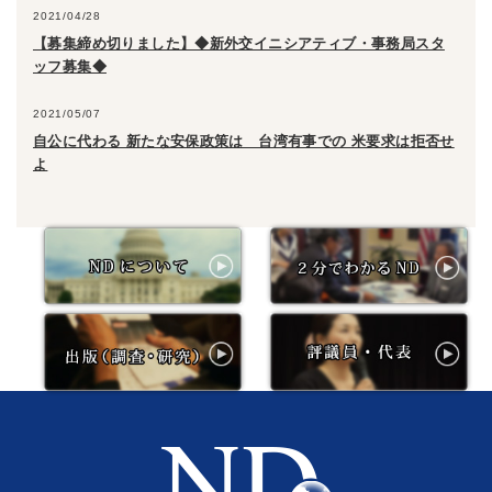
2021/04/28
【募集締め切りました】◆新外交イニシアティブ・事務局スタ
ッフ募集◆
2021/05/07
自公に代わる 新たな安保政策は 台湾有事での 米要求は拒否せ
よ