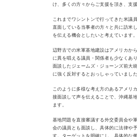
け、多くの方々からご支援を頂き、支
これまでワシントンで行ってきた米議
直面している当事者の方々と共に訪米
を伝える機会としたいと考えています
辺野古での米軍基地建設はアメリカか
に異を唱える議員・関係者も少なくあり
面談したジェームズ・ジョーンズ前大
に強く反対するとおっしゃっていまし
このように多様な考え方のあるアメリ
接面談して声を伝えることで、沖縄基
ます。
基地問題を直接審議する外交委員会や
会の議員とも面談し、具体的に法律や
す。ターゲットを明確にし、具体的な