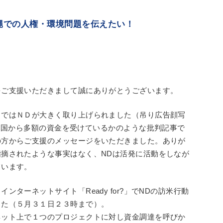
縄での人権・環境問題を伝えたい！
をご支援いただきまして誠にありがとうございます。
）ではＮＤが大きく取り上げられました（吊り広告顔写
Ew54 ）。中国から多額の資金を受けているかのような批判記事で
の方からご支援のメッセージをいただきました。ありが
摘されたような事実はなく、NDは活発に活動をしなが
ています。
ターネットサイト「Ready for?」でNDの訪米行動
した（５月３１日２３時まで）。
ネット上で１つのプロジェクトに対し資金調達を呼びか