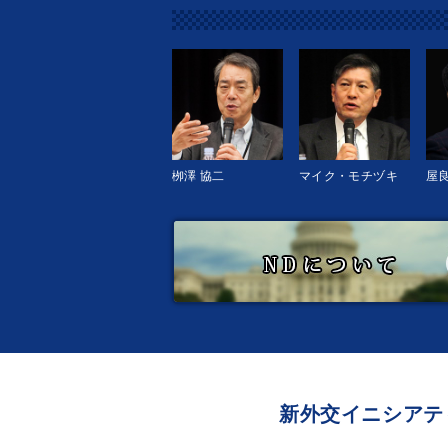
栁澤 協二
マイク・モチヅキ
屋良
新外交イニシアテ