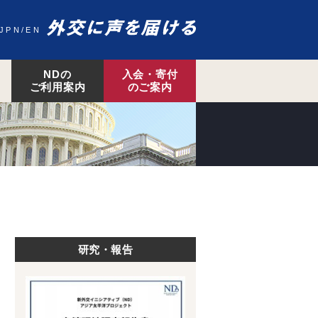
JPN
EN
NDの
入会・寄付
ご利用案内
のご案内
研究・報告