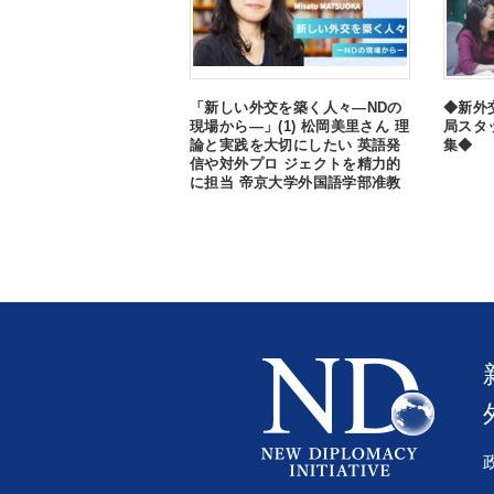
「新しい外交を築く人々―NDの
◆新外
現場から―」(1) 松岡美里さん 理
局スタ
論と実践を大切にしたい 英語発
集◆
信や対外プロ ジェクトを精力的
に担当 帝京大学外国語学部准教