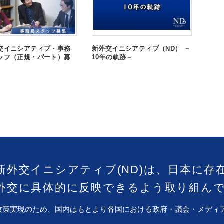
交イニシアティブ・事務
新外交イニシアティブ（ND） －
ッフ（正規・パート）募
10年の軌跡－
新外交イニシアティブ(ND)は、日本に存
外交に具体的に反映できるよう取り組ん
政策実現のため、国内はもとより各国における政府・議会・メディ