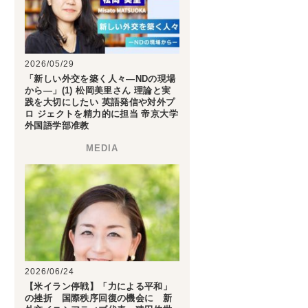
2026/05/29
「新しい外交を築く人々―NDの現場
から―」(1) 松岡美里さん 理論と実
践を大切にしたい 英語発信や対外プ
ロ ジェクトを精力的に担当 帝京大学
外国語学部准教
2026/06/24
【米イラン停戦】「力による平和」
の挫折 国際秩序回復の機会に 新