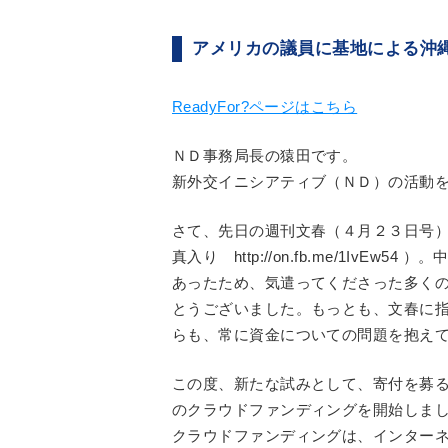
アメリカの議員に基地による沖
ReadyFor?ページはこちら
ＮＤ事務局長の猿田です。
新外交イニシアティブ（ＮＤ）の活動
さて、先日の週刊文春（４月２３日号
真入り http://on.fb.me/1Iv
あったため、気遣ってくださった多く
とうございました。もっとも、文春に指
らも、常に資金についての問題を抱え
この度、新たな試みとして、寄付を募るイン
のクラウドファンディングを開始しま
クラウドファンディングは、インター