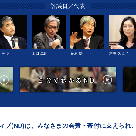
評議員／代表
 朝博
山口 二郎
藤原 帰一
芦澤 久仁子
ィブ(ND)は、みなさまの会費・寄付に支えられ