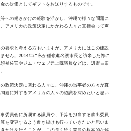
援金の対価としてギフトをお送りするものです。
員等への働きかけの経験を活かし、沖縄で様々な問題に
し、アメリカの政策決定にかかわる人々と直接会って声
。
らの要求と考える方もいますが、アメリカにはこの建設
ません。2014年に私が稲嶺進名護市長と訪米した際に
統領補佐官やジム・ウェブ元上院議員などは、辺野古案
た。
カの政策決定に関わる人々に、沖縄の当事者の方々が直
地問題に対するアメリカの人々の認識を深めたいと思い
軍事委員会に所属する議員や、予算を担当する歳出委員
予算を変更するよう働き掛けも行っていきたいと思いま
働きかけを行うことが、この長く続く問題の根本的な解