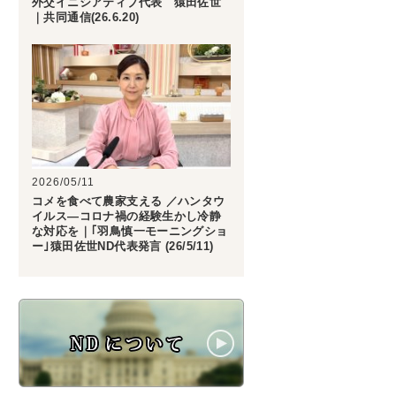
外交イニシアティブ代表 猿田佐世
｜共同通信(26.6.20)
2026/05/11
コメを食べて農家支える ／ハンタウ
イルス―コロナ禍の経験生かし冷静
な対応を｜｢羽鳥慎一モーニングショ
ー｣猿田佐世ND代表発言 (26/5/11)