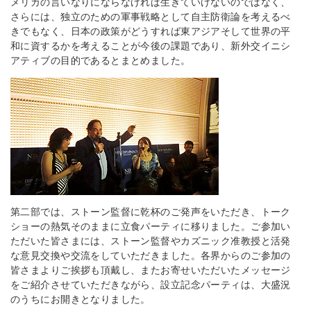
メリカの言いなりにならなければ生きていけないのではなく、
さらには、独立のための軍事戦略として自主防衛論を考えるべ
きでもなく、日本の政策がどうすれば東アジアそして世界の平
和に資するかを考えることが今後の課題であり、新外交イニシ
アティブの目的であるとまとめました。
第二部では、ストーン監督に乾杯のご発声をいただき、トーク
ショーの熱気そのままに立食パーティに移りました。ご参加い
ただいた皆さまには、ストーン監督やカズニック准教授と活発
な意見交換や交流をしていただきました。各界からのご参加の
皆さまよりご挨拶も頂戴し、またお寄せいただいたメッセージ
をご紹介させていただきながら、設立記念パーティは、大盛況
のうちにお開きとなりました。