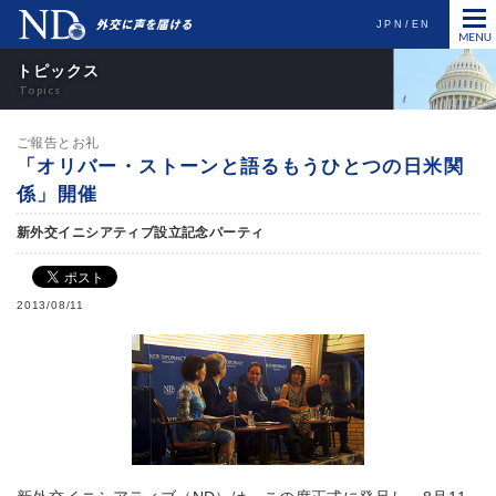
JPN
EN
トピックス
ご報告とお礼
「オリバー・ストーンと語るもうひとつの日米関
係」開催
新外交イニシアティブ設立記念パーティ
2013/08/11