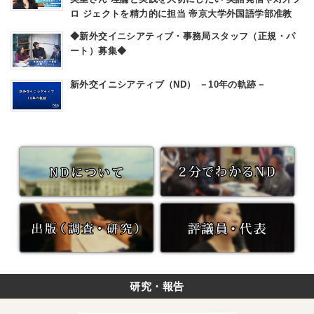
も
具
ロ ジェクトを精力的に担当 帝京大学外国語学部准教
せ
体
ず
策
◆新外交イニシアティブ・事務局スタッフ（正規・パ
へ
ート）募集◆
道
を
新外交イニシアティブ（ND） －10年の軌跡－
研究・報告