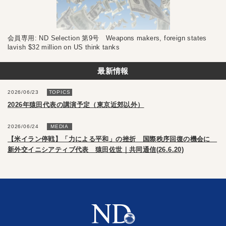
会員専用: ND Selection 第9号 Weapons makers, foreign states
lavish $32 million on US think tanks
最新情報
2026/06/23
TOPICS
2026年猿田代表の講演予定（東京近郊以外）
2026/06/24
MEDIA
【米イラン停戦】「力による平和」の挫折 国際秩序回復の機会に
新外交イニシアティブ代表 猿田佐世｜共同通信(26.6.20)