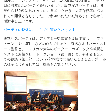
新外交イニシアティブ（ND）は、この度正式に発足し、8月11
日に設立記念パーティを行いました。設立記念パーティは、各
界から150名以上の 方々にご参加いただき、大変な熱気に包ま
れての開催となりました。ご参加いただいた皆さまには心から
感謝申し上げます。
パーティの映像はこちらでご覧いただけます
設立記念パーティは、アカデミー監督賞を２回受賞し、「プラ
トーン」や「JFK」などの作品で世界的に有名なオリバー・スト
ーン監督と、アメリカン大学のピーター・カズニック准教授を
ゲストにお招きし、トークショー（第一部）と、参加者も交え
ての歓談（第二部）という2部構成で開催いたしました。第一部
の様子につきましては、動画をご覧ください。