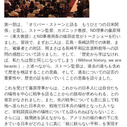
第一部は、「オリバー・ストーンと語る もうひとつの日米関
係」と題し、ストーン監督、カズニック教授、ND理事の藤原帰
一（東大教授）とND事務局長の猿田佐世がトークショーを行い
ました。冒頭で、まずお二人は、広島・長崎訪問での体験、ま
た、被爆者との対話、岡まさはる長崎平和記念資料館等への訪
問の感想について語りました。そして、「歴史から学ばなけれ
ば、私たちは獣と同じになってしまう（Without history, we are
beasts.）」と述べながら、ストーン監督は、過去の過ちも含め
て歴史を検証することの意義、そして、過去についての証言の
重要性や、歴史の証を紡いでいくことの意義を語りました。
これを受けて藤原理事からは、これからの日本人には自分たち
の犠牲を中心に戦争を語ることからの脱却が求められる、との
発言がなされました。また、先の戦争についても意に反して戦
地へ送られた日本兵や、戦地で日本兵の犠牲となった人々な
ど、非戦闘員以外の犠牲についても語られねばならないこと、
さらには、核廃絶を訴えながらも、アメリカの核の傘の下に生
きている日本がどのように真に「核に頼らない平和」を実現す