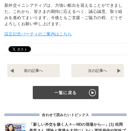
新外交イニシアティブは、力強い船出を迎えることができまし
た。これから、皆さまの期待に応えるべく、誠心誠意、取り組
みを進めてまいります。今後ともご支援・ご協力の程、どうぞ
よろしくお願い申し上げます。
設立記念パーティのご案内はこちら
領
原
土
発
領
と
海
核
―
兵
一覧に戻る
主
器
権
–
譲
危
ら
険
合わせて読みたいトピックス
ず
直
挑
視
「新しい外交を築く人々―NDの現場から―」(1) 松岡
発
し
美里さん 理論と実践を大切にしたい 英語発信や対外プ