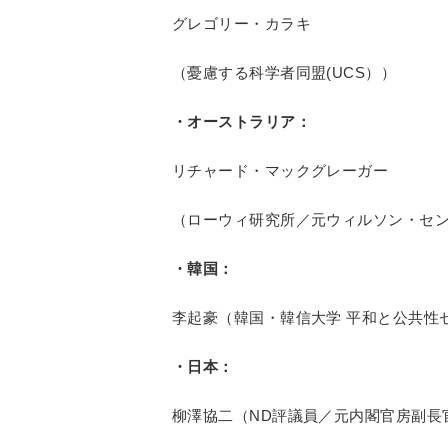
グレゴリー・カラキ
（憂慮する科学者同盟(UCS））
・オーストラリア：
リチャード・マックグレーガー
（ローウィ研究所／元ウィルソン・セ
・韓国：
李起豪（韓国・韓信大学 平和と公共性
・日本：
柳澤協二（ND評議員／元内閣官房副長