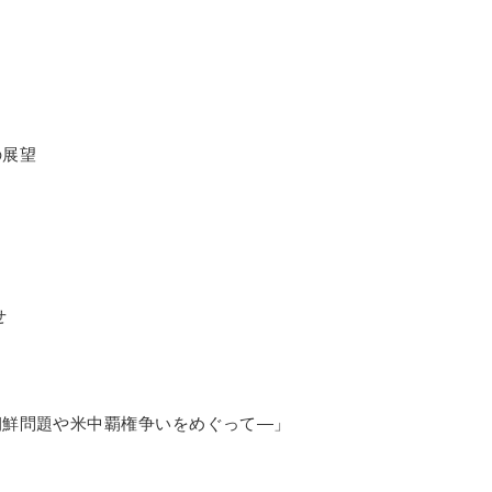
の展望
せ
朝鮮問題や米中覇権争いをめぐって―」