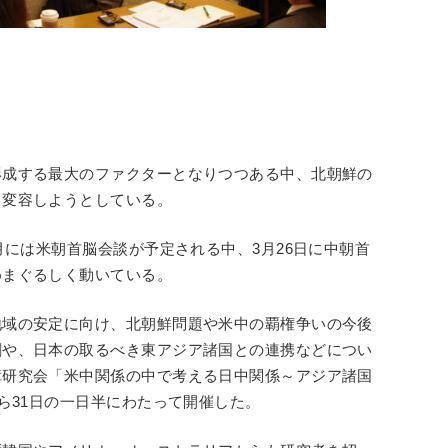
形成する最大のファクターとなりつつある中、北朝鮮の
く変容しようとしている。
月には米朝首脳会談が予定される中、3月26日に中朝首
めまぐるしく動いている。
地域の安定に向け、北朝鮮問題や米中の覇権争いの今後
割や、日本の取るべき東アジア諸国との連携などについ
障研究会「米中関係の中で考える日中関係～アジア諸国
ら31日の一日半にわたって開催した。