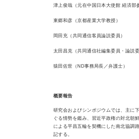
津上俊哉（元在中国日本大使館 経済部
東郷和彦（京都産業大学教授）
岡田充（共同通信客員論説委員）
太田昌克（共同通信社編集委員・論説
猿田佐世（ND事務局長／弁護士）
概要報告
研究会およびシンポジウムでは、主に
ぐる情勢を鑑み、習近平政権の対北朝
による平昌五輪を契機にした南北協調
記する。