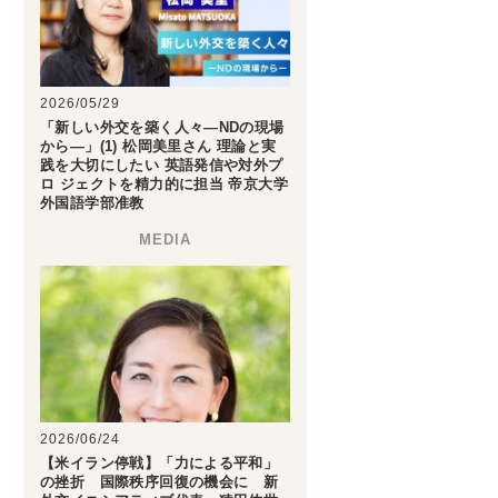
2026/05/29
「新しい外交を築く人々―NDの現場
から―」(1) 松岡美里さん 理論と実
践を大切にしたい 英語発信や対外プ
ロ ジェクトを精力的に担当 帝京大学
外国語学部准教
2026/06/24
【米イラン停戦】「力による平和」
の挫折 国際秩序回復の機会に 新