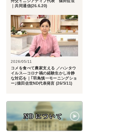
外交イニシアティブ代表 猿田佐世
｜共同通信(26.6.20)
2026/05/11
コメを食べて農家支える ／ハンタウ
イルス―コロナ禍の経験生かし冷静
な対応を｜｢羽鳥慎一モーニングショ
ー｣猿田佐世ND代表発言 (26/5/11)