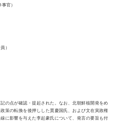
参事官）
委員）
下記の点が確認・提起された。なお、北朝鮮核開発をめ
鮮政策の転換を後押しした賈慶国氏、および文在寅政権
路線に影響を与えた李起豪氏について、発言の要旨も付