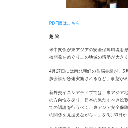
PDF版はこちら
趣 旨
米中関係が東アジアの安全保障環境を
核開発をめぐりこの地域の情勢が大き
4月27日には南北朝鮮の首脳会談が、5
脳会談が急遽実施されるなど、事態が
新外交イニシアティブでは、東アジア
の方向性を探り、日本の果たすべき役
ての議論を行うべく、東アジア安全保
の関係を見据えながら～」を3月30日か