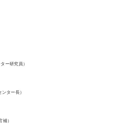
ンター研究員）
センター長）
官補）