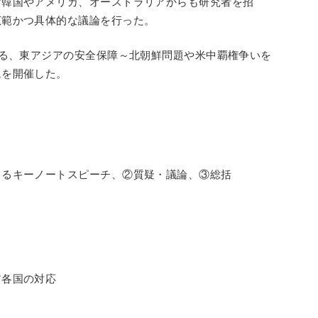
ず韓国やアメリカ、オーストラリアからも研究者を招
広範かつ具体的な議論を行った。
なる、東アジアの安全保障～北朝鮮問題や米中覇権争いを
ムを開催した。
よるキーノートスピーチ、②質疑・議論、③総括
ア各国の対応