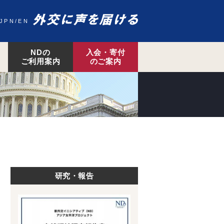
JPN
EN
NDの
入会・寄付
ご利用案内
のご案内
研究・報告