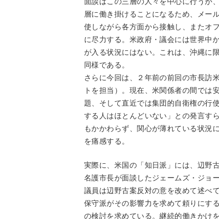
面談はこの三層の人々を中心に行うが
層に働き掛けることになるため、メー
使しながら各方面から接触し、またオ
に尽力する。米政府・議会には世界中
が入る状況にはない。これは、沖縄に
同様である。
さらに今回は、２年前の前回の市長訪
トを担当）。現在、米関係者の間では
題、そして直近では集団的自衛権の行
する人はほとんどいない」との発言す
もかかわらず、関心が薄れている状況
を痛感する。
実際に、米国の「知日派」には、辺野
名護市長が面談したジェームズ・ジョ
議員は辺野古案反対の意を改めて述べ
保守派がその影響力を求めて頼りにす
の検討を求めている。継続的働きかけ