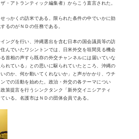
（ザ・アトランティック編集者）からこう直言された。
、せっかくの訪米である。限られた条件の中でいかに効
践するのがＮＤの任務である。
ーイングを行い、沖縄選出を含む日本の国会議員等の訪
で住んでいたワシントンでは、日米外交を垣間見る機会
める首相の声すら既存の外交チャンネルには届いていな
限られている」との思いに駆られていたところ、沖縄の
ないのか、何か動いてくれないか」と声がかかり、ウチ
トンでの活動を始めた。政治・外交の各テーマについ
、政策提言を行うシンクタンク「新外交イニシアティ
っている。名護市はＮＤの団体会員である。