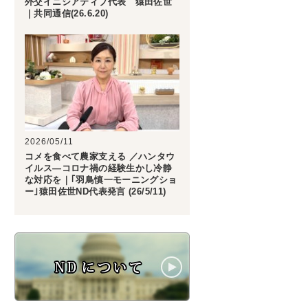
外交イニシアティブ代表 猿田佐世
｜共同通信(26.6.20)
2026/05/11
コメを食べて農家支える ／ハンタウ
イルス―コロナ禍の経験生かし冷静
な対応を｜｢羽鳥慎一モーニングショ
ー｣猿田佐世ND代表発言 (26/5/11)