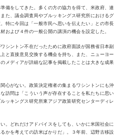
い準備をしてきた。多くの方の協力を得て、米政府、連
、また、議会調査局やブルッキングス研究所におけるグ
定。特に今回は「一般市民へ思いを伝えたい」との市長
取材および４件の一般公開の講演の機会を設定した。
がワシントン不在だったために政府面談が国務省日本副
以上と直接意見交換する機会を持ち、また、ニューヨー
くのメディアが詳細な記事を掲載したことは大きな成果
に関心がない。政策決定権者の集まるワシントンにも沖
うな訪問は「こういう声が存在することを私たちに思い
ブルッキングス研究所東アジア政策研究センターディレ
ない。どれだけアドバイスをしても、いかに米国社会に
れるかを考えての訪米ばかりだ」。３年前、辺野古移設