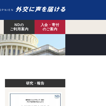
JPN
EN
NDの
入会・寄付
ご利用案内
のご案内
研究・報告