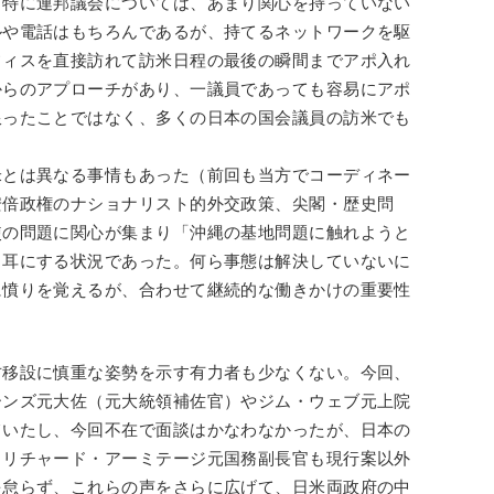
、特に連邦議会については、あまり関心を持っていない
ルや電話はもちろんであるが、持てるネットワークを駆
フィスを直接訪れて訪米日程の最後の瞬間までアポ入れ
からのアプローチがあり、一議員であっても容易にアポ
限ったことではなく、多くの日本の国会議員の訪米でも
米とは異なる事情もあった（前回も当方でコーディネー
安倍政権のナショナリスト的外交政策、尖閣・歴史問
使の問題に関心が集まり「沖縄の基地問題に触れようと
ら耳にする状況であった。何ら事態は解決していないに
に憤りを覚えるが、合わせて継続的な働きかけの重要性
古移設に慎重な姿勢を示す有力者も少なくない。今回、
ーンズ元大佐（元大統領補佐官）やジム・ウェブ元上院
ていたし、今回不在で面談はかなわなかったが、日本の
るリチャード・アーミテージ元国務副長官も現行案以外
を怠らず、これらの声をさらに広げて、日米両政府の中