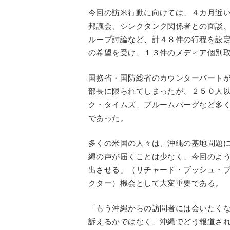
今回の訪米行動に向けては、４カ月近
邦議会、シンクタンク関係者との面談
ループ討論など、計４８件の行程を設
の希望を受け、１３件のメディア個別
国務省・国防総省のカウンターパート
部長に限られてしまったが、２５０人
ク・タイムズ、ブルームバーグなど多
であった。
多くの米国の人々は、沖縄の基地問題
縄の声が届くことは少なく、今回のよ
出させる」（リチャード・ブッシュ・
クター）機会として大変重要である。
「もう沖縄からの訪問者には会いたく
訴えるかではなく、沖縄でどう報道さ