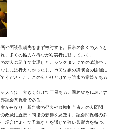
企画や面談依頼先をまず検討する。日米の多くの人々と
まれ、多くの協力を得ながら実行に移していく。
くの友人の紹介で実現した。シンクタンクでの講演やラ
力なしには行えなかったし、市民対象の講演会の開催に
げてくださった。この広がりだけでも訪米の意義がある
うる人々は、大きく分けて三層ある。国務省を代表とす
連邦議会関係者である。
門家からなり、報告書の発表や政権担当者との人間関
府の政策に直接・間接の影響を及ぼす。議会関係者の多
が、場合によって予算などを通じて強い影響力を持つ。