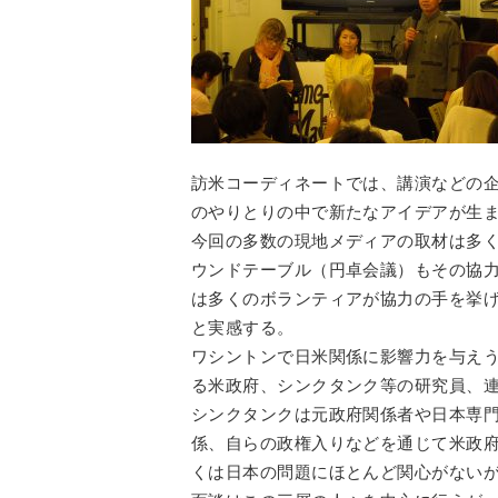
訪米コーディネートでは、講演などの
のやりとりの中で新たなアイデアが生
今回の多数の現地メディアの取材は多
ウンドテーブル（円卓会議）もその協
は多くのボランティアが協力の手を挙
と実感する。
ワシントンで日米関係に影響力を与え
る米政府、シンクタンク等の研究員、
シンクタンクは元政府関係者や日本専
係、自らの政権入りなどを通じて米政
くは日本の問題にほとんど関心がない