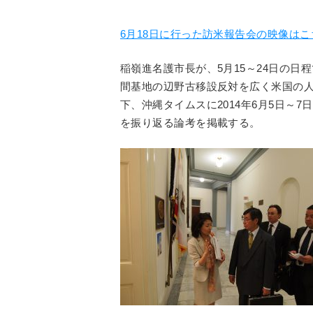
6月18日に行った訪米報告会の映像は
稲嶺進名護市長が、5月15～24日の
間基地の辺野古移設反対を広く米国の人
下、沖縄タイムスに2014年6月5日～
を振り返る論考を掲載する。