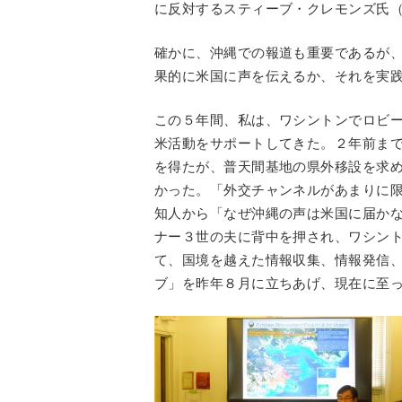
に反対するスティーブ・クレモンズ氏
確かに、沖縄での報道も重要であるが
果的に米国に声を伝えるか、それを実
この５年間、私は、ワシントンでロビ
米活動をサポートしてきた。２年前ま
を得たが、普天間基地の県外移設を求
かった。「外交チャンネルがあまりに
知人から「なぜ沖縄の声は米国に届か
ナー３世の夫に背中を押され、ワシン
て、国境を越えた情報収集、情報発信
ブ」を昨年８月に立ちあげ、現在に至