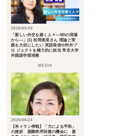
2026/05/29
「新しい外交を築く人々―NDの現場
から―」(1) 松岡美里さん 理論と実
践を大切にしたい 英語発信や対外プ
ロ ジェクトを精力的に担当 帝京大学
外国語学部准教
2026/06/24
【米イラン停戦】「力による平和」
の挫折 国際秩序回復の機会に 新