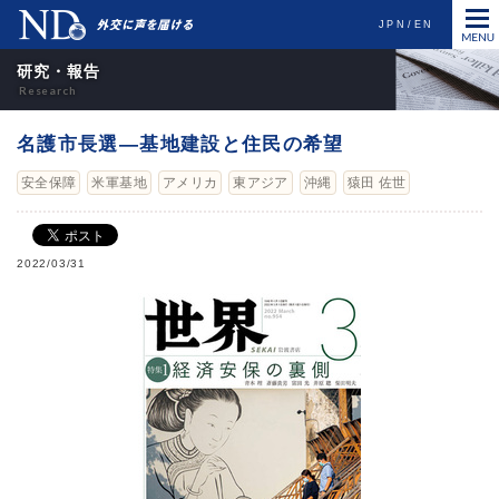
JPN
EN
研究・報告
名護市長選―基地建設と住民の希望
安全保障
米軍基地
アメリカ
東アジア
沖縄
猿田 佐世
2022/03/31