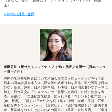
（さるた・さよ 新外交イニシアティブ（ＮＤ）代表・弁護
士）
2022年3月号_世界
猿田佐世（新外交イニシアティブ（ND）代表／弁護士（日本・ニュ
ーヨーク州））
沖縄の米軍基地問題について米議会等で自らロビーイングを行う他、
日本の国会議員や地方公共団体等の訪米行動を実施。研究課題は日本
外交。基地、原発、日米安保体制、TPP等、日米間の各外交テーマに
加え、日米外交の「システム」や「意思決定過程」に特に焦点を当て
る。著書に、『自発的対米従属 知られざる「ワシントン拡声器」』
(角川新書)、『新しい日米外交を切り拓く 沖縄・安保・原発・TPP、
多様な声をワシントンへ』（集英社）、『辺野古問題をどう解決する
か－新基地をつくらせないための提言』（共著、岩波書店）、『虚像