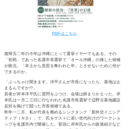
PDFはこちら
復帰五〇年の今年は沖縄にとって選挙イヤーでもある。その
「初戦」であった名護市長選挙で「オール沖縄」の推した候補
が敗北。「本土から意思を奪われた年」とさせないために何が
できるのか。
「ぶっちゃけ聞きます。洋平さんが市長になったら、基地は止
まるんですか!?」
若者が岸本洋平氏に質問をぶつけ、会場は静まりかえった。岸
本氏は一月二三日に行なわれた名護市長選挙で辺野古基地建設
反対を掲げて闘った市長候補である。
昨年一二月、私が代表を務めるシンクタンク「新外交イニシア
ティブ（ＮＤ）」で、氏をゲストに若い世代向けのワークショ
ップを名護市内で開催した。冒頭に岸本氏からの政策紹介など