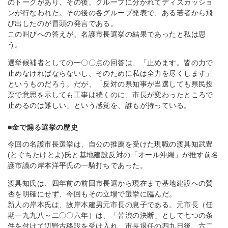
のトークがあり、その後、グループに分かれてディスカッショ
ンが行なわれた。その後の各グループ発表で、ある若者から飛
び出したのが冒頭の発言である。
この叫びへの答えが、名護市長選挙の結果であったと私は思
う。
選挙候補者としての一〇〇点の回答は、「止めます。皆の力で
止めなければならないし、そのために私は全力を尽くします」
というものだろう。だが、「反対の県知事が当選しても県民投
票で意思を示しても工事は続くのに、市長が変わったところで
止めるのは難しい」という感覚を、誰もが持っている。
■金で煽る選挙の歴史
今回の名護市長選挙は、自公の推薦を受けた現職の渡具知武豊
(とぐちたけとよ)氏と基地建設反対の「オール沖縄」が推す前名
護市議の岸本洋平氏の一騎打ちであった。
渡具知氏は、四年前の前回市長選から現在まで基地建設への賛
否を明確にせず、今回もその立場で選挙に臨んだ。
新人の岸本氏は、故岸本建男元市長の息子である。元市長（任
期一九九八～二〇〇六年）は、「苦渋の決断」として七つの条
件を付けて辺野古移設を受け入れ、市長退任の四九日後、六二