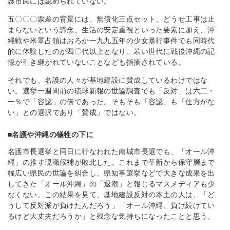
護市民には認められていない。
五〇〇〇票差の背景には、無償化三点セット、どうせ工事は止
まらないという諦念、生活の安定重視といった要素に加え、沖
縄戦や米軍占領はおろか一九九五年の少女暴行事件でも同時代
的に体験したのが四〇代以上となり、若い世代に戦後沖縄の記
憶が引き継がれていないことなども指摘されている。
それでも、名護の人々が基地建設に賛成しているわけではな
い。選挙一週間前の琉球新報の世論調査でも「反対」は六二・
一％で「容認」の倍であった。そもそも「容認」も「仕方がな
い」との選択であり「賛成」ではない。
■名護や沖縄の犠牲の下に
名護市長選挙と同日に行なわれた南城市長選でも、「オール沖
縄」の推す現職候補が敗北した。これまで革新から保守層まで
幅広い県民の世論を糾合し、県知事選挙などで大きな成果を出
してきた「オール沖縄」の「退潮」と報じるマスメディアも少
なくない。この結果を見て、基地建設反対の本土の人は、「ど
うして反対派が負けたんだろう」「オール沖縄、負け続けてい
るけど大丈夫だろうか」と残念な気持ちになったことと思う。