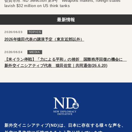
会員専用: ND Selection 第9号 Weapons makers, foreign states
lavish $32 million on US think tanks
最新情報
2026/06/23
TOPICS
2026年猿田代表の講演予定（東京近郊以外）
2026/06/24
MEDIA
【米イラン停戦】「力による平和」の挫折 国際秩序回復の機会に
新外交イニシアティブ代表 猿田佐世｜共同通信(26.6.20)
新外交イニシアティブ(ND)は、日本に存在する様々な声を、