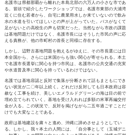
名護市は県都那覇から離れた本島北部の六万人の小さな市であ
る。冒頭で紹介したワークショップでは、名護市東部の大浦湾
近くに住む若者から、自宅に農業用水しか来ていないので飲み
水の水道を引いてほしいとの声が上がっていた。バスがなくて
足がないとの高校生の声も切実だった。当然ながら市政の課題
は基地問題だけではなく、名護市長にはそうした市民の声に応
える責務が、他の市町村の首長と同様に存在する。
しかし、辺野古基地問題を抱えるがゆえに、その市長選には日
本全国から、さらには米国からも強い関心が寄せられる。本土
で名護市長選挙に関心を持つ市民は、名護市の公共交通の充実
や水道普及率に関心を持っているわけではない。
名護では基地容認と反対で集落が分断されて話もまともにでき
ない状況が二〇年以上続く。どれだけ反対しても日本政府は容
赦なく工事を続け、美しいエメラルドグリーンの海は目の前で
埋め立てられていく。基地を受け入れれば多額の米軍再編交付
金が入る。この状況で、反対を掲げながら二五年過ごすことだ
けでも大変なことである。
政府は基地建設を粛々と進め、沖縄に諦めさせようとしてい
る。しかし、我々本土の人間には、「自分事として（玉城デニ