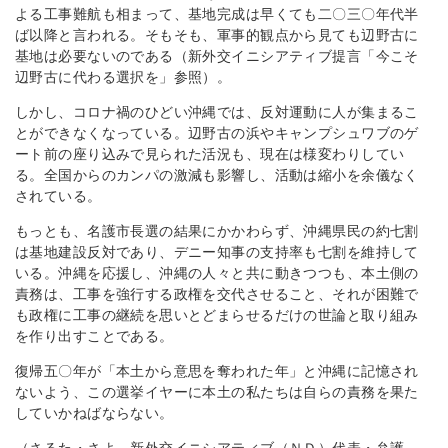
よる工事難航も相まって、基地完成は早くても二〇三〇年代半
ば以降と言われる。そもそも、軍事的観点から見ても辺野古に
基地は必要ないのである（新外交イニシアティブ提言「今こそ
辺野古に代わる選択を」参照）。
しかし、コロナ禍のひどい沖縄では、反対運動に人が集まるこ
とができなくなっている。辺野古の浜やキャンプシュワブのゲ
ート前の座り込みで見られた活況も、現在は様変わりしてい
る。全国からのカンパの激減も影響し、活動は縮小を余儀なく
されている。
もっとも、名護市長選の結果にかかわらず、沖縄県民の約七割
は基地建設反対であり、デニー知事の支持率も七割を維持して
いる。沖縄を応援し、沖縄の人々と共に動きつつも、本土側の
責務は、工事を強行する政権を交代させること、それが困難で
も政権に工事の継続を思いとどまらせるだけの世論と取り組み
を作り出すことである。
復帰五〇年が「本土から意思を奪われた年」と沖縄に記憶され
ないよう、この選挙イヤーに本土の私たちは自らの責務を果た
していかねばならない。