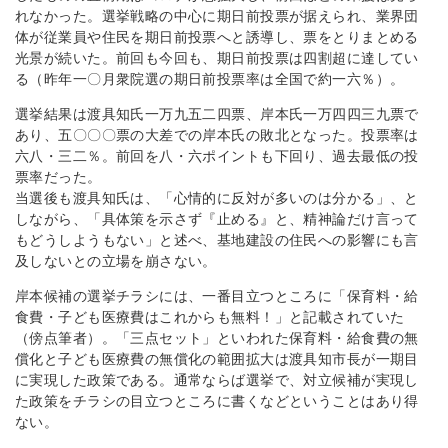
れなかった。選挙戦略の中心に期日前投票が据えられ、業界団
体が従業員や住民を期日前投票へと誘導し、票をとりまとめる
光景が続いた。前回も今回も、期日前投票は四割超に達してい
る（昨年一〇月衆院選の期日前投票率は全国で約一六％）。
選挙結果は渡具知氏一万九五二四票、岸本氏一万四四三九票で
あり、五〇〇〇票の大差での岸本氏の敗北となった。投票率は
六八・三二％。前回を八・六ポイントも下回り、過去最低の投
票率だった。
当選後も渡具知氏は、「心情的に反対が多いのは分かる」、と
しながら、「具体策を示さず『止める』と、精神論だけ言って
もどうしようもない」と述べ、基地建設の住民への影響にも言
及しないとの立場を崩さない。
岸本候補の選挙チラシには、一番目立つところに「保育料・給
食費・子ども医療費はこれからも無料！」と記載されていた
（傍点筆者）。「三点セット」といわれた保育料・給食費の無
償化と子ども医療費の無償化の範囲拡大は渡具知市長が一期目
に実現した政策である。通常ならば選挙で、対立候補が実現し
た政策をチラシの目立つところに書くなどということはあり得
ない。