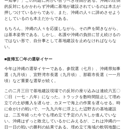
ー知事）」この問題に向かい合うべき理由がある。沖縄の圧倒
的反対にもかかわらず沖縄に基地が建設されているのは本土が
押しつけているからであり、また、沖縄の人々に諦めさせよう
としているのも本土だからである。
もちろん、沖縄の人々を応援しながら、その声を聞きながら、
は基本姿勢である。しかし、名護や沖縄の負担に甘え続けるの
ではない形で、自分事として基地建設を止めなければならな
い。
■復帰五〇年の選挙イヤー
今年は沖縄の選挙イヤーである。参院選（七月）、沖縄県知事
選（九月頃）、宜野湾市長選（九月頃）、那覇市長選（一一月
頃）など重要な選挙が続く。
この二月三日で基地建設現場での反対の座り込みは連続六五〇
〇日（一七・八年）になった。トラックを数時間阻止して埋め
立ての土砂搬入を遅らせ、カヌーで海上の作業を遅らせる。時
に命がけの戦いで、一九九六年に浮上した辺野古の基地建設
は、二五年経った今でも埋め立て予定の八％しか進んでいな
い。沖縄はずっと敗北しているかにみえるが、これは沖縄の一
日一日の戦いの勝利の結果である。埋め立て海域の軟弱地盤に