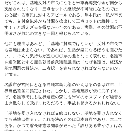
だがこれは、基地反対の市長になると米軍再編交付金が国から
支給されなくなり、三点セットの継続が不可能になるのでは、
と心配する市民に対するアピールである。岸本氏は「私が市長
でも、交付金以外から財源を捻出して三点セットは維持しま
す！」と訴えざるを得なかったのである。実際、その財源の不
明確さが敗北の大きな一因と報じられている。
他にも理由はあれど、「基地に賛成ではないが、反対の市長で
も基地は止まらない。であれば、生活が楽になるほうを選びた
い」。そんな気持ちが五〇〇〇票の差となって表れた。名護市
を選挙区とする屋良朝博前衆議院議員は「なぜ名護は、経済か
基地問題の解決か、二者択一を迫られなければならないのか」
と憤る。
名護市が玄関口となる沖縄本島北部のやんばるの森は昨年、世
界自然遺産に指定された。しかし、基地建設が仮に完了すれ
ば、名護市街にも世界遺産の森にも米軍のオスプレイが騒音を
まき散らして飛びまわるだろう。事故も起きるかもしれない。
「基地を受け入れなければ支給はしない。基地を受け入れなく
ても基地は作る」。これを決めたのは日本政府であり、本土で
ある。かつて翁長雄志県知事が述べた「誇りある豊かさ」は名