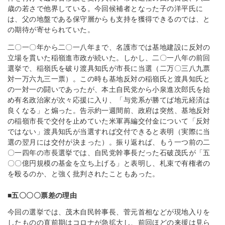
歳の若さで他界している。今回候補者となった子の洋平氏に
は、父の地盤である保守層からも支持を獲得できるのでは、と
の期待が寄せられていた。
二〇一〇年から二〇一八年まで、名護市では基地建設に反対の
立場を貫いた稲嶺進市政が続いた。しかし、二〇一八年の前回
選挙で、稲嶺氏を破り渡具知氏が市長に当選（二万〇三八九票
対一万六九三一票）。この時も基地反対の稲嶺氏と渡具知氏と
の一対一の闘いであったが、本土自民党から小泉進次郎氏を始
め有名政治家が次々応援に入り、「与党系が勝てば地元経済は
良くなる」と煽った。告示約一週間前、政府は突然、基地反対
の稲嶺市長で交付を止めていた米軍再編交付金について「反対
ではない」渡具知氏が当選すれば交付できると表明（実際に当
選の翌月には交付が決まった）。振り返れば、もう一つ前の二
〇一四年の市長選挙では、自民党幹事長だった石破茂氏が「五
〇〇億円規模の基金を立ち上げる」と表明し、札束で有権者の
を殴るのか、と強く批判されたこともあった。
■五〇〇〇票差の理由
今回の選挙では、茂木自民幹事長、菅元首相などが現地入りを
したものの直前期はコロナが急拡大し、前回ほどの来援は見ら