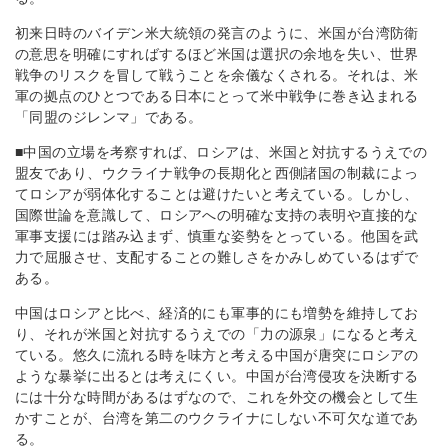
初来日時のバイデン米大統領の発言のように、米国が台湾防衛
の意思を明確にすればするほど米国は選択の余地を失い、世界
戦争のリスクを冒して戦うことを余儀なくされる。それは、米
軍の拠点のひとつである日本にとって米中戦争に巻き込まれる
「同盟のジレンマ」である。
■中国の立場を考察すれば、ロシアは、米国と対抗するうえでの
盟友であり、ウクライナ戦争の長期化と西側諸国の制裁によっ
てロシアが弱体化することは避けたいと考えている。しかし、
国際世論を意識して、ロシアへの明確な支持の表明や直接的な
軍事支援には踏み込まず、慎重な姿勢をとっている。他国を武
力で屈服させ、支配することの難しさをかみしめているはずで
ある。
中国はロシアと比べ、経済的にも軍事的にも増勢を維持してお
り、それが米国と対抗するうえでの「力の源泉」になると考え
ている。悠久に流れる時を味方と考える中国が唐突にロシアの
ような暴挙に出るとは考えにくい。中国が台湾侵攻を決断する
には十分な時間があるはずなので、これを外交の機会として生
かすことが、台湾を第二のウクライナにしない不可欠な道であ
る。