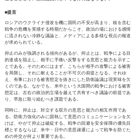
■提言
ロシアのウクライナ侵攻を機に国民の不安が高まり、核を含む
戦争の危機を実感する時期だからこそ、政治の場における感情
に流されない冷静な議論と、メディアによる多様な視点の報道
が求められている。
抑止のみが強調される傾向があるが、抑止とは、戦争による目
的達成を阻止し、相手に手痛い反撃をする意思と能力を示すこ
とである。そのためにはまず、こちらが相手の攻撃による被害
を局限し、それに耐えることが不可欠の前提となる。それゆ
え、有事における被害想定を抜きにした防衛論議は現実味を欠
くのである。なかでも、米中という大国間の戦争における被害
想定は、左右の政治的立場を越えて共有すべき議論の前提であ
り、早急に取り組むべき課題である。
同時に、抑止は、対立する双方の意思と能力の相互作用であ
る。防衛力強化のみに固執して意思のコミュニケーションを欠
けば、やがて抑止は破綻する。戦争の回避を安全保障の優先目
標とするならば、米中・日中の意思疎通によって戦争を防ぐた
めの外交が何より重要である。