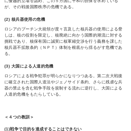
に優越的立場を認め、この５カ国に平和の担保を求めている
が、その戦後国際秩序の危機である。
(2) 核兵器使用の危機
ロシアのプーチン大統領が度々言及した核兵器の使用による脅
しは、核の役割を限定し、核廃絶に向かう国際的潮流に対する
挑戦であり、核保有国に誠実に核軍縮交渉を行う義務を課した
核兵器不拡散条約（ＮＰＴ）体制を根底から揺るがす危機であ
る。
(3) 大国による人道的危機
ロシアによる戦争犯罪が明らかになりつつある。第二次大戦後
に確立された国際人道法やジェノサイド条約、さらに残虐な兵
器の禁止を含む戦争手段を規制する流れに逆行し、大国による
人道的危機をもたらしている。
＜４つの教訓＞
(1)戦争で目的を達成することはできない