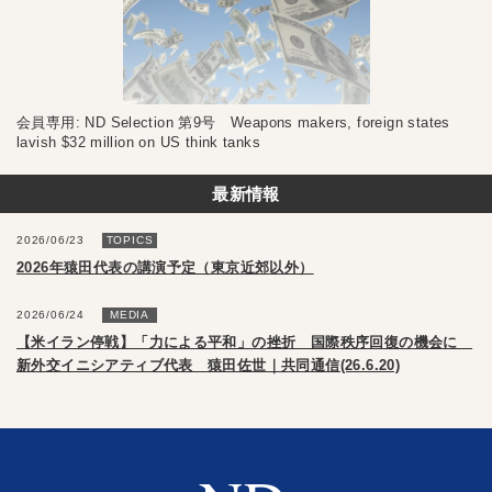
会員専用: ND Selection 第9号 Weapons makers, foreign states
lavish $32 million on US think tanks
最新情報
2026/06/23
TOPICS
2026年猿田代表の講演予定（東京近郊以外）
2026/06/24
MEDIA
【米イラン停戦】「力による平和」の挫折 国際秩序回復の機会に
新外交イニシアティブ代表 猿田佐世｜共同通信(26.6.20)