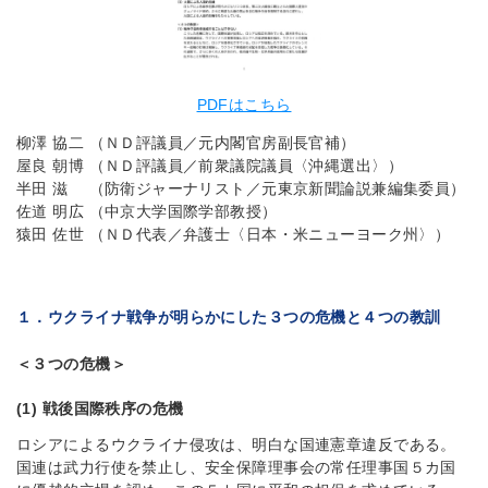
PDFはこちら
柳澤 協二 （ＮＤ評議員／元内閣官房副長官補）
屋良 朝博 （ＮＤ評議員／前衆議院議員〈沖縄選出〉）
半田 滋 （防衛ジャーナリスト／元東京新聞論説兼編集委員）
佐道 明広 （中京大学国際学部教授）
猿田 佐世 （ＮＤ代表／弁護士〈日本・米ニューヨーク州〉）
１．ウクライナ戦争が明らかにした３つの危機と４つの教訓
＜３つの危機＞
(1) 戦後国際秩序の危機
ロシアによるウクライナ侵攻は、明白な国連憲章違反である。
国連は武力行使を禁止し、安全保障理事会の常任理事国５カ国