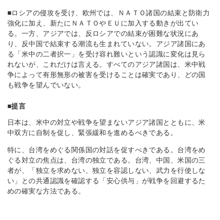
■ロシアの侵攻を受け、欧州では、ＮＡＴＯ諸国の結束と防衛力
強化に加え、新たにＮＡＴＯやＥＵに加入する動きが出てい
る。一方、アジアでは、反ロシアでの結束が困難な状況にあ
り、反中国で結束する潮流も生まれていない。アジア諸国にあ
る「米中の二者択一」を受け容れ難いという認識に変化は見ら
れないが、これだけは言える。すべてのアジア諸国は、米中戦
争によって有形無形の被害を受けることは確実であり、どの国
も戦争を望んでいない。
■提言
日本は、米中の対立や戦争を望まないアジア諸国とともに、米
中双方に自制を促し、緊張緩和を進めるべきである。
特に、台湾をめぐる関係国の対話を促すべきである。台湾をめ
ぐる対立の焦点は、台湾の独立である。台湾、中国、米国の三
者が、「独立を求めない、独立を容認しない、武力を行使しな
い」との共通認識を確認する「安心供与」が戦争を回避するた
めの確実な方法である。