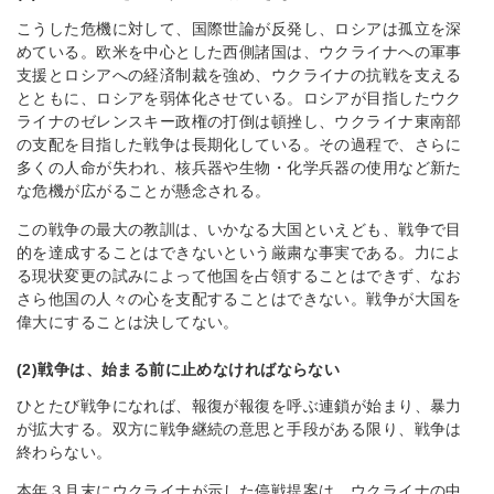
こうした危機に対して、国際世論が反発し、ロシアは孤立を深
めている。欧米を中心とした西側諸国は、ウクライナへの軍事
支援とロシアへの経済制裁を強め、ウクライナの抗戦を支える
とともに、ロシアを弱体化させている。ロシアが目指したウク
ライナのゼレンスキー政権の打倒は頓挫し、ウクライナ東南部
の支配を目指した戦争は長期化している。その過程で、さらに
多くの人命が失われ、核兵器や生物・化学兵器の使用など新た
な危機が広がることが懸念される。
この戦争の最大の教訓は、いかなる大国といえども、戦争で目
的を達成することはできないという厳粛な事実である。力によ
る現状変更の試みによって他国を占領することはできず、なお
さら他国の人々の心を支配することはできない。戦争が大国を
偉大にすることは決してない。
(2)戦争は、始まる前に止めなければならない
ひとたび戦争になれば、報復が報復を呼ぶ連鎖が始まり、暴力
が拡大する。双方に戦争継続の意思と手段がある限り、戦争は
終わらない。
本年３月末にウクライナが示した停戦提案は、ウクライナの中