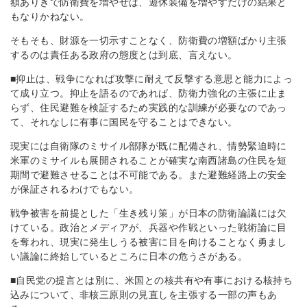
額ありきで防衛費を増やせば、遊休装備を増やすだけの結果と
もなりかねない。
そもそも、財源を一切示すことなく、防衛費の増額ばかり主張
するのは責任ある政府の態度とは到底、言えない。
■抑止は、戦争になれば攻撃に耐えて反撃する意思と能力によっ
て成り立つ。抑止を語るのであれば、防衛力強化の主張に止ま
らず、住民避難を検証するため実践的な訓練が必要なのであっ
て、それなしに有事に国民を守ることはできない。
現実には自衛隊のミサイル部隊が既に配備され、情勢緊迫時に
米軍のミサイルも展開されることが確実な南西諸島の住民を短
期間で避難させることは不可能である。また避難経路上の安全
が保証されるわけでもない。
戦争被害を前提とした「生き残り策」が日本の防衛論議には欠
けている。政治とメディアが、兵器や作戦といった戦術論に目
を奪われ、現実に発生しうる被害に目を向けることなく勇まし
い議論に終始しているところに日本の危うさがある。
■自民党の提言とは別に、米国との核共有や有事における核持ち
込みについて、非核三原則の見直しを主張する一部の声もあ