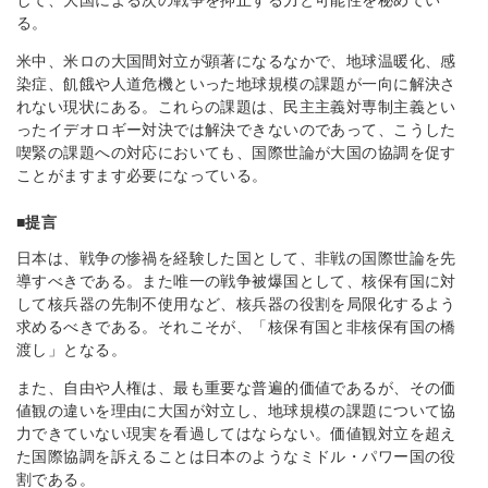
して、大国による次の戦争を抑止する力と可能性を秘めてい
る。
米中、米ロの大国間対立が顕著になるなかで、地球温暖化、感
染症、飢餓や人道危機といった地球規模の課題が一向に解決さ
れない現状にある。これらの課題は、民主主義対専制主義とい
ったイデオロギー対決では解決できないのであって、こうした
喫緊の課題への対応においても、国際世論が大国の協調を促す
ことがますます必要になっている。
■提言
日本は、戦争の惨禍を経験した国として、非戦の国際世論を先
導すべきである。また唯一の戦争被爆国として、核保有国に対
して核兵器の先制不使用など、核兵器の役割を局限化するよう
求めるべきである。それこそが、「核保有国と非核保有国の橋
渡し」となる。
また、自由や人権は、最も重要な普遍的価値であるが、その価
値観の違いを理由に大国が対立し、地球規模の課題について協
力できていない現実を看過してはならない。価値観対立を超え
た国際協調を訴えることは日本のようなミドル・パワー国の役
割である。