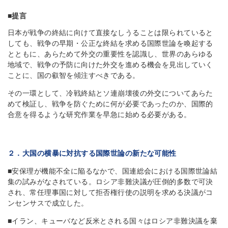
■提言
日本が戦争の終結に向けて直接なしうることは限られていると
しても、戦争の早期・公正な終結を求める国際世論を喚起する
とともに、あらためて外交の重要性を認識し、世界のあらゆる
地域で、戦争の予防に向けた外交を進める機会を見出していく
ことに、国の叡智を傾注すべきである。
その一環として、冷戦終結とソ連崩壊後の外交についてあらた
めて検証し、戦争を防ぐために何が必要であったのか、国際的
合意を得るような研究作業を早急に始める必要がある。
２．大国の横暴に対抗する国際世論の新たな可能性
■安保理が機能不全に陥るなかで、国連総会における国際世論結
集の試みがなされている。ロシア非難決議が圧倒的多数で可決
され、常任理事国に対して拒否権行使の説明を求める決議がコ
ンセンサスで成立した。
■イラン、キューバなど反米とされる国々はロシア非難決議を棄