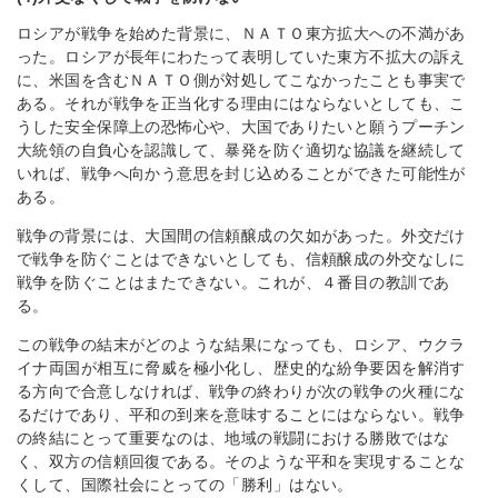
ロシアが戦争を始めた背景に、ＮＡＴＯ東方拡大への不満があ
った。ロシアが長年にわたって表明していた東方不拡大の訴え
に、米国を含むＮＡＴＯ側が対処してこなかったことも事実で
ある。それが戦争を正当化する理由にはならないとしても、こ
うした安全保障上の恐怖心や、大国でありたいと願うプーチン
大統領の自負心を認識して、暴発を防ぐ適切な協議を継続して
いれば、戦争へ向かう意思を封じ込めることができた可能性が
ある。
戦争の背景には、大国間の信頼醸成の欠如があった。外交だけ
で戦争を防ぐことはできないとしても、信頼醸成の外交なしに
戦争を防ぐことはまたできない。これが、４番目の教訓であ
る。
この戦争の結末がどのような結果になっても、ロシア、ウクラ
イナ両国が相互に脅威を極小化し、歴史的な紛争要因を解消す
る方向で合意しなければ、戦争の終わりが次の戦争の火種にな
るだけであり、平和の到来を意味することにはならない。戦争
の終結にとって重要なのは、地域の戦闘における勝敗ではな
く、双方の信頼回復である。そのような平和を実現することな
くして、国際社会にとっての「勝利」はない。