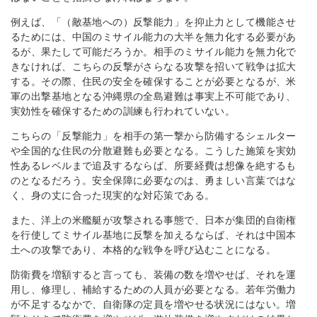
例えば、「（敵基地への）反撃能力」を抑止力として機能させ
るためには、中国のミサイル能力の大半を無力化する必要があ
るが、果たして可能だろうか。相手のミサイル能力を無力化で
きなければ、こちらの反撃がさらなる攻撃を招いて戦争は拡大
する。その際、住民の安全を確保することが必要となるが、米
軍の出撃基地となる沖縄県の全島避難は事実上不可能であり、
実効性を確保するための訓練も行われていない。
こちらの「反撃能力」を相手の第一撃から防備するシェルター
や全国的な住民の分散避難も必要となる。こうした施策を実効
性あるレベルまで追及するならば、所要経費は想像を絶するも
のとなるだろう。安全保障に必要なのは、勇ましい言葉ではな
く、身の丈に合った現実的な対応策である。
また、洋上の米艦艇が攻撃される事態で、日本が集団的自衛権
を行使してミサイル基地に反撃を加えるならば、それは中国本
土への攻撃であり、本格的な戦争を呼び込むことになる。
防衛費を増額すると言っても、装備の数を増やせば、それを運
用し、修理し、補給するための人員が必要となる。若年労働力
が不足するなかで、自衛隊の定員を増やせる状況にはない。増