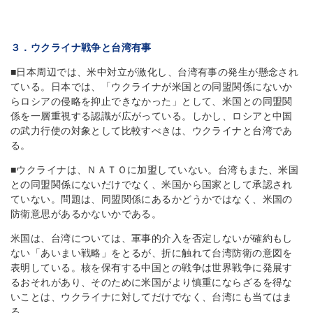
３．ウクライナ戦争と台湾有事
■日本周辺では、米中対立が激化し、台湾有事の発生が懸念され
ている。日本では、「ウクライナが米国との同盟関係にないか
らロシアの侵略を抑止できなかった」として、米国との同盟関
係を一層重視する認識が広がっている。しかし、ロシアと中国
の武力行使の対象として比較すべきは、ウクライナと台湾であ
る。
■ウクライナは、ＮＡＴＯに加盟していない。台湾もまた、米国
との同盟関係にないだけでなく、米国から国家として承認され
ていない。問題は、同盟関係にあるかどうかではなく、米国の
防衛意思があるかないかである。
米国は、台湾については、軍事的介入を否定しないが確約もし
ない「あいまい戦略」をとるが、折に触れて台湾防衛の意図を
表明している。核を保有する中国との戦争は世界戦争に発展す
るおそれがあり、そのために米国がより慎重にならざるを得な
いことは、ウクライナに対してだけでなく、台湾にも当てはま
る。