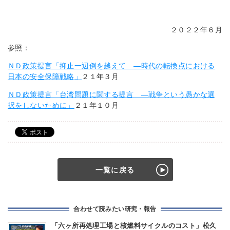
２０２２年６月
参照：
ＮＤ政策提言「抑止一辺倒を越えて ―時代の転換点における
日本の安全保障戦略」
２１年３月
ＮＤ政策提言「台湾問題に関する提言 ―戦争という愚かな選
択をしないために」
２１年１０月
一覧に戻る
合わせて読みたい研究・報告
「六ヶ所再処理工場と核燃料サイクルのコスト」松久