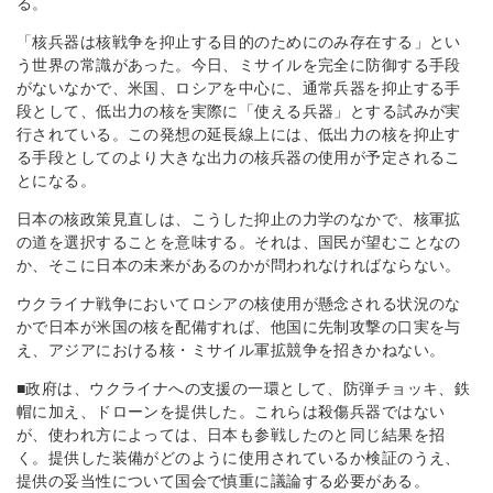
る。
「核兵器は核戦争を抑止する目的のためにのみ存在する」とい
う世界の常識があった。今日、ミサイルを完全に防御する手段
がないなかで、米国、ロシアを中心に、通常兵器を抑止する手
段として、低出力の核を実際に「使える兵器」とする試みが実
行されている。この発想の延長線上には、低出力の核を抑止す
る手段としてのより大きな出力の核兵器の使用が予定されるこ
とになる。
日本の核政策見直しは、こうした抑止の力学のなかで、核軍拡
の道を選択することを意味する。それは、国民が望むことなの
か、そこに日本の未来があるのかが問われなければならない。
ウクライナ戦争においてロシアの核使用が懸念される状況のな
かで日本が米国の核を配備すれば、他国に先制攻撃の口実を与
え、アジアにおける核・ミサイル軍拡競争を招きかねない。
■政府は、ウクライナへの支援の一環として、防弾チョッキ、鉄
帽に加え、ドローンを提供した。これらは殺傷兵器ではない
が、使われ方によっては、日本も参戦したのと同じ結果を招
く。提供した装備がどのように使用されているか検証のうえ、
提供の妥当性について国会で慎重に議論する必要がある。