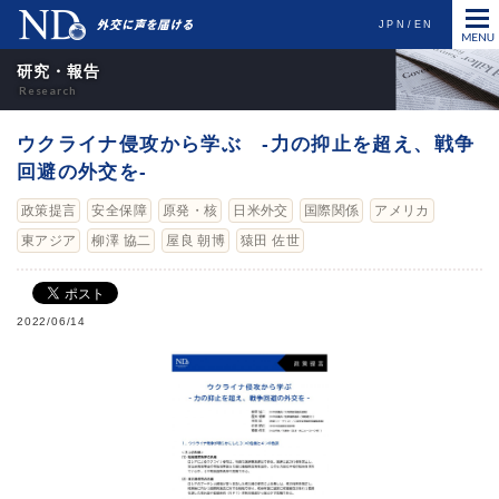
JPN
EN
研究・報告
ウクライナ侵攻から学ぶ -力の抑止を超え、戦争
回避の外交を-
政策提言
安全保障
原発・核
日米外交
国際関係
アメリカ
東アジア
柳澤 協二
屋良 朝博
猿田 佐世
2022/06/14