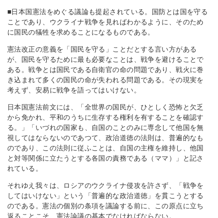
■日本国憲法をめぐる議論も提起されている。国防とは国を守る
ことであり、ウクライナ戦争を見ればわかるように、そのため
に国民の犠牲を求めることになるものである。
憲法改正の意義を「国民を守る」ことだとする言い方がある
が、国民を守るために最も必要なことは、戦争を避けることで
ある。戦争とは国民である自衛官の命の問題であり、戦火に巻
き込まれて多くの国民の命が失われる問題である。その現実を
考えず、安易に戦争を語ってはいけない。
日本国憲法前文には、「全世界の国民が、ひとしく恐怖と欠乏
から免かれ、平和のうちに生存する権利を有することを確認す
る。」「いづれの国家も、自国のことのみに専念して他国を無
視してはならないのであつて、政治道徳の法則は、普遍的なも
のであり、この法則に従ふことは、自国の主権を維持し、他国
と対等関係に立たうとする各国の責務である（ママ）」と記さ
れている。
それゆえ我々は、ロシアのウクライナ侵攻を許さず、「戦争を
してはいけない」という「普遍的な政治道徳」を貫こうとする
のである。憲法の個別の条項を議論する前に、この原点に立ち
返ることこそ、憲法論議の基本でなければならない。