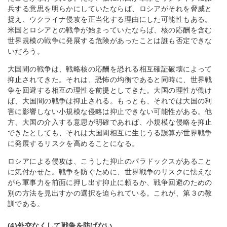
兵する意思を明らかにしていたならば、ロシアがそれを脅威と
捉え、ウクライナ侵攻を正当化する理由にした可能性もある。
米国とロシアとの戦争が始まっていたならば、核の応酬を含む
世界規模の戦争に発展する危険があったことは誰も否定できな
いだろう。
大国間の戦争は、戦略核の応酬を恐れる相互確証破壊によって
抑止されてきた。それは、恐怖の均衡であると同時に、世界戦
争を回避する相互の理性を前提としてきた。大国の理性が働け
ば、大国間の戦争は抑止される。もっとも、それでは大国の利
害に影響しない小規模な侵略は抑止できない可能性がある。他
方、大国の介入する意思が明確であれば、小規模な侵略を抑止
できたとしても、それは大国間相互に生じうる誤算が世界戦争
に発展するリスクを高めることになる。
ロシアによる侵攻は、こうした抑止のパラドックスがあること
に気付かせた。戦争を防ぐために、世界戦争のリスクに怯えな
がら軍事力を前面に押し出す抑止に頼るか、戦争回避のための
別の方法を見出すかの選択を迫られている。これが、第３の教
訓である。
(4)外交なくして戦争を防げない