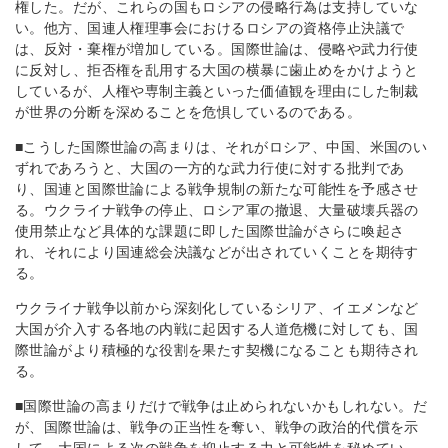
権した。だが、これらの国もロシアの侵略行為は支持していな
い。他方、国連人権理事会におけるロシアの資格停止決議で
は、反対・棄権が増加している。国際世論は、侵略や武力行使
に反対し、拒否権を乱用する大国の横暴に歯止めをかけようと
しているが、人権や専制主義といった価値観を理由にした制裁
が世界の分断を深めることを危惧しているのである。
■こうした国際世論の高まりは、それがロシア、中国、米国のい
ずれであろうと、大国の一方的な武力行使に対する批判であ
り、国連と国際世論による戦争規制の新たな可能性を予感させ
る。ウクライナ戦争の停止、ロシア軍の撤退、大量破壊兵器の
使用禁止など具体的な課題に即した国際世論がさらに喚起さ
れ、それにより国連総会決議などが出されていくことを期待す
る。
ウクライナ戦争以前から深刻化しているシリア、イエメンなど
大国が介入する各地の内戦に起因する人道危機に対しても、国
際世論がより積極的な役割を果たす契機になることも期待され
る。
■国際世論の高まりだけで戦争は止められないかもしれない。だ
が、国際世論は、戦争の正当性を奪い、戦争の政治的代償を示