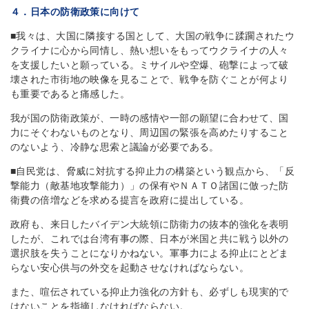
４．日本の防衛政策に向けて
■我々は、大国に隣接する国として、大国の戦争に蹂躙されたウ
クライナに心から同情し、熱い想いをもってウクライナの人々
を支援したいと願っている。ミサイルや空爆、砲撃によって破
壊された市街地の映像を見ることで、戦争を防ぐことが何より
も重要であると痛感した。
我が国の防衛政策が、一時の感情や一部の願望に合わせて、国
力にそぐわないものとなり、周辺国の緊張を高めたりすること
のないよう、冷静な思索と議論が必要である。
■自民党は、脅威に対抗する抑止力の構築という観点から、「反
撃能力（敵基地攻撃能力）」の保有やＮＡＴＯ諸国に倣った防
衛費の倍増などを求める提言を政府に提出している。
政府も、来日したバイデン大統領に防衛力の抜本的強化を表明
したが、これでは台湾有事の際、日本が米国と共に戦う以外の
選択肢を失うことになりかねない。軍事力による抑止にとどま
らない安心供与の外交を起動させなければならない。
また、喧伝されている抑止力強化の方針も、必ずしも現実的で
はないことを指摘しなければならない。