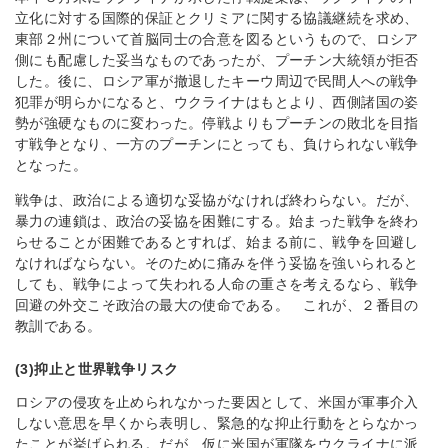
立化に対する国際的保証とクリミアに関する協議継続を求め、
東部２州について首脳同士の合意を図るというもので、ロシア
側にも配慮した妥当なものであったが、プーチン大統領が拒否
した。後に、ロシア軍が撤退したキーウ周辺で民間人への戦争
犯罪が明らかになると、ウクライナはもとより、西側諸国の姿
勢が強硬なものに変わった。停戦よりもプーチンの敗北を目指
す戦争となり、一方のプーチンにとっても、負けられない戦争
となった。
戦争は、政治による適切な妥協がなければ終わらない。だが、
暴力の連鎖は、政治の妥協を困難にする。始まった戦争を終わ
らせることが困難であるとすれば、始まる前に、戦争を回避し
なければならない。そのために痛みを伴う妥協を強いられると
しても、戦争によって失われる人命の重さを考えるなら、戦争
回避の外交こそ政治の最大の使命である。 これが、２番目の
教訓である。
(3)抑止と世界戦争リスク
ロシアの侵攻を止められなかった要因として、米国が軍事介入
しない意思を早くから表明し、緊急的な抑止行動をとらなかっ
たことが挙げられる。だが、仮に米国が軍隊をウクライナに派