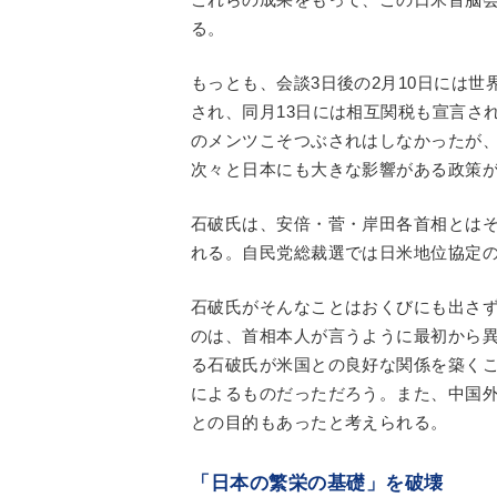
る。
もっとも、会談3日後の2月10日には
され、同月13日には相互関税も宣言さ
のメンツこそつぶされはしなかったが
次々と日本にも大きな影響がある政策
石破氏は、安倍・菅・岸田各首相とは
れる。自民党総裁選では日米地位協定
石破氏がそんなことはおくびにも出さ
のは、首相本人が言うように最初から
る石破氏が米国との良好な関係を築く
によるものだっただろう。また、中国
との目的もあったと考えられる。
「日本の繁栄の基礎」を破壊