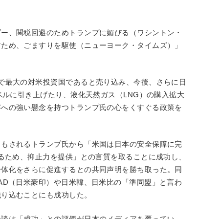
ダー、関税回避のためトランプに媚びる（ワシントン・
すため、ごますりを駆使（ニューヨーク・タイムズ）」
で最大の対米投資国であると売り込み、今後、さらに日
ベルに引き上げたり、液化天然ガス（LNG）の購入拡大
字への強い懸念を持つトランプ氏の心をくすぐる政策を
ともされるトランプ氏から「米国は日本の安全保障に完
守るため、抑止力を提供」との言質を取ることに成功し、
一体化をさらに促進するとの共同声明を勝ち取った。同
AD（日米豪印）や日米韓、日米比の「準同盟」と言わ
織り込むことにも成功した。
会談は「成功」との評価が日本のメディアを覆ってい