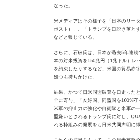
なった。
米メディアはその様子を「日本のリー
ポスト）」、「トランプを口説き落と
などと報じている。
さらに、石破氏は、日本が過去5年連続
本の対米投資を150兆円（1兆ドル）レ
を約束したりするなど、米国の貿易赤
幾つも持ちかけた。
結果、かつて日米同盟破棄を口走った
全に寄与」「友好国、同盟国を100%
米軍の抑止力の強化や自衛隊と米軍の
盟嫌いとされるトランプ氏に対し、QU
れる枠組みの発展をも日米共同声明に
これらの成果をもって、この日米首脳