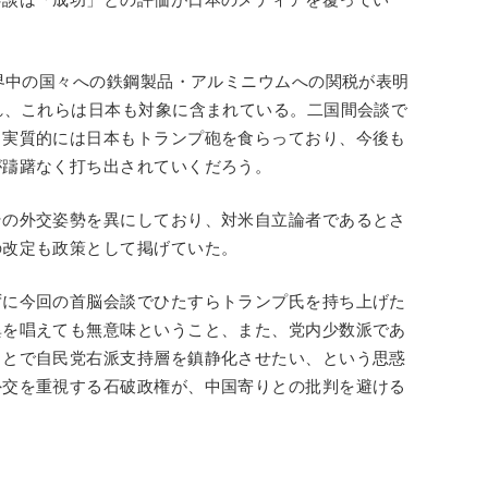
世界中の国々への鉄鋼製品・アルミニウムへの関税が表明
れ、これらは日本も対象に含まれている。二国間会談で
、実質的には日本もトランプ砲を食らっており、今後も
が躊躇なく打ち出されていくだろう。
その外交姿勢を異にしており、対米自立論者であるとさ
の改定も政策として掲げていた。
ずに今回の首脳会談でひたすらトランプ氏を持ち上げた
異を唱えても無意味ということ、また、党内少数派であ
ことで自民党右派支持層を鎮静化させたい、という思惑
外交を重視する石破政権が、中国寄りとの批判を避ける