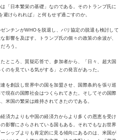
のは「日本繁栄の基礎」なのである。そのトランプ氏に
を避けられれば」と何もせず過ごすのか。
ゼンチンがWHOを脱退し、パリ協定の脱退も検討して
大な影響を及ぼす。トランプ氏の個々の政策の余波が、
くだろう。
したところ、質疑応答で、参加者から、「日々、超大国
いくのを見ている気がする」との発言があった。
国連を創設し世界中の国を加盟させ、国際条約を張り巡
導で現在の国際社会はつくられてきた。そしてその国際
れ、米国の繁栄は維持されてきたのである。
の経済力よりも中国の経済力からより多くの恩恵を受け
力の影響にさらされている国もある。それでもなお世界
ダーシップよりも肯定的に見る傾向にあるのは、米国が