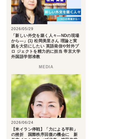
2026/05/29
「新しい外交を築く人々―NDの現場
から―」(1) 松岡美里さん 理論と実
践を大切にしたい 英語発信や対外プ
ロ ジェクトを精力的に担当 帝京大学
外国語学部准教
2026/06/24
【米イラン停戦】「力による平和」
の挫折 国際秩序回復の機会に 新