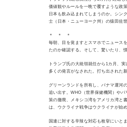
価値観やルールを一晩で覆すような政
日本も飲み込まれてしまうのか。シンク
士（日本・ニューヨーク州）の猿田佐
＊ ＊ ＊
毎朝、目を覚ますとスマホでニュース
たのか確認する。そして、驚いたり、
トランプ氏の大統領就任から1カ月、実
多くの発言がなされた。打ち出された
グリーンランドを所有し、パナマ運河
追い出す。WHO（世界保健機関）やパ
策の撤廃、メキシコ湾をアメリカ湾と
は、ウクライナ戦争はウクライナが始
国連に対する辛辣な対応も枚挙にいと