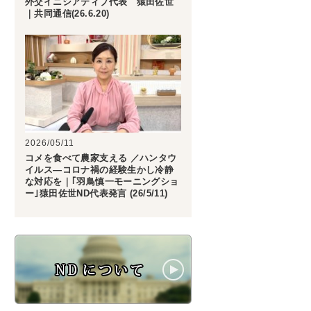
外交イニシアティブ代表 猿田佐世
｜共同通信(26.6.20)
2026/05/11
コメを食べて農家支える ／ハンタウ
イルス―コロナ禍の経験生かし冷静
な対応を｜｢羽鳥慎一モーニングショ
ー｣猿田佐世ND代表発言 (26/5/11)