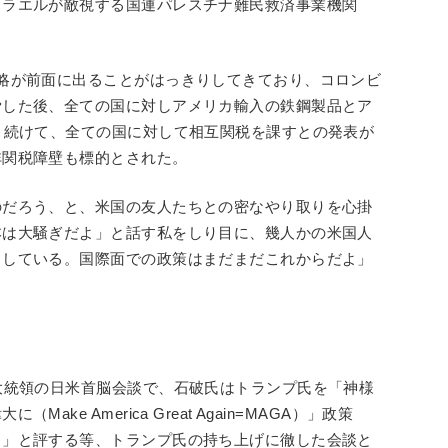
スラエルが敵視する国連パレスチナ難民救済事業機関
略が前面に出ることがはっきりしてきており、コロンビ
脅した後、全ての国に対しアメリカ輸入の鉄鋼製品とア
、続けて、全ての国に対して相互関税を課すとの発表が
非関税障壁も標的とされた。
のだろう、と、米国の友人たちとの密なやり取りを心掛
本は大騒ぎだよ」と話す私をしり目に、幾人かの米国人
中している。国際面での政策はまだまだこれからだよ」
大統領の日米首脳会談で、石破氏はトランプ氏を「神様
ke America Great Again=MAGA）」政策
り」と評する等、トランプ氏の持ち上げに徹した会談と