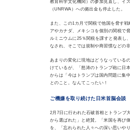
教育科学文化機関）の参加見直し、イ
（UNRWA）への拠出金も停止した。
また、この1カ月で関税で他国を脅す戦
アやカナダ、メキシコを個別の関税で
ルミニウムに25％関税を課すと発表し
なされ、そこでは規制や商習慣などの
あまりの変化に現地はどうなっている
けているが、「怒涛のトランプ砲に日
からは「今はトランプは国内問題に集
とのこと。なんてこったい！
ご機嫌を取り続けた日米首脳会談
2月7日に行われた石破首相とトランプ
から選ばれた」と絶賛。「米国を再び偉大に（Ma
を、「忘れられた人々への深い思いや