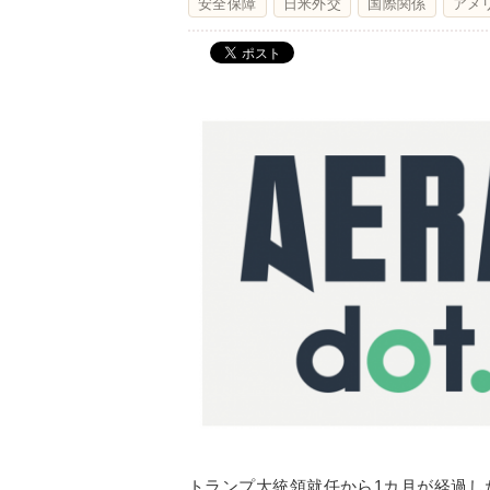
安全保障
日米外交
国際関係
アメ
トランプ大統領就任から1カ月が経過し