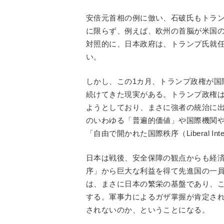
安倍元首相の例に倣い、石破氏もトラ
に限らず、例えば、欧州の首脳が米国
対照的に、日本政府は、トランプ氏就
い。
しかし、この1カ月、トランプ政権が国
続けてきた現実がある。トランプ政権
ようとしており、まさに強者の統治に
のいわゆる「普遍的価値」や国際機関や
「自由で開かれた国際秩序（Liberal Int
日本は戦後、安全保障の観点からも経
序」から巨大な利益を得て先進国の一
は、まさに日本の繁栄の基盤であり、
する。軍事力によるガザ掌握が肯定さ
されないのか、ということになる。