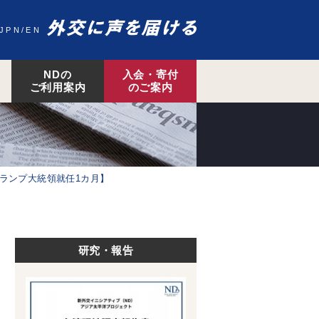
JPN
EN
NDの
入会・寄付
ご利用案内
のご案内
ランプ大統領就任1カ月】
研究・報告