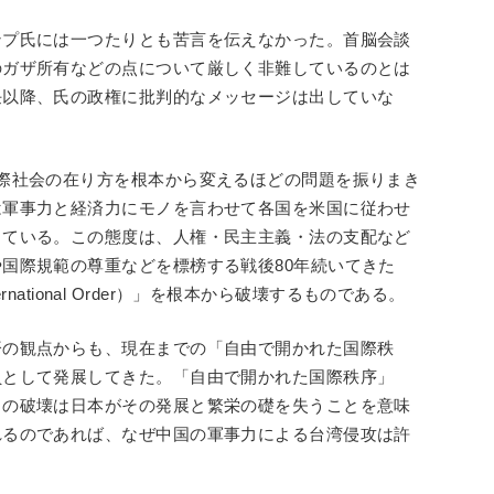
ンプ氏には一つたりとも苦言を伝えなかった。首脳会談
のガザ所有などの点について厳しく非難しているのとは
任以降、氏の政権に批判的なメッセージは出していな
際社会の在り方を根本から変えるほどの問題を振りまき
は軍事力と経済力にモノを言わせて各国を米国に従わせ
出ている。この態度は、人権・民主主義・法の支配など
国際規範の尊重などを標榜する戦後80年続いてきた
ernational Order）」を根本から破壊するものである。
済の観点からも、現在までの「自由で開かれた国際秩
員として発展してきた。「自由で開かれた国際秩序」
この破壊は日本がその発展と繁栄の礎を失うことを意味
れるのであれば、なぜ中国の軍事力による台湾侵攻は許