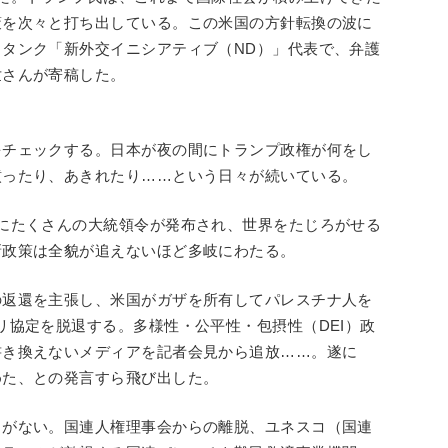
策を次々と打ち出している。この米国の方針転換の波に
タンク「新外交イニシアティブ（ND）」代表で、弁護
世さんが寄稿した。
をチェックする。日本が夜の間にトランプ政権が何をし
憤ったり、あきれたり……という日々が続いている。
にたくさんの大統領令が発布され、世界をたじろがせる
新政策は全貌が追えないほど多岐にわたる。
の返還を主張し、米国がガザを所有してパレスチナ人を
リ協定を脱退する。多様性・公平性・包摂性（DEI）政
書き換えないメディアを記者会見から追放……。遂に
めた、との発言すら飛び出した。
まがない。国連人権理事会からの離脱、ユネスコ（国連