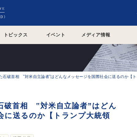
トピックス
イベント
メディア情報
た石破首相 ‟対米自立論者”はどんなメッセージを国際社会に送るのか【ト
石破首相 ‟対米自立論者”はどん
会に送るのか【トランプ大統領