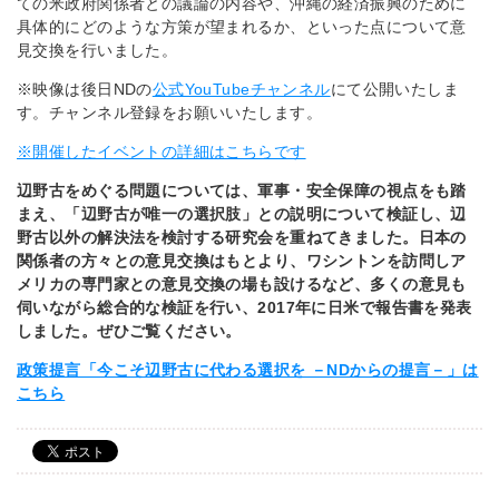
ての米政府関係者との議論の内容や、沖縄の経済振興のために
具体的にどのような方策が望まれるか、といった点について意
見交換を行いました。
※映像は後日NDの
公式YouTubeチャンネル
にて公開いたしま
す。チャンネル登録をお願いいたします。
※開催したイベントの詳細はこちらです
辺野古をめぐる問題については、軍事・安全保障の視点をも踏
まえ、「辺野古が唯一の選択肢」との説明について検証し、辺
野古以外の解決法を検討する研究会を重ねてきました。日本の
関係者の方々との意見交換はもとより、ワシントンを訪問しア
メリカの専門家との意見交換の場も設けるなど、多くの意見も
伺いながら総合的な検証を行い、2017年に日米で報告書を発表
しました。ぜひご覧ください。
政策提言「今こそ辺野古に代わる選択を －NDからの提言－」は
こちら