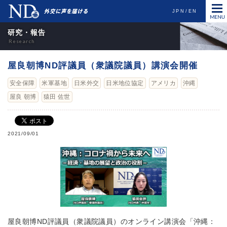
JPN
EN
研究・報告
屋良朝博ND評議員（衆議院議員）講演会開催
安全保障
米軍基地
日米外交
日米地位協定
アメリカ
沖縄
屋良 朝博
猿田 佐世
2021/09/01
屋良朝博ND評議員（衆議院議員）のオンライン講演会「沖縄：