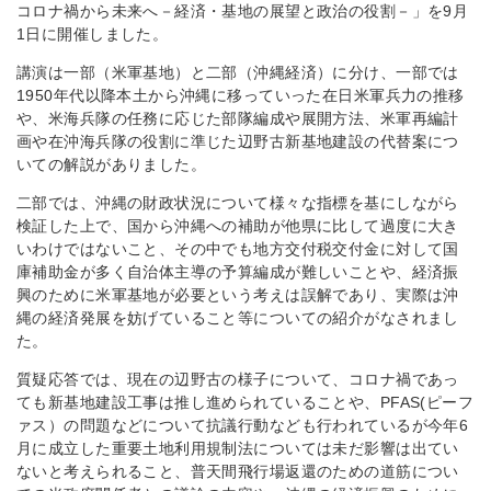
コロナ禍から未来へ－経済・基地の展望と政治の役割－」を9月
1日に開催しました。
講演は一部（米軍基地）と二部（沖縄経済）に分け、一部では
1950年代以降本土から沖縄に移っていった在日米軍兵力の推移
や、米海兵隊の任務に応じた部隊編成や展開方法、米軍再編計
画や在沖海兵隊の役割に準じた辺野古新基地建設の代替案につ
いての解説がありました。
二部では、沖縄の財政状況について様々な指標を基にしながら
検証した上で、国から沖縄への補助が他県に比して過度に大き
いわけではないこと、その中でも地方交付税交付金に対して国
庫補助金が多く自治体主導の予算編成が難しいことや、経済振
興のために米軍基地が必要という考えは誤解であり、実際は沖
縄の経済発展を妨げていること等についての紹介がなされまし
た。
質疑応答では、現在の辺野古の様子について、コロナ禍であっ
ても新基地建設工事は推し進められていることや、PFAS(ピーフ
ァス）の問題などについて抗議行動なども行われているが今年6
月に成立した重要土地利用規制法については未だ影響は出てい
ないと考えられること、普天間飛行場返還のための道筋につい