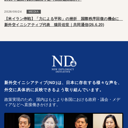
2026/06/24
MEDIA
【米イラン停戦】「力による平和」の挫折 国際秩序回復の機会に
新外交イニシアティブ代表 猿田佐世｜共同通信(26.6.20)
新外交イニシアティブ(ND)は、日本に存在する様々な声を、
外交に具体的に反映できるよう取り組んでいます。
政策実現のため、国内はもとより各国における政府・議会・メデ
ィアなどへ直接働きかけます。