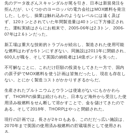
先のデータ改ざんスキャンダルが尾を引き、日本は新規発注を
拒んだが、いくつかのヨーロッパの電力会社はMOX燃料を発注
した。しかし、操業は触れ込みのようなレベルには遠く及ば
ず、120トンとされていた年間製造量は40トンに下方修正され
た。運転実績はさらにお粗末で、2005-06年は2.3トン、2006-
07年は2.6トンだった。
新工場は重大な技術的トラブルが続出し、製造された使用可能
な燃料はわずか5トンにすぎない。同施設は2011年に閉鎖され、
600人が職を、そして英国の納税者は14億ポンドを失った。
不可解なことに、これだけ巨額の投資をしてきた一方で、国内
の原子炉でMOX燃料を使う計画は皆無だったし、現在も存在し
ない。とにかく製造コストがかかりすぎるからだ。
生産されたプルトニウムとウランは使途がないにもかかわら
ず、THORPの操業は続けられた。日本など海外から受注した使
用済み核燃料をせん断して溶かすことで、金を儲けてきたので
ある。そして2018年、THORPはやっと閉鎖された。
現行の計画では、長さが2キロもある、このだだっ広い施設は、
2070年まで英国の使用済み核燃料の貯蔵場所として使用され
る。