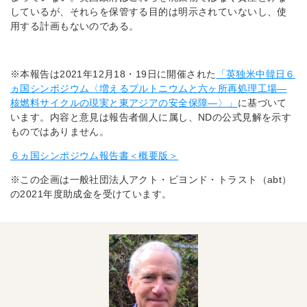
しているが、それらを保管する目的は明示されていないし、使
用する計画もないのである。
※本報告は2021年12月18・19日に開催された
「英独米中韓日６
ヵ国シンポジウム〈増えるプルトニウムと六ヶ所再処理工場―
核燃料サイクルの現実と東アジアの安全保障―〉」
に基づいて
います。内容と意見は報告者個人に属し、NDの公式見解を示す
ものではありません。
６ヵ国シンポジウム報告書＜概要版＞
※この企画は一般社団法人アクト・ビヨンド・トラスト（abt）
の2021年度助成金を受けています。