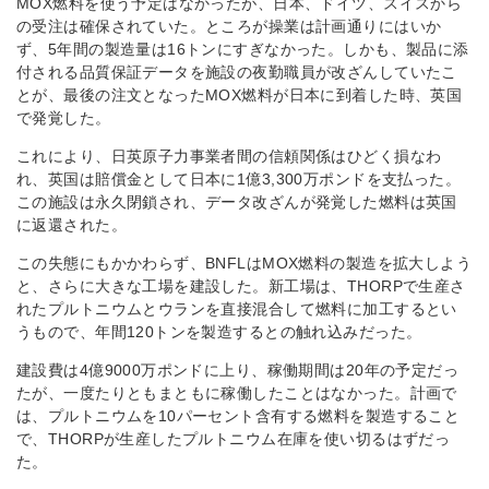
MOX燃料を使う予定はなかったが、日本、ドイツ、スイスから
の受注は確保されていた。ところが操業は計画通りにはいか
ず、5年間の製造量は16トンにすぎなかった。しかも、製品に添
付される品質保証データを施設の夜勤職員が改ざんしていたこ
とが、最後の注文となったMOX燃料が日本に到着した時、英国
で発覚した。
これにより、日英原子力事業者間の信頼関係はひどく損なわ
れ、英国は賠償金として日本に1億3,300万ポンドを支払った。
この施設は永久閉鎖され、データ改ざんが発覚した燃料は英国
に返還された。
この失態にもかかわらず、BNFLはMOX燃料の製造を拡大しよう
と、さらに大きな工場を建設した。新工場は、THORPで生産さ
れたプルトニウムとウランを直接混合して燃料に加工するとい
うもので、年間120トンを製造するとの触れ込みだった。
建設費は4億9000万ポンドに上り、稼働期間は20年の予定だっ
たが、一度たりともまともに稼働したことはなかった。計画で
は、プルトニウムを10パーセント含有する燃料を製造すること
で、THORPが生産したプルトニウム在庫を使い切るはずだっ
た。