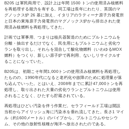
B205 は軍民両用で、設計上は年間 1500 トンの使用済み核燃料
を再処理する能力を有する。同工場は長年にわたり、英国のマ
グノックス炉 26 基に加え、イタリアのラティーナ原子力発電所
と日本の東海原子力発電所のマグノックス炉から排出された使
用済み核燃料を再処理してきた。
計画では軍事用、つまりは核兵器製造のためにプルトニウムを
分離・抽出するだけでなく、民生用にもプルトニウムと劣化ウ
ランを取り出し、それらを混合して酸化物燃料（いわゆるMOX
燃料）をつくり、新しい原子炉で再利用、ないしリサイクルす
ることになっていた。
B205は、初期こそ年間1,000トンの使用済み核燃料を再処理し
たものの、1990年代になると老朽化や故障のために処理量が落
ち込んでいった。とはいえ、2008年までに累計47,000トンを再
処理し、取り出された大量の劣化ウランとプルトニウムは使用
されることなく、ひたすら貯蔵されている。
再処理はひどい汚染を伴う作業だ。セラフィールド工場は開設
当初からアイリッシュ海に汚染水を垂れ流してきた。長さ1 マイ
ル（約1600メートル）のパイプから、プルトニウムやセシウ
ム、その他の放射性核種が海洋へ放出されたのである。