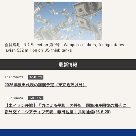
会員専用: ND Selection 第9号 Weapons makers, foreign states
lavish $32 million on US think tanks
最新情報
2026/06/23
TOPICS
2026年猿田代表の講演予定（東京近郊以外）
2026/06/24
MEDIA
【米イラン停戦】「力による平和」の挫折 国際秩序回復の機会に
新外交イニシアティブ代表 猿田佐世｜共同通信(26.6.20)