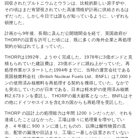
回収されたプルトニウムとウランは、比較的新しい原子炉や、
その頃はまだ有望視されていた高速増殖炉計画に供給されるは
ずだった。しかし今日では誰もが知っているように、いずれも
頓挫した。
計画から9年後、長期に及んだ公開聴聞会を経て、英国政府が
THORPの設置を許可した頃には、既に多くの海外企業と再処理
契約が結ばれてしまっていた。
THORPは1992年、ようやく完成した。1978年に3億ポンドと見
積もられていた建設費は、23億ポンドに跳ね上がっていた。再
処理作業がスタートした1994年までに、当時の運営会社である
英国核燃料会社（British Nuclear Fuels Ltd、BNFL）は7,000ト
ンの使用済み核燃料を再処理する契約を獲得していた。なかで
も突出していたのが日本である。日本は軽水炉の使用済み核燃
料2,673トンを委託し、THORPの最大顧客となった。BNFLはそ
の他にドイツやスイスを含む8カ国からも再処理を受託した。
THORP の設計上の処理能力は年間 1200 トンだったが、それを
達成したことはなかった。工場は徐々に処理量を増やしてい
き、4 年後に 900 トンに達したものの、以降は酸性物質の流
出、配管の漏洩や目詰まり、工場に一基しか設置されていない