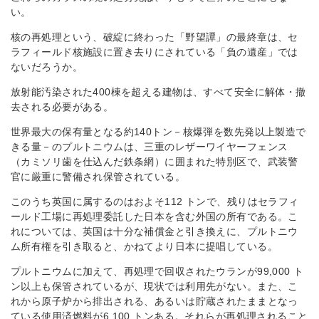
い。
核の再処理という、破綻に終わった「野望譚」の最終章は、セ
ラフィールド核施設に置き去りにされている「負の遺産」では
ないだろうか。
放射能汚染された400棟を超える建物は、すべて安全に解体・撤
去される必要がある。
世界最大の保有量となる約140トン－核爆弾を数先発以上製造で
きる量－のプルトニウムは、三重のレザーワイヤーフェンス
（カミソリ歯を仕込んだ鉄条網）に囲まれた特別区で、武装警
官に厳重に警備され保管されている。
このうち英国に属するのはおよそ112 トンで、残りはセラフィ
ールド工場に再処理委託した日本を含む外国の所有である。こ
れについては、英国は十分な補償金と引き換えに、プルトニウ
ム所有権を引き取ると、かねてより日本に提唱している。
プルトニウムに加えて、再処理で回収されたウランが99,000 ト
ン以上も保管されているが、現状では利用先がない。また、こ
れから原子炉から排出される、あるいは貯蔵されたままとなっ
ている使用済燃料が6,100 トンある。それらが再処理されること