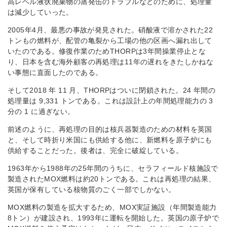
高レベル液状廃棄物の蒸発缶のトラブルなどのために、処理量
は減少していった。
2005年4月、最悪の事故が発見された。硝酸液で溶かされた22
トンもの燃料が、配管の亀裂から工場の他の区画へ漏れ出して
いたのである。修復作業のためTHORPは3年間操業停止とな
り、日本を含む海外顧客の再処理は11年の遅れをきたしかねな
い事態に直面したのである。
そして2018 年 11 月、THORPはついに閉鎖された。24 年間の
処理量は 9,331 トンである。これは設計上の年間処理能力の 3
分の 1 に過ぎない。
前述のように、再処理の目的は核兵器製造のための材料を英国
と、そして時折り米国にも供給する他に、新燃料を原子炉にも
供給することだった。後者は、完全に破綻している。
1963年から1988年の25年間のうちに、セラフィールド核施設で
製造されたMOX燃料は約20トンである。これは再処理の結果、
英国が保有している核物質のごく一部でしかない。
MOX燃料の製造を拡大するため、MOX実証施設（年間製造能力
8トン）が建設され、1993年に運転を開始した。英国の原子炉で