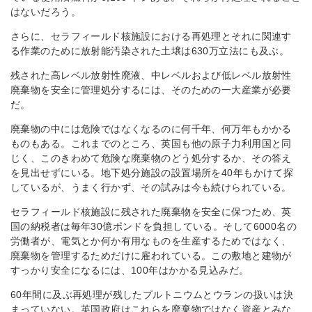
はないだろう。
さらに、セラフィールド核施設における再処理とそれに関連す
る作業のために放射能汚染された土壌は630万立法にも及ぶ。
残された高レベル放射性廃液、中レベルおよび低レベル放射性
廃棄物を安全に管理処分するには、そのための一大産業が必要
だ。
廃棄物の中には危険ではなくなるのに何千年、何万年もかかる
ものもある。これまでのところ、英国も他の原子力利用国と同
じく、このきわめて危険な廃棄物のどう処分するか、その答え
を見出せずにいる。地下処分施設の設置場所を40年もかけて探
しているが、うまく行かず、その試みは今も続けられている。
セラフィールド核施設に残された廃棄物を安全に保つため、英
国の納税者は毎年30億ポンドを負担している。そして6000名の
労働者が、電気とか何か有用なものを生産するためではなく、
廃棄物を管理するためだけに雇われている。この敷地と建物が
すっかり安全になるには、100年はかかる見込みだ。
60年間に及ぶ再処理が残したプルトニウムとウランの扱いは決
まっていない。英国政府はこれらを廃棄物ではなく資産とみな