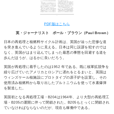
PDF版はこちら
英・ジャーナリスト
ポール・ブラウン（
Paul
Brown
）
日本の再処理と核燃料サイクル計画は、英国が辿った悲惨な道
を突き進んでいるように見える。日本は同じ誤謬を犯すのでは
なく、英国がはまり込んでしまった最悪の事態を回避する道を
歩んだほうが、はるかに良いだろう。
英国が再処理に着手したのは1952 年である。既に核軍拡競争を
繰り広げていたアメリカとロシアに遅れをとるまいと、英国は
ウィンズケール核施設にプロトタイプの原子炉を設置し、その
使用済み核燃料から取り出したプルトニウムを使って水素爆弾
を製造した。
英国初となる再処理工場・B204は1964年、より大型の再処理工
場・B205の運開に伴って閉鎖された。B205もとっくに閉鎖され
ていなければならないのだが、現在も稼働中である。