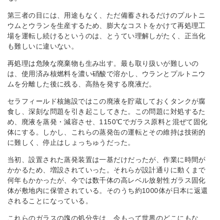
第三者の目には、用途もなく、ただ備蓄されるだけのプルトニ
ウムとウランを生産するため、膨大なコストをかけて再処理工
場を運転し続けるというのは、とうてい理解しがたく、正当化
も難しいに違いない。
再処理は危険な廃棄物も生み出す。最も取り扱いが難しいの
は、使用済み核燃料を濃い硝酸で溶かし、ウランとプルトニウ
ムを分離した後に残る、高熱を発する廃液だ。
セラフィールド核施設ではこの廃液を貯蔵しておくタンクが腐
食し、深刻な問題を引き起こしてきた。この問題に対処するた
め、廃液を蒸発・減容させ、1150℃でガラス原料と混ぜて固化
体にする。しかし、これらの蒸発缶の運転とその維持は技術的
に難しく、停止はしょっちゅうだった。
当初、設置された蒸発装置は一基だけだったが、作業に時間が
かかるため、増設されていった。それらが設計通りに動くまで
何年もかかったが、今では数千体の高レベル放射性ガラス固化
体が敷地内に保管されている。そのうち約1000体が日本に返還
されることになっている。
これらのガラスの塊の処分先は、今もって世界のどこにもな