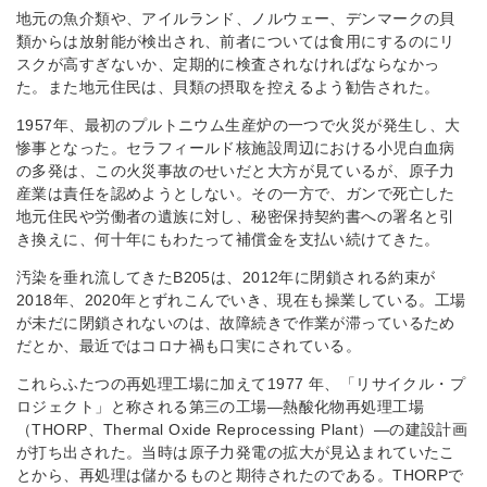
地元の魚介類や、アイルランド、ノルウェー、デンマークの貝
類からは放射能が検出され、前者については食用にするのにリ
スクが高すぎないか、定期的に検査されなければならなかっ
た。また地元住民は、貝類の摂取を控えるよう勧告された。
1957年、最初のプルトニウム生産炉の一つで火災が発生し、大
惨事となった。セラフィールド核施設周辺における小児白血病
の多発は、この火災事故のせいだと大方が見ているが、原子力
産業は責任を認めようとしない。その一方で、ガンで死亡した
地元住民や労働者の遺族に対し、秘密保持契約書への署名と引
き換えに、何十年にもわたって補償金を支払い続けてきた。
汚染を垂れ流してきたB205は、2012年に閉鎖される約束が
2018年、2020年とずれこんでいき、現在も操業している。工場
が未だに閉鎖されないのは、故障続きで作業が滞っているため
だとか、最近ではコロナ禍も口実にされている。
これらふたつの再処理工場に加えて1977 年、「リサイクル・プ
ロジェクト」と称される第三の工場—熱酸化物再処理工場
（THORP、Thermal Oxide Reprocessing Plant）—の建設計画
が打ち出された。当時は原子力発電の拡大が見込まれていたこ
とから、再処理は儲かるものと期待されたのである。THORPで