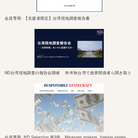
会員専用: 【支援者限定】台湾現地調査報告書
ND台湾現地調査の報告会開催 昨年秋台湾で政界関係者ら聞き取り
会員専用: ND Selection 第9号 Weapons makers, foreign states