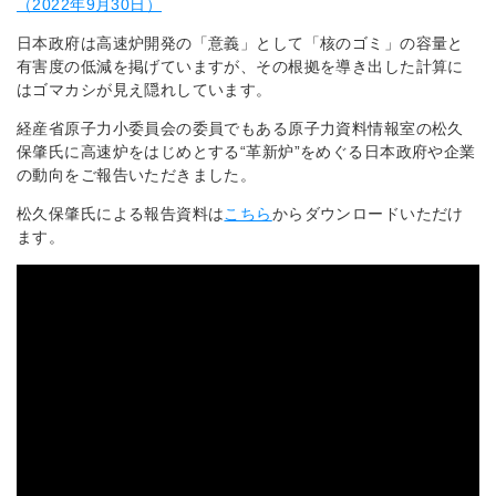
（2022年9月30日）
日本政府は高速炉開発の「意義」として「核のゴミ」の容量と
有害度の低減を掲げていますが、その根拠を導き出した計算に
はゴマカシが見え隠れしています。
経産省原子力小委員会の委員でもある原子力資料情報室の松久
保肇氏に高速炉をはじめとする“革新炉”をめぐる日本政府や企業
の動向をご報告いただきました。
松久保肇氏による報告資料は
こちら
からダウンロードいただけ
ます。