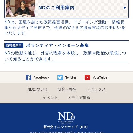
NDのご利用案内
NDは、国境を越えた政策提言活動、ロビーイング活動、 情報収
集からメディア発信まで、会員の皆さまの政策実現のお手伝いを
いたします。
ボランティア・インターン募集
随時募集中
NDの活動を通じ、外交の現場を体験し、政策や政治の形成につ
いて知ることができます。
Facebook
Twitter
YouTube
NDについて
研究・報告
トピックス
イベント
メディア情報
新外交イニシアティブ（ND）
〒160-0022 東京都新宿区新宿1-15-9 さわだビル5F