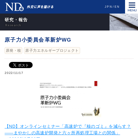
JPN
EN
研究・報告
原子力小委員会 革新炉WG
原発・核
原子力エネルギープロジェクト
2022/11/17
【ND】オンラインセミナー「高速炉で『核のゴミ』を減らす？
――まやかしの高速炉開発と六ヶ所再処理工場との関係」