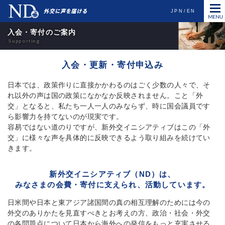
JPN
EN
入会・寄付のご案内
入会・更新・寄付申込み
日本では、政策作りに直接かかわるのはごく少数の人々で、そ
れ以外の声は国の政策になかなか反映されません。こと「外
交」となると、私たち一人一人のみならず、時に国会議員です
ら影響力を持てないのが現実です。
容易ではない道のりですが、新外交イニシアティブはこの「外
交」に様々な声を具体的に反映できるよう取り組みを続けてい
きます。
新外交イニシアティブ（ND）は、
みなさまの会費・寄付に支えられ、活動しています。
日米間や日本と東アジア諸国間の真の相互理解のためには今の
外交のありかたを見直すべきとお考えの方、政治・社会・外交
の各問題点について日本から海外への発信をもっと充実させる