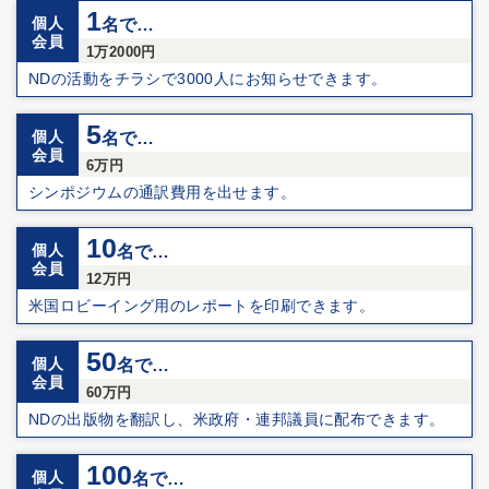
1
個人
名で…
会員
1万2000円
NDの活動をチラシで3000人にお知らせできます。
5
個人
名で…
会員
6万円
シンポジウムの通訳費用を出せます。
10
個人
名で…
会員
12万円
米国ロビーイング用のレポートを印刷できます。
50
個人
名で…
会員
60万円
NDの出版物を翻訳し、米政府・連邦議員に配布できます。
100
個人
名で…