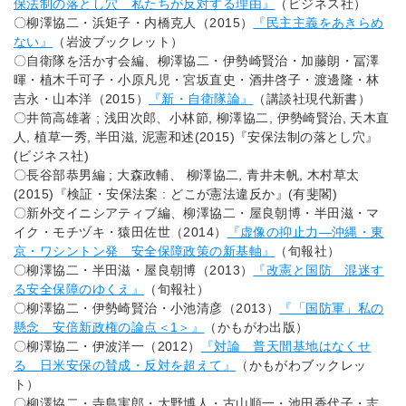
保法制の落とし穴 私たちが反対する理由』
（ビジネス社）
〇柳澤協二・浜矩子・内橋克人（2015）
『民主主義をあきらめ
ない』
（岩波ブックレット）
〇自衛隊を活かす会編、柳澤協二・伊勢崎賢治・加藤朗・冨澤
暉・植木千可子・小原凡児・宮坂直史・酒井啓子・渡邊隆・林
吉永・山本洋（2015）
『新・自衛隊論』
（講談社現代新書）
〇井筒高雄著 ; 浅田次郎、小林節, 柳澤協二, 伊勢崎賢治, 天木直
人, 植草一秀, 半田滋, 泥憲和述(2015)『安保法制の落とし穴』
(ビジネス社)
〇長谷部恭男編 ; 大森政輔、 柳澤協二, 青井未帆, 木村草太
(2015)『検証・安保法案 : どこが憲法違反か』(有斐閣)
〇新外交イニシアティブ編、柳澤協二・屋良朝博・半田滋・マ
イク・モチヅキ・猿田佐世（2014）
『虚像の抑止力―沖縄・東
京・ワシントン発 安全保障政策の新基軸』
（旬報社）
〇柳澤協二・半田滋・屋良朝博（2013）
『改憲と国防 混迷す
る安全保障のゆくえ』
（旬報社）
〇柳澤協二・伊勢崎賢治・小池清彦（2013）
『「国防軍」私の
懸念 安倍新政権の論点＜1＞』
（かもがわ出版）
〇柳澤協二・伊波洋一（2012）
『対論 普天間基地はなくせ
る 日米安保の賛成・反対を超えて』
（かもがわブックレッ
ト）
〇柳澤協二・寺島実郎・大野博人・古山順一・池田香代子・志