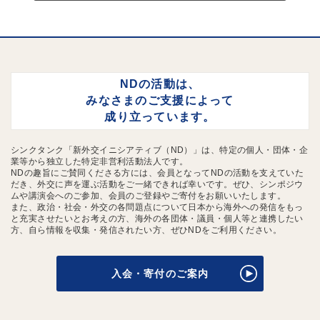
NDの活動は、
みなさまのご支援によって
成り立っています。
シンクタンク「新外交イニシアティブ（ND）」は、特定の個人・団体・企
業等から独立した特定非営利活動法人です。
NDの趣旨にご賛同くださる方には、会員となってNDの活動を支えていた
だき、外交に声を運ぶ活動をご一緒できれば幸いです。ぜひ、シンポジウ
ムや講演会へのご参加、会員のご登録やご寄付をお願いいたします。
また、政治・社会・外交の各問題点について日本から海外への発信をもっ
と充実させたいとお考えの方、海外の各団体・議員・個人等と連携したい
方、自ら情報を収集・発信されたい方、ぜひNDをご利用ください。
入会・寄付のご案内