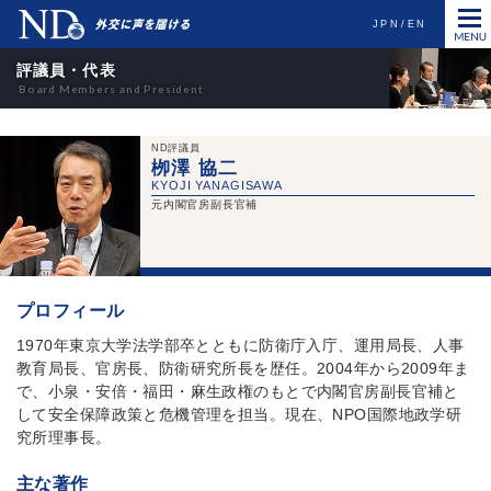
JPN
EN
評議員・代表
ND評議員
栁澤 協二
元内閣官房副長官補
プロフィール
1970年東京大学法学部卒とともに防衛庁入庁、運用局長、人事
教育局長、官房長、防衛研究所長を歴任。2004年から2009年ま
で、小泉・安倍・福田・麻生政権のもとで内閣官房副長官補と
して安全保障政策と危機管理を担当。現在、NPO国際地政学研
究所理事長。
主な著作