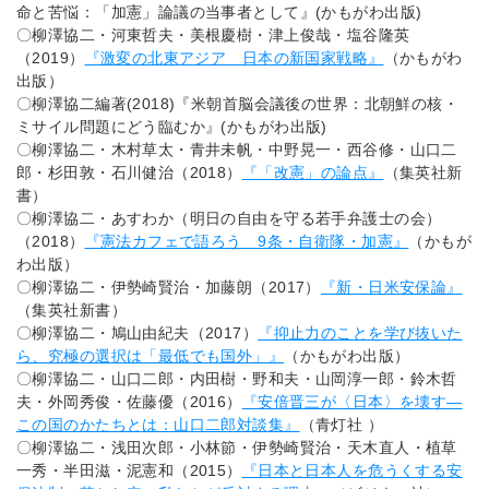
命と苦悩：「加憲」論議の当事者として』(かもがわ出版)
〇柳澤協二・河東哲夫・美根慶樹・津上俊哉・塩谷隆英
（2019）
『激変の北東アジア 日本の新国家戦略』
（かもがわ
出版）
〇柳澤協二編著(2018)『米朝首脳会議後の世界：北朝鮮の核・
ミサイル問題にどう臨むか』(かもがわ出版)
〇柳澤協二・木村草太・青井未帆・中野晃一・西谷修・山口二
郎・杉田敦・石川健治（2018）
『「改憲」の論点』
（集英社新
書）
〇柳澤協二・あすわか（明日の自由を守る若手弁護士の会）
（2018）
『憲法カフェで語ろう 9条・自衛隊・加憲』
（かもが
わ出版）
〇柳澤協二・伊勢崎賢治・加藤朗（2017）
『新・日米安保論』
（集英社新書）
〇柳澤協二・鳩山由紀夫（2017）
『抑止力のことを学び抜いた
ら、究極の選択は「最低でも国外」』
（かもがわ出版）
〇柳澤協二・山口二郎・内田樹・野和夫・山岡淳一郎・鈴木哲
夫・外岡秀俊・佐藤優（2016）
『安倍晋三が〈日本〉を壊す―
この国のかたちとは：山口二郎対談集』
（青灯社 ）
〇柳澤協二・浅田次郎・小林節・伊勢崎賢治・天木直人・植草
一秀・半田滋・泥憲和（2015）
『日本と日本人を危うくする安