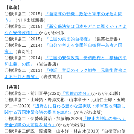
【単著】
〇柳澤協二（2015）
『自衛隊の転機―政治と軍事の矛盾を問
う』
（NHK出版新書）
〇柳澤協二（2015）
『新安保法制は日本をどこに導くか（さよ
なら安倍政権）』
かもがわ出版
〇柳澤協二（2015）
『亡国の集団的自衛権』
（集英社新書）
〇柳澤協二（2014）
『自分で考える集団的自衛権―若者と国
家』
（青灯社）
〇柳澤協二（2014）
『亡国の安保政策―安倍政権と「積極的平
和主義」の罠』
（岩波書店）
〇柳澤協二（2013）
『検証 官邸のイラク戦争 元防衛官僚に
よる批判と自省』
（岩波書店）
【共著】
〇柳澤協二・前川喜平(2020)
『官僚の本分』
(かもがわ出版)
〇柳澤協二・山崎拓・野添文彬・山本章子・元山仁士郎・玉城
デニー(2020)
『辺野古に替わる豊かな選択肢：米軍基地問題に
関する万国津梁会議の提言を読む』
(かもがわ出版)
〇柳澤協二・伊勢崎賢治・加藤朗(2020)
『抑止力神話の先へ：
安全保障の大前提を疑う』
(かもがわ出版)
〇柳澤協二解説・渡邊隆・山本洋・林吉永(2019)『自衛官の使