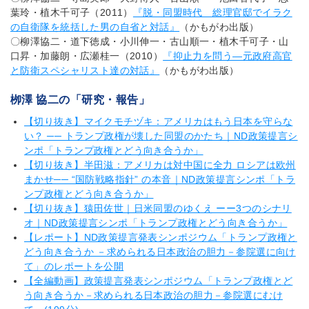
葉玲・植木千可子（2011）
『脱・同盟時代 総理官邸でイラク
の自衛隊を統括した男の自省と対話』
（かもがわ出版）
〇柳澤協二・道下徳成・小川伸一・古山順一・植木千可子・山
口昇・加藤朗・広瀬桂一（2010）
『抑止力を問う―元政府高官
と防衛スペシャリスト達の対話』
（かもがわ出版）
栁澤 協二の「研究・報告」
【切り抜き】マイクモチヅキ：アメリカはもう日本を守らな
い？ ── トランプ政権が壊した同盟のかたち｜ND政策提言シ
ンポ「トランプ政権とどう向き合うか」
【切り抜き】半田滋：アメリカは対中国に全力 ロシアは欧州
まかせ── “国防戦略指針” の本音｜ND政策提言シンポ「トラ
ンプ政権とどう向き合うか」
【切り抜き】猿田佐世｜日米同盟のゆくえ ーー3つのシナリ
オ｜ND政策提言シンポ「トランプ政権とどう向き合うか」
【レポート】ND政策提言発表シンポジウム「トランプ政権と
どう向き合うか －求められる日本政治の胆力－参院選に向け
て」のレポートを公開
【全編動画】政策提言発表シンポジウム「トランプ政権とど
う向き合うか－求められる日本政治の胆力－参院選にむけ