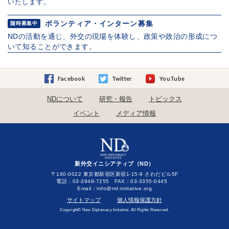
いたします。
ボランティア・インターン募集
随時募集中
NDの活動を通じ、外交の現場を体験し、政策や政治の形成につ
いて知ることができます。
Facebook
Twitter
YouTube
NDについて
研究・報告
トピックス
イベント
メディア情報
新外交イニシアティブ（ND）
〒160-0022 東京都新宿区新宿1-15-9 さわだビル5F
電話：03-3948-7255 FAX：03-3355-0445
Email：
サイトマップ
個人情報保護方針
Copyright© New Diplomacy Initiative. All Rights Reserved.