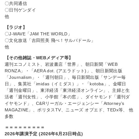
〇共同通信
〇日刊ゲンダイ
他
【ラジオ】
〇J-WAVE「JAM THE WORLD」
〇文化放送「吉田照美 飛べ！サルバドール」
他
【その他雑誌・WEBメディア等】
週刊エコノミスト、岩波書店「世界」、朝日新聞「WEB
RONZA」・「AERA dot. (アエラドット)」、朝日新聞出版
「Journalism」・「週刊朝日」、毎日新聞出版「サンデー毎
日」、集英社「imidas（イミダス）」・「kotoba」、金曜日
「週刊金曜日」、東洋経済「東洋経済オンライン」、主婦と生
活者「週刊女性」、小学館「本の窓」、ダイヤモンド「週刊ダ
イヤモンド」、C&Rリーガル・エージェンシー「Attorney’s
MAGAZINE」、ポリタスTV、ニューズ オプエド、TEDx等、 他
多数
＝＝＝＝＝＝＝＝＝
2026年講演予定 (2026年6月23日時点)