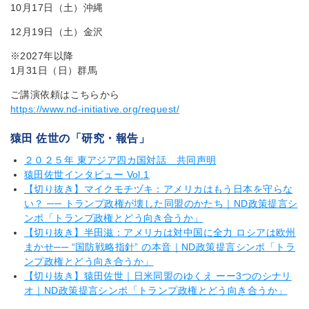
10月17日（土）沖縄
12月19日（土）金沢
※2027年以降
1月31日（日）群馬
ご講演依頼はこちらから
https://www.nd-initiative.org/request/
猿田 佐世の「研究・報告」
２０２５年 東アジア四カ国対話 共同声明
猿田佐世インタビュー Vol.1
【切り抜き】マイクモチヅキ：アメリカはもう日本を守らな
い？ ── トランプ政権が壊した同盟のかたち｜ND政策提言シ
ンポ「トランプ政権とどう向き合うか」
【切り抜き】半田滋：アメリカは対中国に全力 ロシアは欧州
まかせ── “国防戦略指針” の本音｜ND政策提言シンポ「トラ
ンプ政権とどう向き合うか」
【切り抜き】猿田佐世｜日米同盟のゆくえ ーー3つのシナリ
オ｜ND政策提言シンポ「トランプ政権とどう向き合うか」