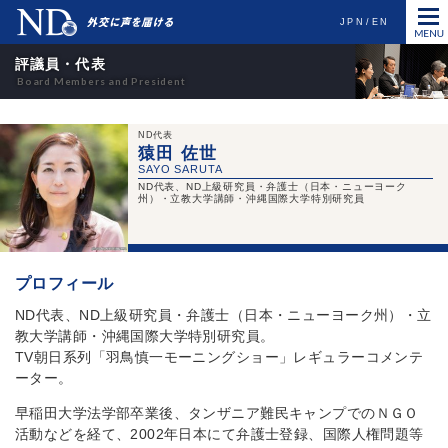
JPN
EN
評議員・代表
ND代表
猿田 佐世
ND代表、ND上級研究員・弁護士（日本・ニューヨーク
州）・立教大学講師・沖縄国際大学特別研究員
プロフィール
ND代表、ND上級研究員・弁護士（日本・ニューヨーク州）・立
教大学講師・沖縄国際大学特別研究員。
TV朝日系列「羽鳥慎一モーニングショー」レギュラーコメンテ
ーター。
早稲田大学法学部卒業後、タンザニア難民キャンプでのＮＧＯ
活動などを経て、2002年日本にて弁護士登録、国際人権問題等