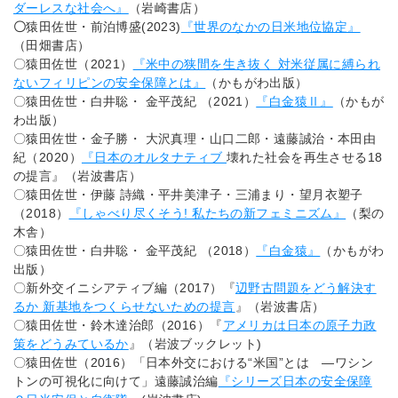
ダーレスな社会へ』
（岩崎書店）
〇
猿田佐世・前泊博盛(2023)
『世界のなかの日米地位協定』
（田畑書店）
〇猿田佐世（2021）
『米中の狭間を生き抜く 対米従属に縛られ
ないフィリピンの安全保障とは』
（かもがわ出版）
〇猿田佐世・白井聡・ 金平茂紀 （2021）
『白金猿Ⅱ』
（かもが
わ出版）
〇猿田佐世・金子勝・ 大沢真理・山口二郎・遠藤誠治・本田由
紀（2020）
『日本のオルタナティブ
壊れた社会を再生させる18
の提言』（岩波書店）
〇猿田佐世・伊藤 詩織・平井美津子・三浦まり・望月衣塑子
（2018）
『しゃべり尽くそう! 私たちの新フェミニズム』
（梨の
木舎）
〇猿田佐世・白井聡・ 金平茂紀 （2018）
『白金猿』
（かもがわ
出版）
〇新外交イニシアティブ編（2017）『
辺野古問題をどう解決す
るか 新基地をつくらせないための提言
』（岩波書店）
〇猿田佐世・鈴木達治郎（2016）『
アメリカは日本の原子力政
策をどうみているか
』（岩波ブックレット)
〇猿田佐世（2016）「日本外交における“米国”とは ―ワシン
トンの可視化に向けて」遠藤誠治編
『シリーズ日本の安全保障