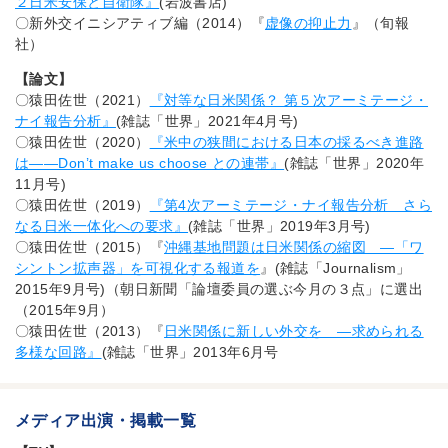
２日米安保と自衛隊』
(岩波書店)
〇新外交イニシアティブ編（2014）『
虚像の抑止力
』（旬報
社）
【論文】
〇猿田佐世（2021）
『対等な日米関係？ 第５次アーミテージ・
ナイ報告分析』
(雑誌「世界」2021年4月号)
〇猿田佐世（2020）
『米中の狭間における日本の採るべき進路
は――Don’t make us choose との連帯』
(雑誌「世界」2020年
11月号)
〇猿田佐世（2019）
『第4次アーミテージ・ナイ報告分析 さら
なる日米一体化への要求』
(雑誌「世界」2019年3月号)
〇猿田佐世（2015）『
沖縄基地問題は日米関係の縮図 ―「ワ
シントン拡声器」を可視化する報道を
』(雑誌「Journalism」
2015年9月号)（朝日新聞「論壇委員の選ぶ今月の３点」に選出
（2015年9月）
〇猿田佐世（2013）『
日米関係に新しい外交を ―求められる
多様な回路』
(雑誌「世界」2013年6月号
メディア出演・掲載一覧