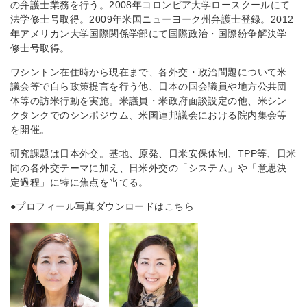
の弁護士業務を行う。2008年コロンビア大学ロースクールにて
法学修士号取得。2009年米国ニューヨーク州弁護士登録。2012
年アメリカン大学国際関係学部にて国際政治・国際紛争解決学
修士号取得。
ワシントン在住時から現在まで、各外交・政治問題について米
議会等で自ら政策提言を行う他、日本の国会議員や地方公共団
体等の訪米行動を実施。米議員・米政府面談設定の他、米シン
クタンクでのシンポジウム、米国連邦議会における院内集会等
を開催。
研究課題は日本外交。基地、原発、日米安保体制、TPP等、日米
間の各外交テーマに加え、日米外交の「システム」や「意思決
定過程」に特に焦点を当てる。
●プロフィール写真ダウンロードはこちら