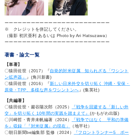
ーーーーーーーーーーーーーーーーーーーーーーーー
※ クレジットを併記してください。
（撮影 初沢亜利 あるいは Photo by Ari Hatsuzawa）
ーーーーーーーーーーーーーーーーーーーーーーーー
著書・論文一覧
【単著】
〇猿田佐世（2017）『
自発的対米従属 知られざる「ワシント
ン拡声器」
』(角川新書)
〇猿田佐世（2016）『
新しい日米外交を切り拓く 沖縄・安保・
原発・TPP、多様な声をワシントンへ
』(集英社)
【共編著】
〇猿田佐世・巖谷陽次郎（2025）
『戦争を回避する「新しい外
交」を切り拓く 10年間の実践を踏まえて』
(かもがわ出版)
〇川崎哲・青井未帆編著（2024）
『戦争ではなく 平和の準備
を』収録「『対米従属』の現在」
（地平社）
〇朝日新聞be編集部 監修（2024）
『フロントランナー5 ボー