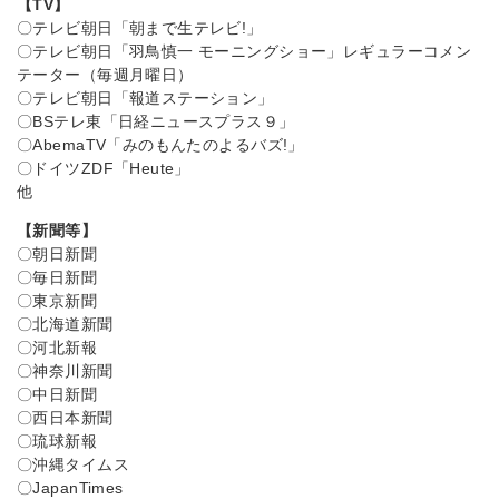
【TV】
〇テレビ朝日「朝まで生テレビ!」
〇テレビ朝日「羽鳥慎一 モーニングショー」レギュラーコメン
テーター（毎週月曜日）
〇テレビ朝日「報道ステーション」
〇BSテレ東「日経ニュースプラス９」
〇AbemaTV「みのもんたのよるバズ!」
〇ドイツZDF「Heute」
他
【新聞等】
〇朝日新聞
〇毎日新聞
〇東京新聞
〇北海道新聞
〇河北新報
〇神奈川新聞
〇中日新聞
〇西日本新聞
〇琉球新報
〇沖縄タイムス
〇JapanTimes