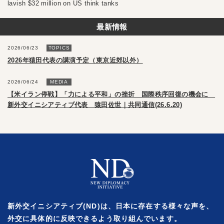
lavish $32 million on US think tanks
最新情報
2026/06/23
TOPICS
2026年猿田代表の講演予定（東京近郊以外）
2026/06/24
MEDIA
【米イラン停戦】「力による平和」の挫折 国際秩序回復の機会に
新外交イニシアティブ代表 猿田佐世｜共同通信(26.6.20)
新外交イニシアティブ(ND)は、日本に存在する様々な声を、
外交に具体的に反映できるよう取り組んでいます。