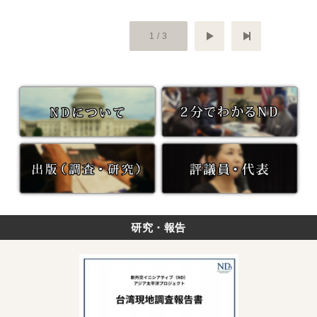
次へ
最後のペ
1 / 3
研究・報告