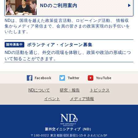
NDのご利用案内
NDは、国境を越えた政策提言活動、ロビーイング活動、 情報収
集からメディア発信まで、会員の皆さまの政策実現のお手伝いを
いたします。
ボランティア・インターン募集
随時募集中
NDの活動を通じ、外交の現場を体験し、政策や政治の形成につ
いて知ることができます。
Facebook
Twitter
YouTube
NDについて
研究・報告
トピックス
イベント
メディア情報
新外交イニシアティブ（ND）
〒160-0022 東京都新宿区新宿1-15-9 さわだビル5F