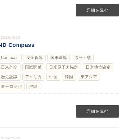
詳細を読む
2022/03/03
ND Compass
Compass
安全保障
米軍基地
原発・核
日米外交
国際関係
日米原子力協定
日米地位協定
歴史認識
アメリカ
中国
韓国
東アジア
ヨーロッパ
沖縄
詳細を読む
2019/02/20