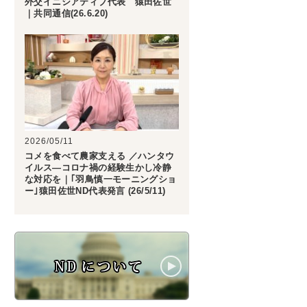
外交イニシアティブ代表 猿田佐世
｜共同通信(26.6.20)
2026/05/11
コメを食べて農家支える ／ハンタウ
イルス―コロナ禍の経験生かし冷静
な対応を｜｢羽鳥慎一モーニングショ
ー｣猿田佐世ND代表発言 (26/5/11)