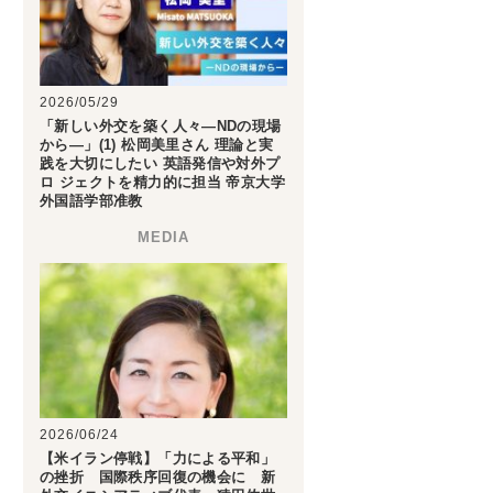
2026/05/29
「新しい外交を築く人々―NDの現場
から―」(1) 松岡美里さん 理論と実
践を大切にしたい 英語発信や対外プ
ロ ジェクトを精力的に担当 帝京大学
外国語学部准教
2026/06/24
【米イラン停戦】「力による平和」
の挫折 国際秩序回復の機会に 新