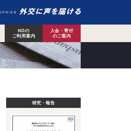
JPN
EN
NDの
入会・寄付
ご利用案内
のご案内
研究・報告