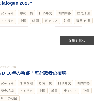
Dialogue 2023″
安全保障
原発・核
日米外交
国際関係
歴史認識
アメリカ
中国
韓国
東アジア
沖縄
猿田 佐世
詳細を読む
2023/05/26
ND 10年の軌跡「海外識者の招聘」
安全保障
米軍基地
原発・核
日米外交
国際関係
歴史認識
アメリカ
中国
韓国
東アジア
沖縄
10年の軌跡