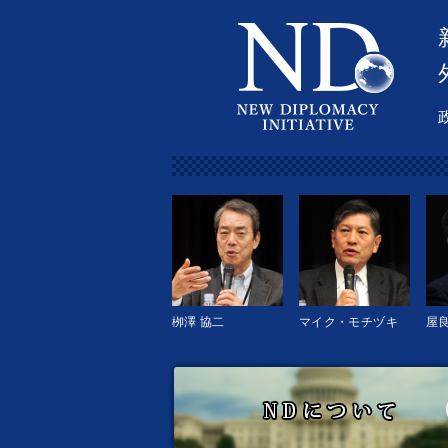
栁澤 協二
マイク・モチヅキ
屋良