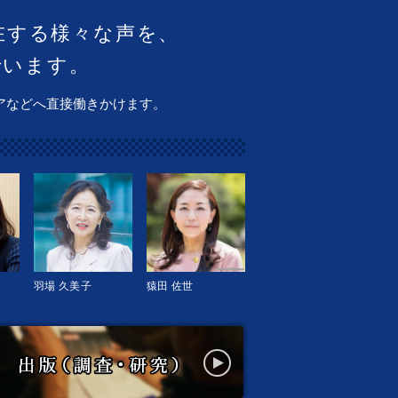
在する様々な声を、
でいます。
アなどへ直接働きかけます。
羽場 久美子
猿田 佐世