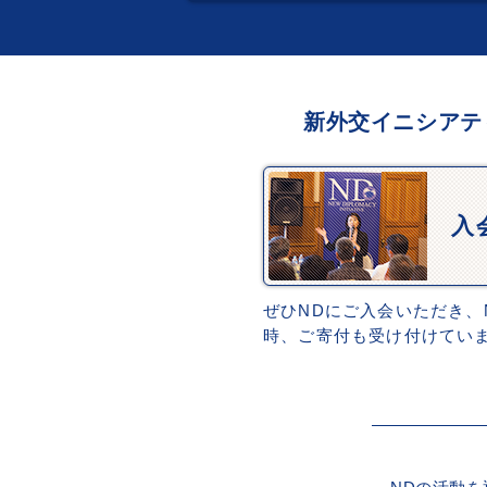
新外交イニシアテ
入
ぜひNDにご入会いただき、
時、ご寄付も受け付けてい