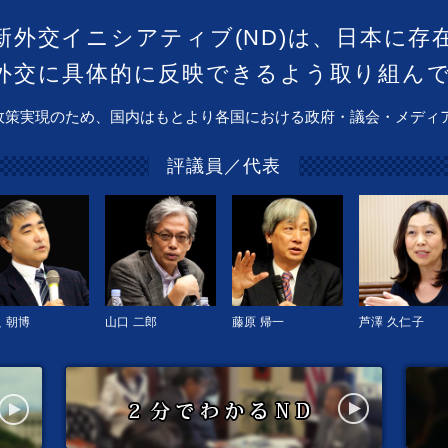
新外交イニシアティブ(ND)は、日本に存
外交に具体的に反映できるよう取り組ん
政策実現のため、国内はもとより各国における政府・議会・メディ
評議員／代表
 朝博
山口 二郎
藤原 帰一
芦澤 久仁子