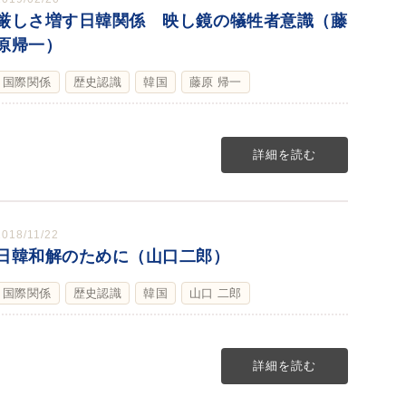
厳しさ増す日韓関係 映し鏡の犠牲者意識（藤
原帰一）
国際関係
歴史認識
韓国
藤原 帰一
詳細を読む
2018/11/22
日韓和解のために（山口二郎）
国際関係
歴史認識
韓国
山口 二郎
詳細を読む