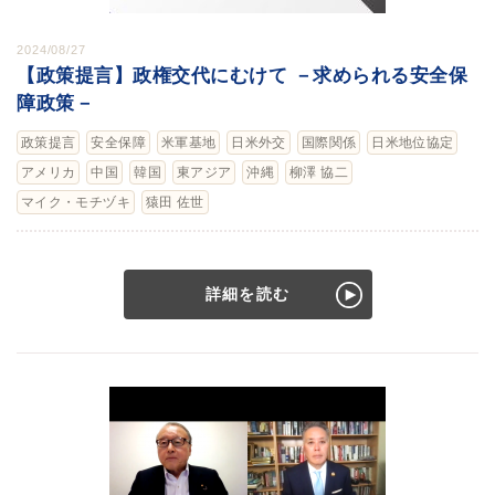
2024/08/27
【政策提言】政権交代にむけて －求められる安全保
障政策－
政策提言
安全保障
米軍基地
日米外交
国際関係
日米地位協定
アメリカ
中国
韓国
東アジア
沖縄
柳澤 協二
マイク・モチヅキ
猿田 佐世
詳細を読む