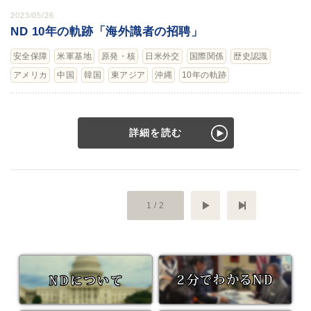
2023/05/26
ND 10年の軌跡「海外識者の招聘」
安全保障
米軍基地
原発・核
日米外交
国際関係
歴史認識
アメリカ
中国
韓国
東アジア
沖縄
10年の軌跡
詳細を読む
次へ
最後のペ
1 / 2