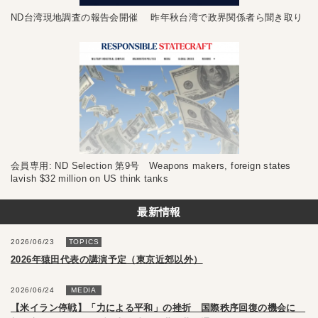
ND台湾現地調査の報告会開催 昨年秋台湾で政界関係者ら聞き取り
会員専用: ND Selection 第9号 Weapons makers, foreign states
lavish $32 million on US think tanks
最新情報
2026/06/23
TOPICS
2026年猿田代表の講演予定（東京近郊以外）
2026/06/24
MEDIA
【米イラン停戦】「力による平和」の挫折 国際秩序回復の機会に