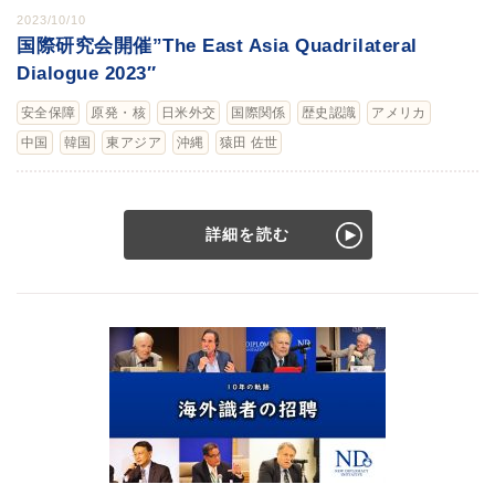
2023/10/10
国際研究会開催”The East Asia Quadrilateral
Dialogue 2023″
安全保障
原発・核
日米外交
国際関係
歴史認識
アメリカ
中国
韓国
東アジア
沖縄
猿田 佐世
詳細を読む