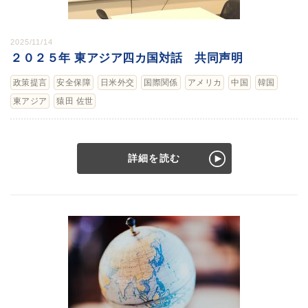
2025/11/14
２０２５年 東アジア四カ国対話 共同声明
政策提言
安全保障
日米外交
国際関係
アメリカ
中国
韓国
東アジア
猿田 佐世
詳細を読む