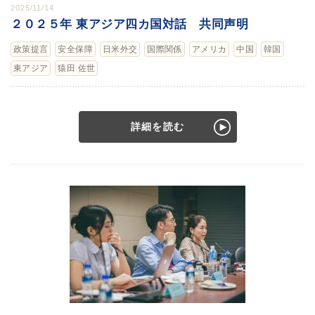
2025/11/14
２０２５年 東アジア四カ国対話 共同声明
政策提言
安全保障
日米外交
国際関係
アメリカ
中国
韓国
東アジア
猿田 佐世
詳細を読む