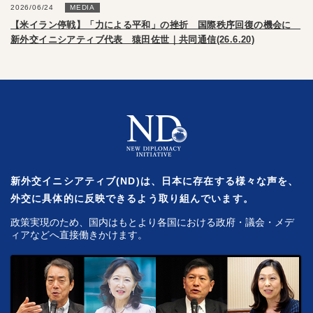
2026/06/24
MEDIA
【米イラン停戦】「力による平和」の挫折 国際秩序回復の機会に
新外交イニシアティブ代表 猿田佐世｜共同通信(26.6.20)
新外交イニシアティブ(ND)は、日本に存在する様々な声を、
外交に具体的に反映できるよう取り組んでいます。
政策実現のため、国内はもとより各国における政府・議会・メデ
ィアなどへ直接働きかけます。