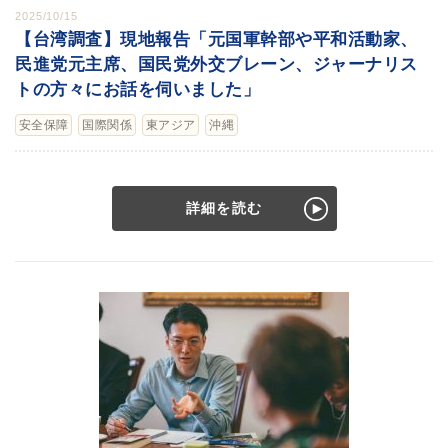
2025/10/15
【台湾調査】現地報告「元国軍幹部や平和活動家、
民進党元主席、国民党外交ブレーン、ジャーナリス
トの方々にお話を伺いました」
安全保障
国際関係
東アジア
沖縄
詳細を読む