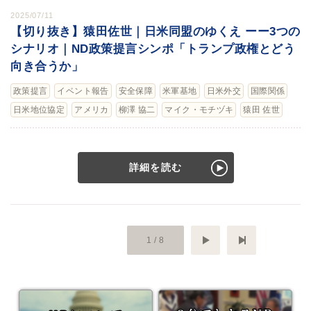
2025/07/11
【切り抜き】猿田佐世｜日米同盟のゆくえ ーー3つの
シナリオ｜ND政策提言シンポ「トランプ政権とどう
向き合うか」
政策提言
イベント報告
安全保障
米軍基地
日米外交
国際関係
日米地位協定
アメリカ
柳澤 協二
マイク・モチヅキ
猿田 佐世
詳細を読む
次へ
最後のペ
1 / 8