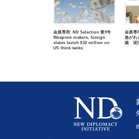
会員専用: ND Selection 第9号
会員専用:
Weapons makers, foreign
急がれ
states lavish $32 million on
築 泥
US think tanks