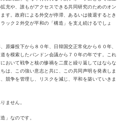
の拡充や、誰もがアクセスできる共同研究のためのオン
します。政府による外交が停滞、あるいは後退するとき
トラック２外交が平和の「構造」を支え続けるでしょ
年、原爆投下から８０年、日韓国交正常化から６０年、
る道を模索したバンドン会議から７０年の年です。これ
アにおいて戦争と核の惨禍を二度と繰り返してはならな
たちは、この強い意志と共に、この共同声明を発表しま
に、競争を管理し、リスクを減じ、平和を築いていきま
ありません。
構造」なのです。