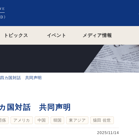
トピックス
イベント
メディア情報
ア四カ国対話 共同声明
四カ国対話 共同声明
関係
アメリカ
中国
韓国
東アジア
猿田 佐世
2025/11/14