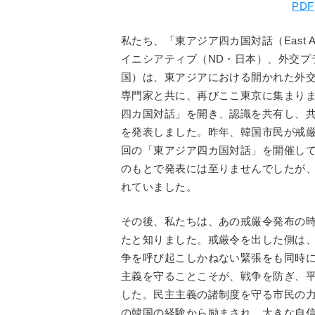
PDF
私たち、「東アジア四カ国対話（East Asia 
イニシアティブ（ND・日本）、外交プ
国）は、東アジアにおける開かれた外
専門家と共に、再びここ東京に集まりま
四カ国対話」を開き、認識を共有し、
を発表しました。昨年、韓国市民が戒
回の「東アジア四カ国対話」を開催し
のもとで発表には至りませんでしたが
れていました。
その後、私たちは、あの戒厳令発布の
たと知りました。戒厳令を出した側は
争を呼び起こしかねない緊張をも同時
主義を守ることこそが、戦争を防ぎ、
した。民主主義の諸制度を守る市民の
の韓国の経験から励まされ、大きな自