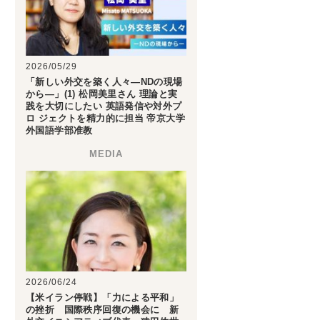
2026/05/29
「新しい外交を築く人々―NDの現場
から―」(1) 松岡美里さん 理論と実
践を大切にしたい 英語発信や対外プ
ロ ジェクトを精力的に担当 帝京大学
外国語学部准教
2026/06/24
【米イラン停戦】「力による平和」
の挫折 国際秩序回復の機会に 新