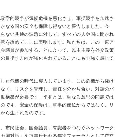
地政学的競争が気候危機を悪化させ、軍拡競争を加速さ
いかなる国の安全も保障し得ないと警告しました。今
ならない共通の課題に対して、すべての人や国に開かれ
決意を改めてここに表明します。私たちは、この「東ア
国会議員が参加することによって、民主主義を外交政策
ちの目指す方向が強化されていることにも心強く感じて
連した危機の時代に突入しています。この危機から抜け
はなく、リスクを管理し、責任を分かち合い、対話のパ
制度構築が必要です。平和とは、単なる意思の問題では
なのです。安全の保障は、軍事的優位からではなく、リ
中から生まれるのです。
め、市民社会、国会議員、有識者をつなぐネットワーク
四カ国対話」を毎年行われる年次フォーラムとして確立