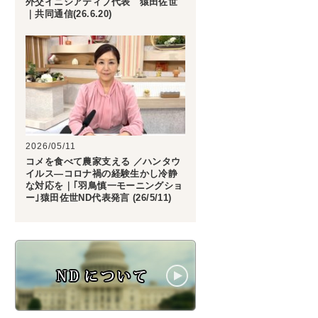
外交イニシアティブ代表 猿田佐世
｜共同通信(26.6.20)
2026/05/11
コメを食べて農家支える ／ハンタウ
イルス―コロナ禍の経験生かし冷静
な対応を｜｢羽鳥慎一モーニングショ
ー｣猿田佐世ND代表発言 (26/5/11)