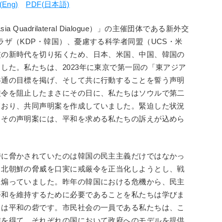
(Eng)
PDF(日本語)
Quadrilateral Dialogue）」の主催団体である新外交
ラザ（KDP・韓国）、憂慮する科学者同盟（UCS・米
交の新時代を切り拓くため、日本、米国、中国、韓国の
した。私たちは、2023年に東京で第一回の「東アジア
共通の目標を掲げ、そして共に行動することを誓う声明
厳令を阻止したまさにその日に、私たちはソウルで第二
ており、共同声明案を作成していました。緊迫した状況
、その声明案には、平和を求める私たちの訴えが込めら
時に脅かされていたのは韓国の民主主義だけではなかっ
、北朝鮮の脅威を口実に戒厳令を正当化しようとし、戦
に煽っていました。昨年の韓国における危機から、民主
平和を維持するために必要であることを私たちは学びま
力は平和の砦です。市民社会の一員である私たちは、こ
信を得て、それぞれの国において政府へのモデルを提供