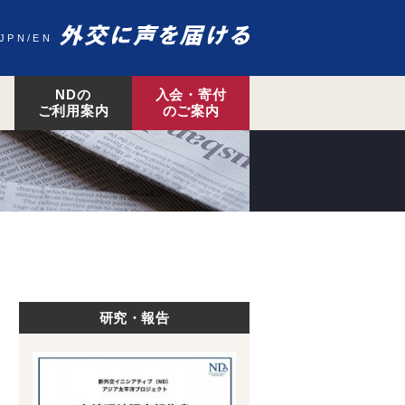
JPN
EN
NDの
入会・寄付
ご利用案内
のご案内
研究・報告