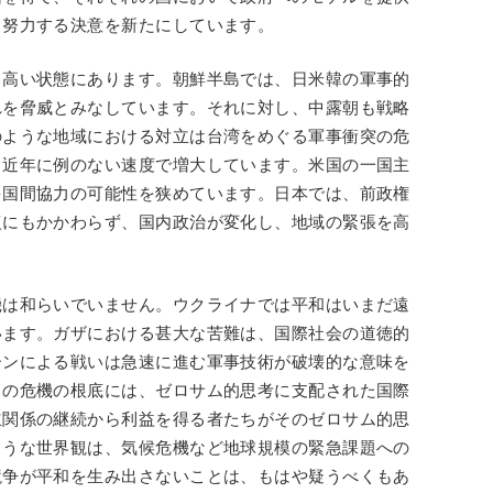
く努力する決意を新たにしています。
て高い状態にあります。朝鮮半島では、日米韓の軍事的
れを脅威とみなしています。それに対し、中露朝も戦略
のような地域における対立は台湾をめぐる軍事衝突の危
、近年に例のない速度で増大しています。米国の一国主
多国間協力の可能性を狭めています。日本では、前政権
復にもかかわらず、国内政治が変化し、地域の緊張を高
機は和らいでいません。ウクライナでは平和はいまだ遠
います。ガザにおける甚大な苦難は、国際社会の道徳的
ーンによる戦いは急速に進む軍事技術が破壊的な意味を
らの危機の根底には、ゼロサム的思考に支配された国際
立関係の継続から利益を得る者たちがそのゼロサム的思
ような世界観は、気候危機など地球規模の緊急課題への
競争が平和を生み出さないことは、もはや疑うべくもあ