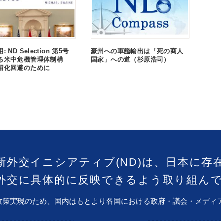
 ND Selection 第5号
豪州への軍艦輸出は「死の商人
る米中危機管理体制構
国家」への道（杉原浩司）
沼化回避のために
新外交イニシアティブ(ND)は、日本に存
外交に具体的に反映できるよう取り組ん
政策実現のため、国内はもとより各国における政府・議会・メディ