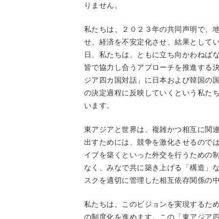
りません。
私たちは、２０２３年の共同声明で、
せ、経済を不安定化させ、結果として
日、私たちは、ともに立ち向かわねば
皆で協力し合うアプローチを推進する
ジア四カ国対話」に日本および韓国の
の決定過程に反映していくという私た
います。
東アジアと世界は、複雑かつ相互に関
出すためには、競争を激化させるので
イプを築くといった外交を行うための
なく、みなで共に築き上げる「構造」
スクを適切に管理した相互依存関係の
私たちは、このビジョンを実現するた
の制度化を進めます。この「東アジア